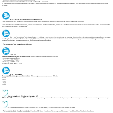
✓ Condições especiais de carência (consulte condições).
✓ Aplicativo completo com carteirinha virtual, rede-credenciada e muito mais.
✓ Com a maior rede de atendimento médico da região e descontos exclusivos, a Unimed SJC garante qualidade e confiança, com preços que variam conforme a categoria e a rede
escolhida.
Porto Seguro Saúde - Pindamonhangaba - SP
Plano de saúde da Porto Seguro oferece diversas opções de planos de saúde com valores competitivos e uma rede credenciada excelente.
Com uma estrutura completa: laboratórios, centros de atendimento, pronto atendimentos, hospital dia e um dos mais modernos e bem equipados hospitais de São Paulo, especializados
em cirurgias de média e alta complexidade.
Entre os diferenciais da Porto Seguro Saúde, a medicina preventiva, com diversas ações e programas que visam à melhora da saúde e qualidade de vida. Com uma equipe
multidisciplinar, os profissionais das áreas de nutrição, fisioterapia, enfermagem, entre outros, orientam e auxiliam os pacientes em programas como o antitabagismo, diabetes,
reeducação alimentar, cuidados com a coluna, planejamento familiar, entre outros.
✓
Planos de saúde Porto Seguro Comercializados:
Linha Pro
Rede de qualidade e preços que cabem no bolso -
Planos regionais para empresas até 499 vidas.
✓
Porto Seguro BRONZE PRO
✓
Porto Seguro PRATA PRO
✓
Porto Seguro OURO PRO
✓
Porto Seguro DIAMANTE PRO
Linha Porto Seguro
Rede de qualidade e preços que cabem no bolso -
Planos regionais para empresas até 499 vidas.
✓
P220
✓
P320
✓
P420
✓
P470
✓
P520
Santa Casa Saúde - Pindamonhangaba - SP
O Plano de Saúde
Santa casa saúde SJC possui diversos serviços próprios, com atendimento humanizado, para que todos de sua empresa e família, sintam acolhidos pela nossa equipe.
A maior rede de assistência médica da região, com vários hospitais, clínicas e médicos em todas as especialidades.
✓
Planos de saúde Santa Casa Comercializados:
Plano Ideal SJC Santa Casa Saúde
,
Plano Integrado
,
Plano Livre
,
Plano Pleno
,
Plano Plus Santa Casa Saúde