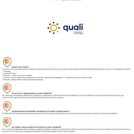
Quem Pode Aderir?
O contrato com a operadora pode ser feita por qualquer pessoa maior de 18 anos, assim sendo o titular do plano pode incluir dependentes desde que cumpra com os seguintes requisitos:
✓ Cônjuges;
✓ Companheiro(a);
✓ Filhos(as), adotivos ou não, e enteados;
✓ O menor que, por determinação judicial se encontre sob a guarda e responsabilidade do beneficiário titular ou sob sua tutela;
✓ Filhos de qualquer idade comprovadamente incapazes.
Posso incluir dependentes no plano de Saúde?
Sim, desde que se enquadre na definição de: cônjuge ou companheiro(a), filhos de até 18 anos incompletos ou 24 anos incompletos no caso de universitários ou incapazes, com
comprovação de guarda atribuída por decisão judicial seja por adoção, tutela ou guarda.
Qualquer pessoa pode aderir
e ter acesso ao contrato Coparticipativo?
Sim. Este plano foi feito especialmente para usuários que tem uma utilização moderada, e com essa opção de contrato podem economizar até 30% da mensalidade.
Pai, mãe e irmãos podem ser incluídos no plano de Saúde?
Não. A inclusão de dependentes deve respeitar os seguintes requisitos: cônjuge ou companheiro(a), filhos de até 18 anos incompletos ou 24 anos incompletos no caso de universitários ou
incapazes, com comprovação de guarda atribuída por decisão judicial seja por adoção, tutela ou guarda.