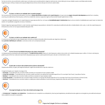
Se não encontrar, provavelmente o plano que você estava procurando pode ter alguma restrição de comercialização na sua cidade ou para a profissão selecionada.
Sugerimos que conheça nossas outras opções disponíveis, temos certeza de que encontrará o plano ideal.
O plano coletivo por adesão tem coparticipação?
No momento da contratação do seu plano você tem a
opção de escolher um plano com coparticipação
, em que é preciso
pagar uma parte das despesas
quando fizer consultas,
exames, procedimentos e internações, conforme a tabela de valores e regras da Agência Nacional de Saúde Suplementar (ANS).
A grande vantagem de planos com coparticipação é que essa escolha faz com que as
mensalidades sejam mais baratas.
Essa é uma excelente modalidade para quem quer um plano de
saúde com qualidade e pagando um preço mais baixo.
Existem algumas regras que limitam o valor total de coparticipação que pode ser cobrado. Em casos de procedimentos de alta complexidade e alto custo, o valor da coparticipação é
limitado de acordo com as regras estabelecidas pela ANS.
O plano coletivo por adesão tem carência?
A carência é um período em que a pessoa que contratou um plano de saúde ainda não pode usar algumas coberturas.
Esse
período é definido por contrato
e varia de acordo com a empresa de saúde.
Como funciona a tabela de preços do plano de saúde?
As tabelas de preços dos planos de saúde seguem o
modelo de faixa etária
. Existe um valor base para o plano, de acordo com a idade da pessoa que o utiliza. Ao fazer a simulação,
pedimos para informar a data de nascimento das pessoas que usarão o plano justamente para calcular corretamente o valor.
Quais são os tipos de cobertura dos planos de saúde?
Os planos de saúde, em geral, são segmentados por região de atendimento e tipo de cobertura.
A segmentação por região é a seguinte:
✓
Municipal
- O atendimento do convênio médico se limita ao município em que a pessoa reside.
✓
Grupo de municípios
- O atendimento do convênio médico se limita a um grupo de municípios específicos. Por exemplo: São Paulo, Guarulhos e Santos.
✓
Estadual
- O atendimento do convênio médico se limita ao estado em que a pessoa reside.
✓
Grupo de estados
- O atendimento do convênio médico se limita a um grupo de estados específicos. Por exemplo: São Paulo, Rio de Janeiro e Minas Gerais.
✓
Nacional
- O atendimento do convênio médico é válido para todos os estados e munícios do país, respeitando a lista de rede médica conveniada.
Já a segmentação por tipo de cobertura é a seguinte:
✓
Ambulatorial + Hospitalar com obstetrícia
- Atendimento em consultório ou ambulatório, internações hospitalares, atendimentos de urgência e emergência, procedimentos de pré-
natal, assistência ao parto e puerpério.
Faça uma Cotação Online ou whatsap