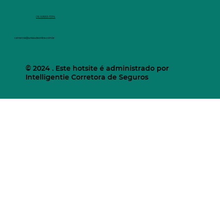
(11) 9.9553-7374
comercial@unisaudeonline.com.br
© 2024 . Este hotsite é administrado por
Intelligentie Corretora de Seguros