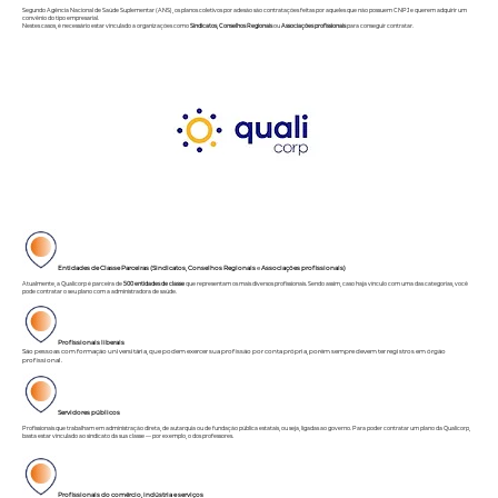
Segundo
Agência Nacional de Saúde Suplementar (ANS)
, os planos coletivos por adesão são contratações feitas por aqueles que não possuem CNPJ e querem adquirir um
convênio do tipo empresarial.
Nestes casos, é necessário estar vinculado a organizações como
Sindicatos, Conselhos
Regionais
ou
Associações profissionais
para conseguir contratar.
Entidades de Classe Parceiras (Sindicatos, Conselhos
Regionais
e
Associações profissionais)
Atualmente, a Qualicorp é parceira de
500 entidades de classe
que representam os mais diversos profissionais. Sendo assim, caso haja vínculo com uma das categorias, você
pode contratar o seu plano com a administradora de saúde.
Profissionais liberais
São pessoas com formação universitária, que podem exercer sua profissão por conta própria, porém sempre devem ter registros em órgão
profissional.
Servidores públicos
Profissionais que trabalham em administração direta, de autarquia ou de fundação pública estatais, ou seja, ligadas ao governo. Para poder contratar um plano da Qualicorp,
basta estar vinculado ao sindicato da sua classe — por exemplo, o dos professores.
Profissionais do comércio, indústria e serviços