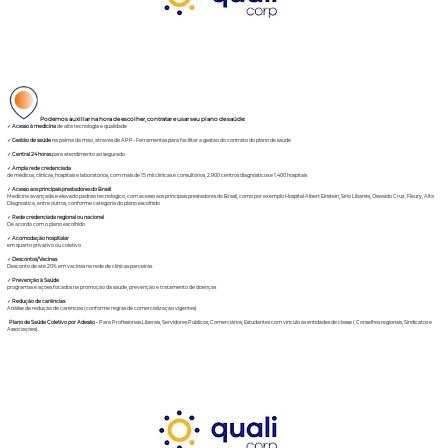
Podemos auxiliar na hora de escolher, contratar e usar seu plano de saúde:
✓
Acesso à medicina
de alta tecnologia e qualidade
✓
Gestão de saúde
na palma da mão, através de APP- Ferramentas para facilitar a gestão do contrato do plano de saúde
✓
Central 24 horas
para atendimento ao segurado
✓
Ampla rede credenciada
de médicos, clínicas, hospitais e laboratórios, com mais de 15 mil clínicas e consultórios, 2.900 centros diagnósticos e 1.400 hospitais
✓
Acesso aos principais prestadores do Brasil
Medicina avançada e elevado padrão tecnológico, com acesso aos principais prestadores do Brasil, como por exemplo Hospital Albert Einstein, Sírio Libanês, Oswaldo Cruz, Fleury, Alta
Diagnostica, entre outros, conforme categoria do plano escolhido
✓
Rede credenciada regional ou nacional
De acordo com o plano escolhido
✓
Acomodação hospitalar
em quarto privativo ou coletivo
✓
Descontos/Vacinas
Desconto de até 20% em vacinas na rede de clínicas parceiras
✓
Prevenção à Saúde
programas e ações focados na promoção da saúde, prevenção e tratamento de doenças
✓
Redução de carências
Análise de redução de carências (conforme regras de comercialização vigentes)
Plano de Saúde Coletivo por Adesão
-
Para Profissionais Liberais, Servidores Públicos, Comerciários, Estudantes com vínculo às entidades de classe ( Conselhos regionais, Sindicatos e
Associações).