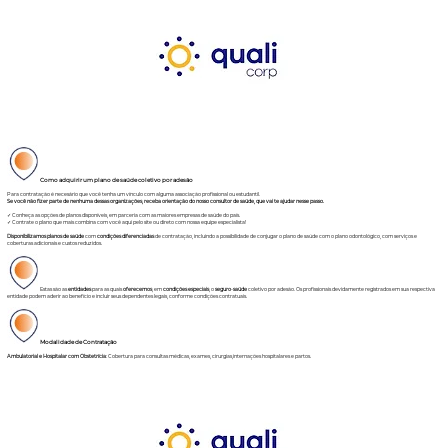
Como adquirir um plano de saúde coletivo por adesão
Para contratação é necesário que você tenha um vínculo com alguma associação profissional ou estudantil.
Se você não fizer parte de nenhuma dessas organizações, receba orientação do nosso consultor de saúde, que vai te ajudar nesse passo.
✓ Conheça as opções de planos disponíveis, em parceria com as maiores empresas de saúde do país.
✓ Contrate o plano que mais combina com você aqui pelo site ou direto com nossa equipe especialista!
Disponibilizamos planos de saúde
com
condições diferenciadas
de contratação, incluindo a possibilidade de conjugar o plano de saúde com o plano odontológico, com serviços e
coberturas adicionais e custos reduzidos.
Estas são as
entidades
para as quais
oferecemos
, em
condições especiais
, o
seguro
-
saúde
coletivo por adesão. Os profissionais devidamente registrados em sua respectiva
entidade podem aderir ao benefício e incluir seus dependentes legais, conforme condições contratuais.
Modalidade de Contratação
Ambulatorial e Hospitalar com Obstetrícia
: Cobertura para consultas médicas, exames, cirurgias,internações hospitalares e partos.