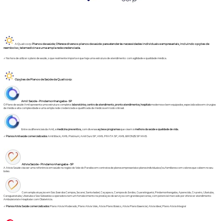
A Qualicorp
Planos de saúde
,
Oferece diversos planos de saúde para atender às necessidades individuais e empresariais, incluindo opções de
reembolso, telemedicina e uma ampla rede credenciada.
✓ Na hora de utilizar o plano de saúde, o que realmente importa é que haja uma estrutura de atendimento com agilidade e qualidade médica.
Opções de Planos de Saúde da Qualicorp:
Amil Saúde - Pindamonhangaba - SP
O Plano de saúde Amil apresenta uma estrutura completa:
laboratórios, centro de atendimento, pronto atendimentos, hospitais
modernos e bem equipados, especializados em cirurgias
de média e alta complexidade e uma ampla rede credenciada e qualificada de médicos em todo o Brasil.
Entre os diferenciais da Amil, a
medicina preventiva,
com diversas
ações e programas
que visam à
melhora da saúde e qualidade de vida.
✓
Planos Amil saúde comercializados:
Amil Black
;
AMIL Platinum
;
Amil Ouro SP
;
AMIL PRATA SP
;
AMIL BRONZE SP MAIS
Atívia Saúde - Pindamonhangaba - SP
A Ativia Saúde visa ser uma referência em saúde na região do Vale do Paraíba em contratos de planos empresariais e planos individuais e/ou familiares com valores que cabem no seu
bolso.
Com ampla atuação em São José dos Campos, Jacareí, Santa Isabel, Caçapava, Campos do Jordão, Guaratinguetá, Pindamonhangaba, Aparecida, Cruzeiro, Ubatuba,
Caraguatatuba, Ubatuba e São Sebastião a operadora tem um fortalecimento na prestação de serviços com grandes parcerias, com potencial marcado por oferecer atendimento
Ambulatorial e Hospitalar com Obstetrícia.
✓
Planos Atívia Saúde comercializados:
Plano Atívia Moderado,
Plano Ativia Vale
,
Ativia Plano Básico
,
Ativia Plano Essencial
,
Atívia Ideal
, Plano Atívia Integral