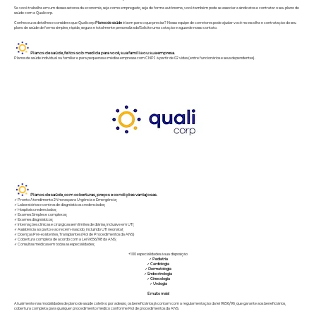
Se você trabalha em um desses setores da economia, seja como empregado, seja de forma autônoma, você também pode se associar a sindicatos e contratar o seu plano de
saúde com a Qualicorp.
Conheceu os detalhes e considera que Qualicorp
Planos de saúde
é bom para o que precisa? Nossa equipe de corretores pode ajudar você na escolha e contratação do seu
plano de saúde de forma simples, rápida, segura e totalmente personalizada!Solicite uma cotação e aguarde nosso contato.
Planos de saúde, feitos sob medida para você, sua família ou sua empresa.
Planos de saúde individual ou familiar e para pequenas e médias empresas com CNPJ à partir de 02 vidas (entre funcionários e seus dependentes).
Planos de saúde, com coberturas, preços e condições vantajosas.
✓ Pronto Atendimento 24 horas para Urgência e Emergência;
✓ Laboratórios e centros de diagnósticos credenciados;
✓ Hospitais credenciados;
✓ Exames Simples e complexos;
✓ Exames diagnósticos;
✓ Internações clínicas e cirúrgicas sem limites de diárias, inclusive em UTI;
✓ Assistência ao parto e ao recém-nascido, incluindo UTI neonatal;
✓ Doenças Pré-existentes, Transplantes (Rol de Procedimentos da ANS)
✓ Cobertura completa de acordo com a Lei 9.656/98 da ANS;
✓ Consultas médicas em todas as especialidades;
+100 especialidades à sua disposição
✓
Pediatria
✓
Cardiologia
✓
Dermatologia
✓
Endocrinologia
✓
Ginecologia
✓
Urologia
E muito mais!
Atualmente nas modalidades de plano de saúde coletivo por adesão, os beneficiários já contam com a regulamentação da lei 9656/96, que garante aos beneficiários,
cobertura completa para qualquer procedimento médico conforme
Rol de procedimentos da ANS.