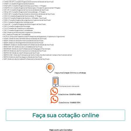
✓
CORECON-SP | Conselho Regional de Economia do Estado de São Paulo
✓
CRBM 1 | Conselho Regional de Biomedicina
✓
CREF4/SP | Conselho Regional de Educação Física - 4ª Região
✓
CREFITO-3 | Conselho Regional de Fisioterapia e Terapia Ocupacional da 3ª Região
✓
CRF-SP | Conselho Regional de Farmácia do Estado de São Paulo
✓
CRFa2-SP | Conselho Regional de Fonoaudiologia - 2ª Região
✓
CRMV-SP | Conselho Reg. de Medicina Veterinária do Estado de São Paulo
✓
CRN-3 | Conselho Regional de Nutricionistas – 3ª Região
✓
CRQ-IV | Conselho Regional de Química – IV Região – São Paulo
✓
CREA | Conselho Regional de engenharia e Agronomia de São Paulo
✓
CRA | Conselho Regional de Administração
✓
Coren-SP - Conselho Regional de Enfermagem de São Paulo
✓
CRP | Conselho Regional de Psicologia
✓
CAU | Conselho de Arquitetura e urbanismo
✓
CRC | Conselho Regional de Contabilidade
✓
FNA | Federação Nacional dos Arquitetos e Urbanistas
✓
IPC | Instituto Paulista de Contabilidade
✓
MÚTUA | Mútua de Assistência dos Profissionais da Engenharia, Arquitetura e Agronomia
✓
SAESP | Sindicato dos Administradores no Estado de São Paulo
✓
SEESP | Sindicato dos Enfermeiros do Estado de São Paulo
✓
SEESP | Sindicato dos Engenheiros do Estado de São Paulo
✓
SINBIESP | Sindicato dos Biomédicos Profissionais do Estado de São Paulo
✓
SINDCONT-SP | Sindicato dos Contabilistas de São Paulo
✓
SINDIPESP | Sindicato dos Profissionais da Pedagogia e Psicoterapia
✓
SINFAR | Sindicato dos Farmacêuticos no Estado de São Paulo
✓
SINPRO SP | Sindicato dos Professores de São Paulo
✓
SINPRO ABC | Sind. dos Professores de Santo André, São Bernado do Campo e São Caetano do Sul
✓
SINPSI | Sindicato dos Psicólogos no Estado de São Paulo
✓
SJSP | Sindicato dos Jornalistas Profissionais no Estado de São Paulo
Faça uma Cotação Online ou whatsap
Comprar plano de saúde
Cote Online - 12 9.9740-6958
Cote Online - 11 9.9553-7374
Faça sua cotação online
Fale com um Corretor