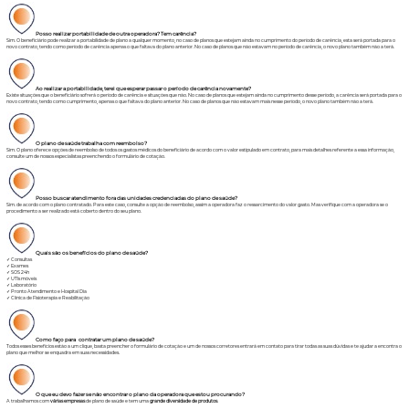
Posso realizar portabilidade de outra operadora? Tem carência?
Sim. O beneficiário pode realizar a portabilidade de plano a qualquer momento, no caso de planos que estejam ainda no cumprimento do período de carência, esta será portada para o
novo contrato, tendo como período de carência apenas o que faltava do plano anterior. No caso de planos que não estavam no período de carência, o novo plano também não a terá.
Ao realizar a portabilidade, terei que esperar passar o período de carência novamente?
Existe situações que o beneficiário sofrerá o período de carência e situações que não. No caso de planos que estejam ainda no cumprimento desse período, a carência será portada para o
novo contrato, tendo como cumprimento, apenas o que faltava do plano anterior. No caso de planos que não estavam mais nesse período, o novo plano também não a terá.
O plano de saúde trabalha com reembolso?
Sim. O plano oferece opções de reembolso de todos os gastos médicos do beneficiário de acordo com o valor estipulado em contrato, para mais detalhes referente a essa informação,
consulte um de nossos especialistas preenchendo o formulário de cotação.
Posso buscar atendimento fora das unidades credenciadas do plano de
saúde?
Sim. de acordo com o plano contratado. Para este caso, consulte a opção de reembolso, assim a operadora faz o ressarcimento do valor gasto. Mas verifique com a operadora se o
procedimento a ser realizado está coberto dentro do seu plano.
Quais são os benefícios do plano de saúde?
✓ Consultas
✓ Exames
✓ SOS 24h
✓ UTIs móveis
✓ Laboratório
✓ Pronto Atendimento e Hospital Dia
✓ Clínica de Fisioterapia e Reabilitação
Como faço para contratar um plano de saúde?
Todos esses benefícios estão a um clique, basta preencher o formulário de cotação e um de nossos corretores entrará em contato para tirar todas as suas dúvidas e te ajudar a encontra o
plano que melhor se enquadra em suas necessidades.
O que eu devo fazer se não encontrar o plano da operadora que estou procurando?
A trabalhamos com
várias empresas
de plano de saúde e tem uma
grande diversidade de produtos
.