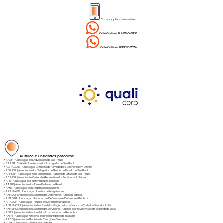
Comprar plano de saúde
Cote Online - 12 9.9740-6958
Cote Online - 11 9.9553-7374
Público e Entidades parceiras:
✓
AASP | Associação dos Advogados de São Paulo
✓
CAASP | Caixa de Assistência dos Advogados de São Paulo
✓
ABRABDIR | Associação Brasileira de Advogados e Bacharéis em Direito
✓
ADPESP | Associação dos Delegados de Polícia do Estado de São Paulo
✓
AFPESP | Associação dos Funcionários Públicos do Estado de São Paulo
✓
ACRESP | Associação Cultural e Recreativa dos Servidores Públicos
✓
AFB | Associação de Fisioterapeutas do Brasil
✓
AJUFE | Associação dos Juízes Federais do Brasil
✓
AMB | Associação dos Magistrados Brasileiros
✓
APAMAGIS | Associação Paulista de Magistrados
✓
ANADEF | Associação Nacional dos Defensores Públicos Federais
✓
ANADEP | Associação Nacional das Defensoras e Defensores Públicos
✓
APADEP | Associação Paulista de Defensores Públicos
✓
ANAMATRA | Associação Nacional dos Magistrados da Justiça do Trabalho Servidor Público
✓
ANASPS | Associação Nacional dos Servidores Públicos, da Previdência e da Seguridade Social
✓
ANPR | Associação Nacional dos Procuradores da República
✓
ANPT | Associação Nacional dos Procuradores do Trabalho
✓
APCD | Associação Paulista de Cirurgiões-Dentistas
✓
APM | Associação Paulista de Medicina