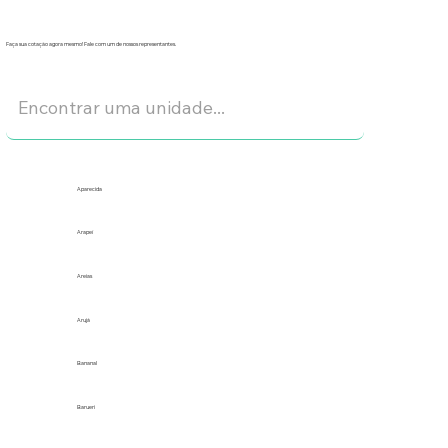
Faça sua cotação agora mesmo! Fale com um de nossos representantes.
Aparecida
Arapeí
Areias
Arujá
Bananal
Barueri