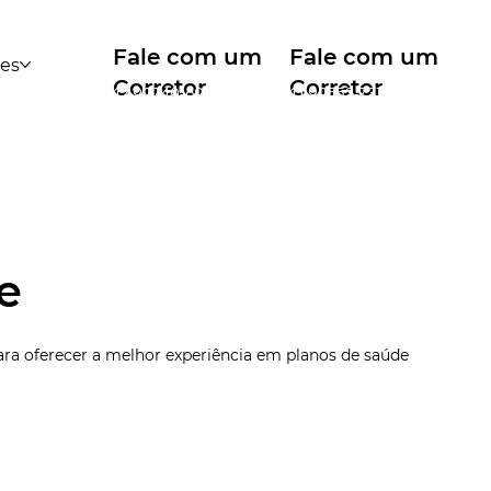
Fale com um
Fale com um
des
Corretor
Corretor
12 99740-6958
11 99553-7374
e
para oferecer a melhor experiência em planos de saúde