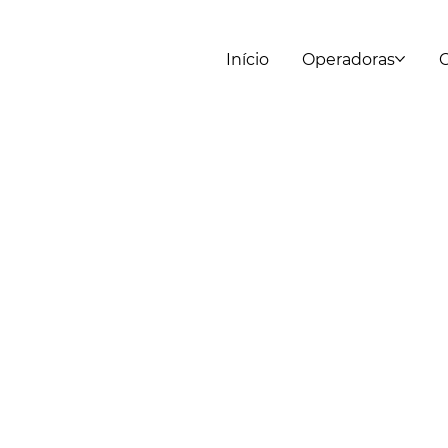
Início
Operadoras
C