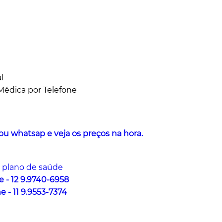
al
édica por Telefone
u whatsap e veja os preços na hora.
 plano de saúde
e - 12 9.9740-6958
e - 11 9.9553-7374