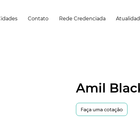
idades
Contato
Rede Credenciada
Atualida
Amil Blac
Faça uma cotação