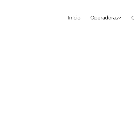
Início
Operadoras
C