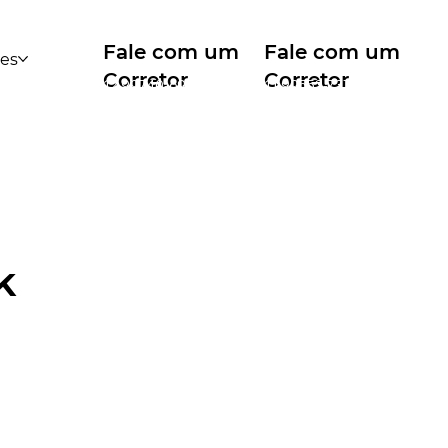
Fale com um
Fale com um
des
Corretor
Corretor
12 99740-6958
11 99553-7374
k