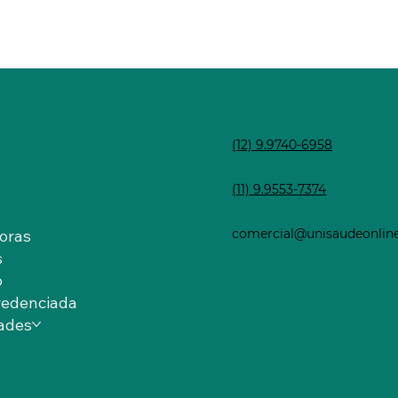
(12) 9.9740-6958
(11) 9.9553-7374
oras
comercial@unisaudeonlin
s
o
redenciada
ades