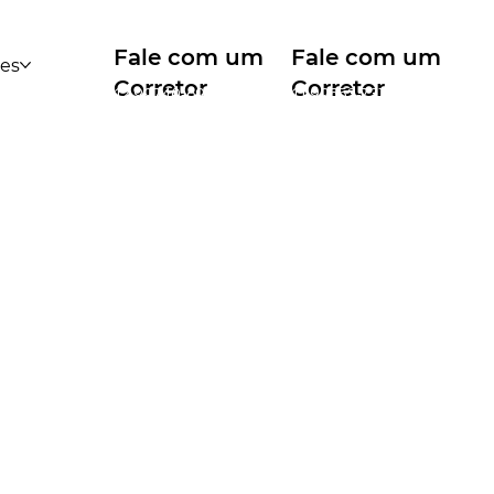
Fale com um
Fale com um
des
Corretor
Corretor
12 99740-6958
11 99553-7374