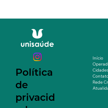
Início
Operad
Política
Cidade
Contat
de
Rede C
Atualid
privacid