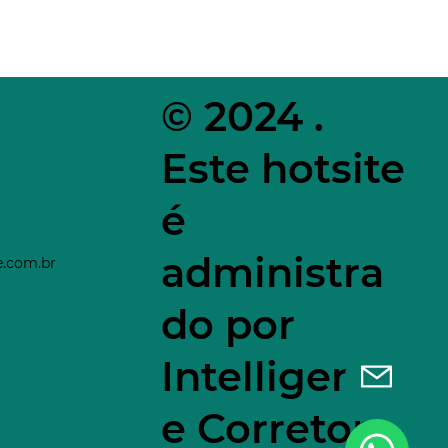
© 2024 .
Este hotsite
é
administra
e.com.br
do por
Intelligenti
e Corretora