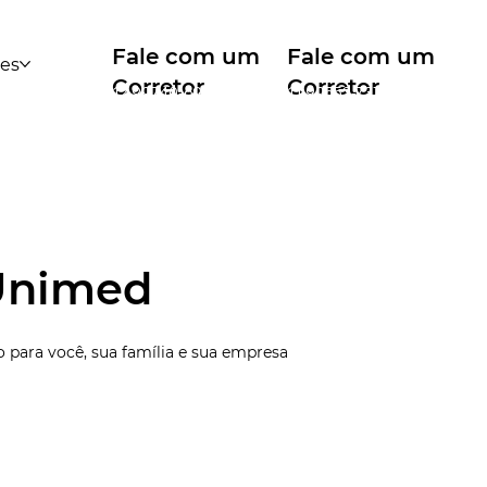
Fale com um
Fale com um
des
Corretor
Corretor
12 99740-6958
11 99553-7374
Unimed
 para você, sua família e sua empresa