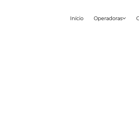
Início
Operadoras
C