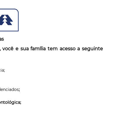
as
 você e sua família tem acesso a seguinte
ia;
denciados
;
ntológica;