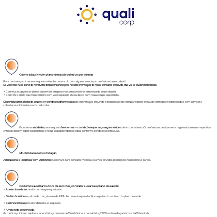
Como adquirir um plano de saúde coletivo por adesão
Para contratação é necesário que você tenha um vínculo com alguma associação profissional ou estudantil.
Se você não fizer parte de nenhuma dessas organizações, receba orientação do nosso consultor de saúde, que vai te ajudar nesse passo.
✓ Conheça as opções de planos disponíveis, em parceria com as maiores empresas de saúde do país.
✓ Contrate o plano que mais combina com você aqui pelo site ou direto com nossa equipe especialista!
Disponibilizamos planos de saúde
com
condições diferenciadas
de contratação, incluindo a possibilidade de conjugar o plano de saúde com o plano odontológico, com serviços e
coberturas adicionais e custos reduzidos.
Estas são as
entidades
para as quais
oferecemos
, em
condições especiais
, o
seguro
-
saúde
coletivo por adesão. Os profissionais devidamente registrados em sua respectiva
entidade podem aderir ao benefício e incluir seus dependentes legais, conforme condições contratuais.
Modalidade de Contratação
Ambulatorial e Hospitalar com Obstetrícia
: Cobertura para consultas médicas, exames, cirurgias,internações hospitalares e partos.
Podemos auxiliar na hora de escolher, contratar e usar seu plano de saúde:
✓
Acesso à medicina
de alta tecnologia e qualidade
✓
Gestão de saúde
na palma da mão, através de APP- Ferramentas para facilitar a gestão do contrato do plano de saúde
✓
Central 24 horas
para atendimento ao segurado
✓
Ampla rede credenciada
de médicos, clínicas, hospitais e laboratórios, com mais de 15 mil clínicas e consultórios, 2.900 centros diagnósticos e 1.400 hospitais