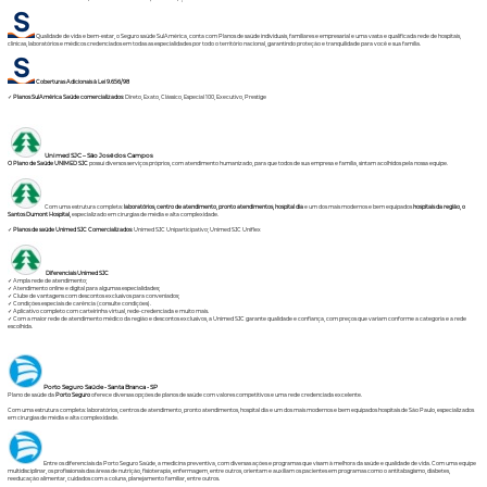
Qualidade de vida e bem-estar, o Seguro saúde
SulAmérica
, conta com Planos de saúde individuais, familiares e empresarial e uma vasta e qualificada rede de hospitais,
clinicas, laboratórios e médicos credenciados em todas as especialidades por todo o território nacional, garantindo proteção e tranquilidade para você e sua família.
Coberturas Adicionais à Lei 9.656/98
✓
Planos SulAmérica Saúde comercializados
:
Direto
,
Exato
,
Clássico
,
Especial 100
,
Executivo
, Prestige
Unimed SJC – São José dos Campos
O Plano de Saúde
UNIMED SJC
possui diversos serviços próprios, com atendimento humanizado, para que todos de sua empresa e família, sintam acolhidos pela nossa equipe.
Com uma estrutura completa:
laboratórios, centro de atendimento, pronto atendimentos, hospital dia
e um dos mais modernos e bem equipados
hospitais da região, o
Santos Dumont Hospital,
especializado em cirurgias de média e alta complexidade.
✓
Planos de saúde Unimed SJC Comercializados
:
Unimed SJC Uniparticipativo
;
Unimed SJC Uniflex
Diferenciais Unimed SJC
✓ Ampla rede de atendimento;
✓ Atendimento online e digital para algumas especialidades;
✓ Clube de vantagens com descontos exclusivos para conveniados;
✓ Condições especiais de carência (consulte condições).
✓ Aplicativo completo com carteirinha virtual, rede-credenciada e muito mais.
✓ Com a maior rede de atendimento médico da região e descontos exclusivos, a Unimed SJC garante qualidade e confiança, com preços que variam conforme a categoria e a rede
escolhida.
Porto Seguro Saúde - Santa Branca - SP
Plano de saúde da
Porto Seguro
oferece diversas opções de planos de saúde com valores competitivos e uma rede credenciada excelente.
Com uma estrutura completa: laboratórios, centros de atendimento, pronto atendimentos, hospital dia e um dos mais modernos e bem equipados hospitais de São Paulo, especializados
em cirurgias de média e alta complexidade.
Entre os diferenciais da Porto Seguro Saúde, a medicina preventiva, com diversas ações e programas que visam à melhora da saúde e qualidade de vida. Com uma equipe
multidisciplinar, os profissionais das áreas de nutrição, fisioterapia, enfermagem, entre outros, orientam e auxiliam os pacientes em programas como o antitabagismo, diabetes,
reeducação alimentar, cuidados com a coluna, planejamento familiar, entre outros.