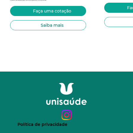
Fa
Faça uma cotação
Saiba mais
Política de privacidade