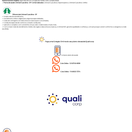
Santos Dumont Hospital,
especializado em cirurgias de média e alta complexidade.
✓
Planos de saúde Unimed Guarulhos - SP Comercializados
:
Unimed Guarulhos Uniparticipativo
;
Unimed Guarulhos Uniflex
Diferenciais Unimed Guarulhos - SP
✓ Ampla rede de atendimento;
✓ Atendimento online e digital para algumas especialidades;
✓ Clube de vantagens com descontos exclusivos para conveniados;
✓ Condições especiais de carência (consulte condições).
✓ Aplicativo completo com carteirinha virtual, rede-credenciada e muito mais.
✓ Com a maior rede de atendimento médico da região e descontos exclusivos, a Unimed SJC garante qualidade e confiança, com preços que variam conforme a categoria e a rede
escolhida.
Faça uma Cotação Online do seu plano de saúde Qualicorp
Comprar plano de saúde
Cote Online - 12 9.9740-6958
Cote Online - 11 9.9553-7374