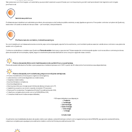
São pessoas com formação universitária, que podem exercer sua profissão por conta própria, porém sempre devem ter registros em órgão
profissional.
Servidores públicos
Profissionais que trabalham em administração direta, de autarquia ou de fundação pública estatais, ou seja, ligadas ao governo. Para poder contratar um plano da Qualicorp,
basta estar vinculado ao sindicato da sua classe — por exemplo, o dos professores.
Profissionais do comércio, indústria e serviços
Se você trabalha em um desses setores da economia, seja como empregado, seja de forma autônoma, você também pode se associar a sindicatos e contratar o seu plano de
saúde com a Qualicorp.
Conheceu os detalhes e considera que Qualicorp
Planos de saúde
é bom para o que precisa? Nossa equipe de corretores pode ajudar você na escolha e contratação do seu
plano de saúde de forma simples, rápida, segura e totalmente personalizada!Solicite uma cotação e aguarde nosso contato.
Planos de saúde, feitos sob medida para você, sua família ou sua empresa.
Planos de saúde individual ou familiar e para pequenas e médias empresas com CNPJ à partir de 02 vidas (entre funcionários e seus dependentes).
Planos de saúde, com coberturas, preços e condições vantajosas.
✓ Pronto Atendimento 24 horas para Urgência e Emergência;
✓ Laboratórios e centros de diagnósticos credenciados;
✓ Hospitais credenciados;
✓ Exames Simples e complexos;
✓ Exames diagnósticos;
✓ Internações clínicas e cirúrgicas sem limites de diárias, inclusive em UTI;
✓ Assistência ao parto e ao recém-nascido, incluindo UTI neonatal;
✓ Doenças Pré-existentes, Transplantes (Rol de Procedimentos da ANS)
✓ Cobertura completa de acordo com a Lei 9.656/98 da ANS;
✓ Consultas médicas em todas as especialidades;
+100 especialidades à sua disposição
✓
Pediatria
✓
Cardiologia
✓
Dermatologia
✓
Endocrinologia
✓
Ginecologia
✓
Urologia
E muito mais!
Atualmente nas modalidades de plano de saúde coletivo por adesão, os beneficiários já contam com a regulamentação da lei 9656/96, que garante aos beneficiários,
cobertura completa para qualquer procedimento médico conforme
Rol de procedimentos da ANS.