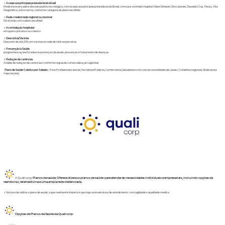
✓
Acesso aos principais prestadores do Brasil
Medicina avançada e elevado padrão tecnológico, com acesso aos principais prestadores do Brasil, como por exemplo Hospital Albert Einstein, Sírio Libanês, Oswaldo Cruz, Fleury, Alta
Diagnostica, entre outros, conforme categoria do plano escolhido
✓
Rede credenciada regional ou nacional
De acordo com o plano escolhido
✓
Acomodação hospitalar
em quarto privativo ou coletivo
✓
Descontos/Vacinas
Desconto de até 20% em vacinas na rede de clínicas parceiras
✓
Prevenção à Saúde
programas e ações focados na promoção da saúde, prevenção e tratamento de doenças
✓
Redução de carências
Análise de redução de carências (conforme regras de comercialização vigentes)
Plano de Saúde Coletivo por Adesão
-
Para Profissionais Liberais, Servidores Públicos, Comerciários, Estudantes com vínculo às entidades de classe ( Conselhos regionais, Sindicatos e
Associações).
A Qualicorp
Planos de saúde
,
Oferece diversos planos de saúde para atender às necessidades individuais e empresariais, incluindo opções de
reembolso, telemedicina e uma ampla rede credenciada.
✓ Na hora de utilizar o plano de saúde, o que realmente importa é que haja uma estrutura de atendimento com agilidade e qualidade médica.
Opções de Planos de Saúde da Qualicorp: