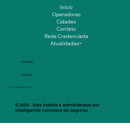
Início
Operadoras
Cidades
Contato
Rede Credenciada
Atualidades
(12) 9.9740-6958
(11) 9.9553-7374
comercial@unisaudeonline.com.br
© 2024 . Este hotsite é administrado por
Intelligentie Corretora de Seguros