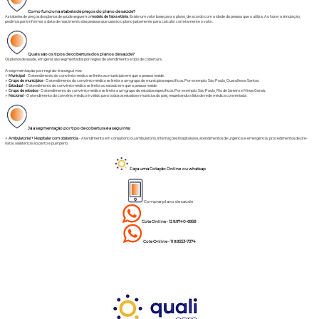
Como funciona a tabela de preços do plano de saúde?
As tabelas de preços dos planos de saúde seguem o
modelo de faixa etária
. Existe um valor base para o plano, de acordo com a idade da pessoa que o utiliza. Ao fazer a simulação,
pedimos para informar a data de nascimento das pessoas que usarão o plano justamente para calcular corretamente o valor.
Quais são os tipos de cobertura dos planos de saúde?
Os planos de saúde, em geral, são segmentados por região de atendimento e tipo de cobertura.
A segmentação por região é a seguinte:
✓
Municipal
- O atendimento do convênio médico se limita ao município em que a pessoa reside.
✓
Grupo de municípios
- O atendimento do convênio médico se limita a um grupo de municípios específicos. Por exemplo: São Paulo, Guarulhos e Santos.
✓
Estadual
- O atendimento do convênio médico se limita ao estado em que a pessoa reside.
✓
Grupo de estados
- O atendimento do convênio médico se limita a um grupo de estados específicos. Por exemplo: São Paulo, Rio de Janeiro e Minas Gerais.
✓
Nacional
- O atendimento do convênio médico é válido para todos os estados e munícios do país, respeitando a lista de rede médica conveniada.
Já a segmentação por tipo de cobertura é a seguinte:
✓
Ambulatorial + Hospitalar com obstetrícia
- Atendimento em consultório ou ambulatório, internações hospitalares, atendimentos de urgência e emergência, procedimentos de pré-
natal, assistência ao parto e puerpério.
Faça uma Cotação Online ou whatsap
Comprar plano de saúde
Cote Online - 12 9.9740-6958
Cote Online - 11 9.9553-7374