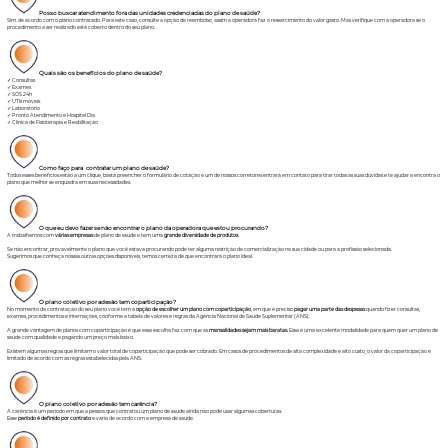
Posso buscar atendimento fora das unidades credenciadas do plano de
saúde?
Sim. de acordo com o plano contratado. Para este caso, consulte a opção de reembolso, assim a operadora faz o ressarcimento do valor gasto. Mas verifique com a operadora se o
procedimento a ser realizado está coberto dentro do seu plano.
Quais são os benefícios do plano de saúde?
✓ Consultas
✓ Exames
✓ SOS 24h
✓ UTIs móveis
✓ Laboratório
✓ Pronto Atendimento e Hospital Dia
✓ Clínica de Fisioterapia e Reabilitação
Como faço para contratar um plano de saúde?
Todos esses benefícios estão a um clique, basta preencher o formulário de cotação e um de nossos corretores entrará em contato para tirar todas as suas dúvidas e te ajudar a encontra o
plano que melhor se enquadra em suas necessidades.
O que eu devo fazer se não encontrar o plano da operadora que estou procurando?
A trabalhamos com
várias empresas
de plano de saúde e tem uma
grande diversidade de produtos
.
Se não encontrar, provavelmente o plano que você estava procurando pode ter alguma restrição de comercialização na sua cidade ou para a profissão selecionada.
Sugerimos que conheça nossas outras opções disponíveis, temos certeza de que encontrará o plano ideal.
O plano coletivo por adesão tem coparticipação?
No momento da contratação do seu plano você tem a
opção de escolher um plano com coparticipação
, em que é preciso
pagar uma parte das despesas
quando fizer consultas,
exames, procedimentos e internações, conforme a tabela de valores e regras da Agência Nacional de Saúde Suplementar (ANS).
A grande vantagem de planos com coparticipação é que essa escolha faz com que as
mensalidades sejam mais baratas.
Essa é uma excelente modalidade para quem quer um plano de
saúde com qualidade e pagando um preço mais baixo.
Existem algumas regras que limitam o valor total de coparticipação que pode ser cobrado. Em casos de procedimentos de alta complexidade e alto custo, o valor da coparticipação é
limitado de acordo com as regras estabelecidas pela ANS.
O plano coletivo por adesão tem carência?
A carência é um período em que a pessoa que contratou um plano de saúde ainda não pode usar algumas coberturas.
Esse
período é definido por contrato
e varia de acordo com a empresa de saúde.