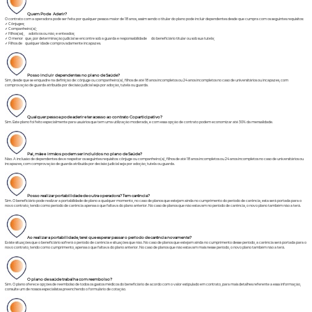
Quem Pode Aderir?
O contrato com a operadora pode ser feita por qualquer pessoa maior de 18 anos, assim sendo o titular do plano pode incluir dependentes desde que cumpra com os seguintes requisitos:
✓ Cônjuges;
✓ Companheiro(a);
✓ Filhos(as), adotivos ou não, e enteados;
✓ O menor que, por determinação judicial se encontre sob a guarda e responsabilidade do beneficiário titular ou sob sua tutela;
✓ Filhos de qualquer idade comprovadamente incapazes.
Posso incluir dependentes no plano de Saúde?
Sim, desde que se enquadre na definição de: cônjuge ou companheiro(a), filhos de até 18 anos incompletos ou 24 anos incompletos no caso de universitários ou incapazes, com
comprovação de guarda atribuída por decisão judicial seja por adoção, tutela ou guarda.
Qualquer pessoa pode aderir
e ter acesso ao contrato Coparticipativo?
Sim. Este plano foi feito especialmente para usuários que tem uma utilização moderada, e com essa opção de contrato podem economizar até 30% da mensalidade.
Pai, mãe e irmãos podem ser incluídos no plano de Saúde?
Não. A inclusão de dependentes deve respeitar os seguintes requisitos: cônjuge ou companheiro(a), filhos de até 18 anos incompletos ou 24 anos incompletos no caso de universitários ou
incapazes, com comprovação de guarda atribuída por decisão judicial seja por adoção, tutela ou guarda.
Posso realizar portabilidade de outra operadora? Tem carência?
Sim. O beneficiário pode realizar a portabilidade de plano a qualquer momento, no caso de planos que estejam ainda no cumprimento do período de carência, esta será portada para o
novo contrato, tendo como período de carência apenas o que faltava do plano anterior. No caso de planos que não estavam no período de carência, o novo plano também não a terá.
Ao realizar a portabilidade, terei que esperar passar o período de carência novamente?
Existe situações que o beneficiário sofrerá o período de carência e situações que não. No caso de planos que estejam ainda no cumprimento desse período, a carência será portada para o
novo contrato, tendo como cumprimento, apenas o que faltava do plano anterior. No caso de planos que não estavam mais nesse período, o novo plano também não a terá.
O plano de saúde trabalha com reembolso?
Sim. O plano oferece opções de reembolso de todos os gastos médicos do beneficiário de acordo com o valor estipulado em contrato, para mais detalhes referente a essa informação,
consulte um de nossos especialistas preenchendo o formulário de cotação.