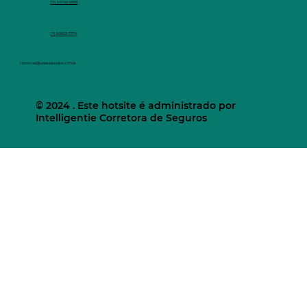
(12) 9.9740-6958
(11) 9.9553-7374
comercial@unisaudeonline.com.br
© 2024 . Este hotsite é administrado por
Intelligentie Corretora de Seguros