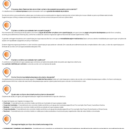
O que eu devo fazer se não encontrar o plano da operadora que estou procurando?
A trabalhamos com
várias empresas
de plano de saúde e tem uma
grande diversidade de produtos
.
Se não encontrar, provavelmente o plano que você estava procurando pode ter alguma restrição de comercialização na sua cidade ou para a profissão selecionada.
Sugerimos que conheça nossas outras opções disponíveis, temos certeza de que encontrará o plano ideal.
O plano coletivo por adesão tem coparticipação?
No momento da contratação do seu plano você tem a
opção de escolher um plano com coparticipação
, em que é preciso
pagar uma parte das despesas
quando fizer consultas,
exames, procedimentos e internações, conforme a tabela de valores e regras da Agência Nacional de Saúde Suplementar (ANS).
A grande vantagem de planos com coparticipação é que essa escolha faz com que as
mensalidades sejam mais baratas.
Essa é uma excelente modalidade para quem quer um plano de
saúde com qualidade e pagando um preço mais baixo.
Existem algumas regras que limitam o valor total de coparticipação que pode ser cobrado. Em casos de procedimentos de alta complexidade e alto custo, o valor da coparticipação é
limitado de acordo com as regras estabelecidas pela ANS.
O plano coletivo por adesão tem carência?
A carência é um período em que a pessoa que contratou um plano de saúde ainda não pode usar algumas coberturas.
Esse
período é definido por contrato
e varia de acordo com a empresa de saúde.
Como funciona a tabela de preços do plano de saúde?
As tabelas de preços dos planos de saúde seguem o
modelo de faixa etária
. Existe um valor base para o plano, de acordo com a idade da pessoa que o utiliza. Ao fazer a simulação,
pedimos para informar a data de nascimento das pessoas que usarão o plano justamente para calcular corretamente o valor.
Quais são os tipos de cobertura dos planos de saúde?
Os planos de saúde, em geral, são segmentados por região de atendimento e tipo de cobertura.
A segmentação por região é a seguinte:
✓
Municipal
- O atendimento do convênio médico se limita ao município em que a pessoa reside.
✓
Grupo de municípios
- O atendimento do convênio médico se limita a um grupo de municípios específicos. Por exemplo: São Paulo, Guarulhos e Santos.
✓
Estadual
- O atendimento do convênio médico se limita ao estado em que a pessoa reside.
✓
Grupo de estados
- O atendimento do convênio médico se limita a um grupo de estados específicos. Por exemplo: São Paulo, Rio de Janeiro e Minas Gerais.
✓
Nacional
- O atendimento do convênio médico é válido para todos os estados e munícios do país, respeitando a lista de rede médica conveniada.
Já a segmentação por tipo de cobertura é a seguinte:
✓
Ambulatorial + Hospitalar com obstetrícia
- Atendimento em consultório ou ambulatório, internações hospitalares, atendimentos de urgência e emergência, procedimentos de pré-