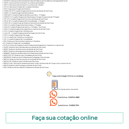
✓
ANASPS | Associação Nacional dos Servidores Públicos, da Previdência e da Seguridade Social
✓
ANPR | Associação Nacional dos Procuradores da República
✓
ANPT | Associação Nacional dos Procuradores do Trabalho
✓
APCD | Associação Paulista de Cirurgiões-Dentistas
✓
APM | Associação Paulista de Medicina
✓
CORECON-SP | Conselho Regional de Economia do Estado de São Paulo
✓
CRBM 1 | Conselho Regional de Biomedicina
✓
CREF4/SP | Conselho Regional de Educação Física - 4ª Região
✓
CREFITO-3 | Conselho Regional de Fisioterapia e Terapia Ocupacional da 3ª Região
✓
CRF-SP | Conselho Regional de Farmácia do Estado de São Paulo
✓
CRFa2-SP | Conselho Regional de Fonoaudiologia - 2ª Região
✓
CRMV-SP | Conselho Reg. de Medicina Veterinária do Estado de São Paulo
✓
CRN-3 | Conselho Regional de Nutricionistas – 3ª Região
✓
CRQ-IV | Conselho Regional de Química – IV Região – São Paulo
✓
CREA | Conselho Regional de engenharia e Agronomia de São Paulo
✓
CRA | Conselho Regional de Administração
✓
Coren-SP - Conselho Regional de Enfermagem de São Paulo
✓
CRP | Conselho Regional de Psicologia
✓
CAU | Conselho de Arquitetura e urbanismo
✓
CRC | Conselho Regional de Contabilidade
✓
FNA | Federação Nacional dos Arquitetos e Urbanistas
✓
IPC | Instituto Paulista de Contabilidade
✓
MÚTUA | Mútua de Assistência dos Profissionais da Engenharia, Arquitetura e Agronomia
✓
SAESP | Sindicato dos Administradores no Estado de São Paulo
✓
SEESP | Sindicato dos Enfermeiros do Estado de São Paulo
✓
SEESP | Sindicato dos Engenheiros do Estado de São Paulo
✓
SINBIESP | Sindicato dos Biomédicos Profissionais do Estado de São Paulo
✓
SINDCONT-SP | Sindicato dos Contabilistas de São Paulo
✓
SINDIPESP | Sindicato dos Profissionais da Pedagogia e Psicoterapia
✓
SINFAR | Sindicato dos Farmacêuticos no Estado de São Paulo
✓
SINPRO SP | Sindicato dos Professores de São Paulo
✓
SINPRO ABC | Sind. dos Professores de Santo André, São Bernado do Campo e São Caetano do Sul
✓
SINPSI | Sindicato dos Psicólogos no Estado de São Paulo
✓
SJSP | Sindicato dos Jornalistas Profissionais no Estado de São Paulo
Faça uma Cotação Online ou whatsap
Comprar plano de saúde
Cote Online - 12 9.9740-6958
Cote Online - 11 9.9553-7374
Faça sua cotação online