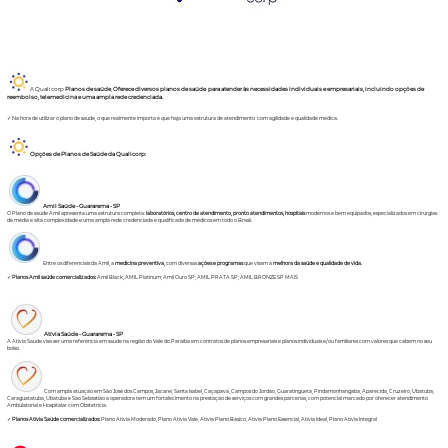
A Qualicorp
Planos de saúde
,
Oferece diversos planos de saúde para atender às necessidades individuais e empresariais, incluindo opções de
reembolso, telemedicina e uma ampla rede credenciada.
✓ Na hora de utilizar o plano de saúde, o que realmente importa é que haja uma estrutura de atendimento com agilidade e qualidade médica.
Opções de Planos de Saúde da Qualicorp:
Amil Saúde - Guararema - SP
O Plano de saúde
Amil
apresenta uma estrutura completa:
laboratórios, centro de atendimento, pronto atendimentos, hospitais
modernos e bem equipados, especializados em cirurgias
de média e alta complexidade e uma ampla rede credenciada e qualificada de médicos em todo o Brasil.
Entre os diferenciais da Amil, a
medicina preventiva,
com diversas
ações e programas
que visam à
melhora da saúde e qualidade de vida.
✓
Planos Amil saúde comercializados:
Amil Black
;
AMIL Platinum
;
Amil Ouro SP
;
AMIL PRATA SP
;
AMIL BRONZE SP MAIS
Atívia Saúde - Guararema - SP
A
Ativia Saúde
visa ser uma referência em saúde na região do Vale do Paraíba em contratos de planos empresariais e planos individuais e/ou familiares com valores que cabem no seu
bolso.
Com ampla atuação em São José dos Campos, Jacareí, Santa Isabel, Caçapava, Campos do Jordão, Guaratinguetá, Pindamonhangaba, Aparecida, Cruzeiro, Ubatuba,
Caraguatatuba, Ubatuba e São Sebastião a operadora tem um fortalecimento na prestação de serviços com grandes parcerias, com potencial marcado por oferecer atendimento
Ambulatorial e Hospitalar com Obstetrícia.
✓
Planos Atívia Saúde comercializados:
Plano Atívia Moderado,
Plano Ativia Vale
,
Ativia Plano Básico
,
Ativia Plano Essencial
,
Atívia Ideal
, Plano Atívia Integral