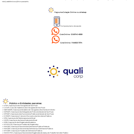
natal, assistência ao parto e puerpério.
Faça uma Cotação Online ou whatsa
p
Comprar plano de saúde
Cote Online - 12 9.9740-6958
Cote Online - 11 9.9553-7374
Público e Entidades parceiras:
✓
AASP | Associação dos Advogados de São Paulo
✓
CAASP | Caixa de Assistência dos Advogados de São Paulo
✓
ABRABDIR | Associação Brasileira de Advogados e Bacharéis em Direito
✓
ADPESP | Associação dos Delegados de Polícia do Estado de São Paulo
✓
AFPESP | Associação dos Funcionários Públicos do Estado de São Paulo
✓
ACRESP | Associação Cultural e Recreativa dos Servidores Públicos
✓
AFB | Associação de Fisioterapeutas do Brasil
✓
AJUFE | Associação dos Juízes Federais do Brasil
✓
AMB | Associação dos Magistrados Brasileiros
✓
APAMAGIS | Associação Paulista de Magistrados
✓
ANADEF | Associação Nacional dos Defensores Públicos Federais
✓
ANADEP | Associação Nacional das Defensoras e Defensores Públicos
✓
APADEP | Associação Paulista de Defensores Públicos
✓
ANAMATRA | Associação Nacional dos Magistrados da Justiça do Trabalho Servidor Público