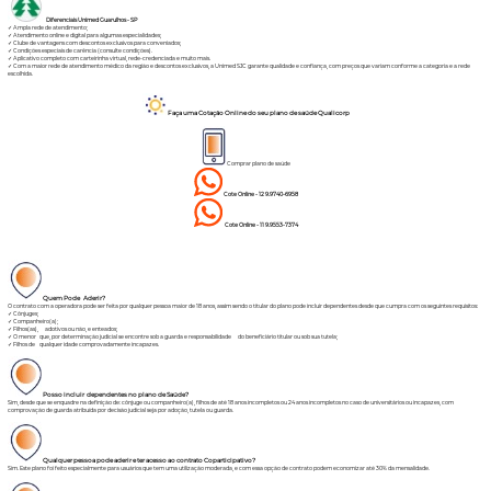
Diferenciais Unimed Guarulhos - SP
✓ Ampla rede de atendimento;
✓ Atendimento online e digital para algumas especialidades;
✓ Clube de vantagens com descontos exclusivos para conveniados;
✓ Condições especiais de carência (consulte condições).
✓ Aplicativo completo com carteirinha virtual, rede-credenciada e muito mais.
✓ Com a maior rede de atendimento médico da região e descontos exclusivos, a Unimed SJC garante qualidade e confiança, com preços que variam conforme a categoria e a rede
escolhida.
Faça uma Cotação Online do seu plano de saúde Qualicorp
Comprar plano de saúde
Cote Online - 12 9.9740-6958
Cote Online - 11 9.9553-7374
Quem Pode Aderir?
O contrato com a operadora pode ser feita por qualquer pessoa maior de 18 anos, assim sendo o titular do plano pode incluir dependentes desde que cumpra com os seguintes requisitos:
✓ Cônjuges;
✓ Companheiro(a);
✓ Filhos(as), adotivos ou não, e enteados;
✓ O menor que, por determinação judicial se encontre sob a guarda e responsabilidade do beneficiário titular ou sob sua tutela;
✓ Filhos de qualquer idade comprovadamente incapazes.
Posso incluir dependentes no plano de Saúde?
Sim, desde que se enquadre na definição de: cônjuge ou companheiro(a), filhos de até 18 anos incompletos ou 24 anos incompletos no caso de universitários ou incapazes, com
comprovação de guarda atribuída por decisão judicial seja por adoção, tutela ou guarda.
Qualquer pessoa pode aderir
e ter acesso ao contrato Coparticipativo?
Sim. Este plano foi feito especialmente para usuários que tem uma utilização moderada, e com essa opção de contrato podem economizar até 30% da mensalidade.