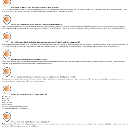
Pai, mãe e irmãos podem ser incluídos no plano de Saúde?
Não. A inclusão de dependentes deve respeitar os seguintes requisitos: cônjuge ou companheiro(a), filhos de até 18 anos incompletos ou 24 anos incompletos no caso de universitários ou
incapazes, com comprovação de guarda atribuída por decisão judicial seja por adoção, tutela ou guarda.
Posso realizar portabilidade de outra operadora? Tem carência?
Sim. O beneficiário pode realizar a portabilidade de plano a qualquer momento, no caso de planos que estejam ainda no cumprimento do período de carência, esta será portada para o
novo contrato, tendo como período de carência apenas o que faltava do plano anterior. No caso de planos que não estavam no período de carência, o novo plano também não a terá.
Ao realizar a portabilidade, terei que esperar passar o período de carência novamente?
Existe situações que o beneficiário sofrerá o período de carência e situações que não. No caso de planos que estejam ainda no cumprimento desse período, a carência será portada para o
novo contrato, tendo como cumprimento, apenas o que faltava do plano anterior. No caso de planos que não estavam mais nesse período, o novo plano também não a terá.
O plano de saúde trabalha com reembolso?
Sim. O plano oferece opções de reembolso de todos os gastos médicos do beneficiário de acordo com o valor estipulado em contrato, para mais detalhes referente a essa informação,
consulte um de nossos especialistas preenchendo o formulário de cotação.
Posso buscar atendimento fora das unidades credenciadas do plano de
saúde?
Sim. de acordo com o plano contratado. Para este caso, consulte a opção de reembolso, assim a operadora faz o ressarcimento do valor gasto. Mas verifique com a operadora se o
procedimento a ser realizado está coberto dentro do seu plano.
Quais são os benefícios do plano de saúde?
✓ Consultas
✓ Exames
✓ SOS 24h
✓ UTIs móveis
✓ Laboratório
✓ Pronto Atendimento e Hospital Dia
✓ Clínica de Fisioterapia e Reabilitação
Como faço para contratar um plano de saúde?
Todos esses benefícios estão a um clique, basta preencher o formulário de cotação e um de nossos corretores entrará em contato para tirar todas as suas dúvidas e te ajudar a encontra o
plano que melhor se enquadra em suas necessidades.