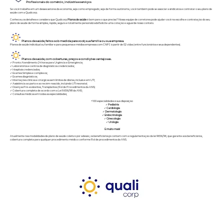
Profissionais do comércio, indústria e serviços
Se você trabalha em um desses setores da economia, seja como empregado, seja de forma autônoma, você também pode se associar a sindicatos e contratar o seu plano de
saúde com a Qualicorp.
Conheceu os detalhes e considera que Qualicorp
Planos de saúde
é bom para o que precisa? Nossa equipe de corretores pode ajudar você na escolha e contratação do seu
plano de saúde de forma simples, rápida, segura e totalmente personalizada!Solicite uma cotação e aguarde nosso contato.
Planos de saúde, feitos sob medida para você, sua família ou sua empresa.
Planos de saúde individual ou familiar e para pequenas e médias empresas com CNPJ à partir de 02 vidas (entre funcionários e seus dependentes).
Planos de saúde, com coberturas, preços e condições vantajosas.
✓ Pronto Atendimento 24 horas para Urgência e Emergência;
✓ Laboratórios e centros de diagnósticos credenciados;
✓ Hospitais credenciados;
✓ Exames Simples e complexos;
✓ Exames diagnósticos;
✓ Internações clínicas e cirúrgicas sem limites de diárias, inclusive em UTI;
✓ Assistência ao parto e ao recém-nascido, incluindo UTI neonatal;
✓ Doenças Pré-existentes, Transplantes (Rol de Procedimentos da ANS)
✓ Cobertura completa de acordo com a Lei 9.656/98 da ANS;
✓ Consultas médicas em todas as especialidades;
+100 especialidades à sua disposição
✓
Pediatria
✓
Cardiologia
✓
Dermatologia
✓
Endocrinologia
✓
Ginecologia
✓
Urologia
E muito mais!
Atualmente nas modalidades de plano de saúde coletivo por adesão, os beneficiários já contam com a regulamentação da lei 9656/96, que garante aos beneficiários,
cobertura completa para qualquer procedimento médico conforme
Rol de procedimentos da ANS.