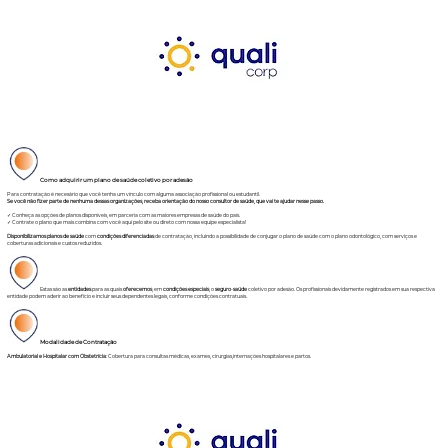
Como adquirir um plano de saúde coletivo por adesão
Para contratação é necesário que você tenha um vínculo com alguma associação profissional ou estudantil.
Se você não fizer parte de nenhuma dessas organizações, receba orientação do nosso consultor de saúde, que vai te ajudar nesse passo.
✓ Conheça as opções de planos disponíveis, em parceria com as maiores empresas de saúde do país.
✓ Contrate o plano que mais combina com você aqui pelo site ou direto com nossa equipe especialista!
Disponibilizamos planos de saúde
com
condições diferenciadas
de contratação, incluindo a possibilidade de conjugar o plano de saúde com o plano odontológico, com serviços e
coberturas adicionais e custos reduzidos.
Estas são as
entidades
para as quais
oferecemos
, em
condições especiais
, o
seguro
-
saúde
coletivo por adesão. Os profissionais devidamente registrados em sua respectiva
entidade podem aderir ao benefício e incluir seus dependentes legais, conforme condições contratuais.
Modalidade de Contratação
Ambulatorial e Hospitalar com Obstetrícia
: Cobertura para consultas médicas, exames, cirurgias,internações hospitalares e partos.