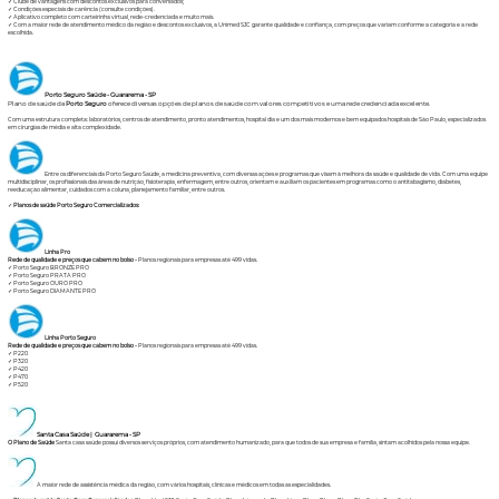
✓ Clube de vantagens com descontos exclusivos para conveniados;
✓ Condições especiais de carência (consulte condições).
✓ Aplicativo completo com carteirinha virtual, rede-credenciada e muito mais.
✓ Com a maior rede de atendimento médico da região e descontos exclusivos, a Unimed SJC garante qualidade e confiança, com preços que variam conforme a categoria e a rede
escolhida.
Porto Seguro Saúde - Guararema - SP
Plano de saúde da
Porto Seguro
oferece diversas opções de planos de saúde com valores competitivos e uma rede credenciada excelente.
Com uma estrutura completa: laboratórios, centros de atendimento, pronto atendimentos, hospital dia e um dos mais modernos e bem equipados hospitais de São Paulo, especializados
em cirurgias de média e alta complexidade.
Entre os diferenciais da Porto Seguro Saúde, a medicina preventiva, com diversas ações e programas que visam à melhora da saúde e qualidade de vida. Com uma equipe
multidisciplinar, os profissionais das áreas de nutrição, fisioterapia, enfermagem, entre outros, orientam e auxiliam os pacientes em programas como o antitabagismo, diabetes,
reeducação alimentar, cuidados com a coluna, planejamento familiar, entre outros.
✓
Planos de saúde Porto Seguro Comercializados:
Linha Pro
Rede de qualidade e preços que cabem no bolso -
Planos regionais para empresas até 499 vidas.
✓
Porto Seguro BRONZE PRO
✓
Porto Seguro PRATA PRO
✓
Porto Seguro OURO PRO
✓
Porto Seguro DIAMANTE PRO
Linha Porto Seguro
Rede de qualidade e preços que cabem no bolso -
Planos regionais para empresas até 499 vidas.
✓
P220
✓
P320
✓
P420
✓
P470
✓
P520
Santa Casa Saúde | Guararema - SP
O Plano de Saúde
Santa casa saúde
possui diversos serviços próprios, com atendimento humanizado, para que todos de sua empresa e família, sintam acolhidos pela nossa equipe.
A maior rede de assistência médica da região, com vários hospitais, clínicas e médicos em todas as especialidades.