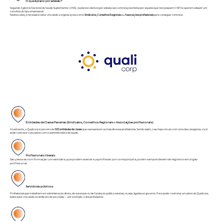
O que é plano por adesão?
Segundo
Agência Nacional de Saúde Suplementar (ANS)
, os planos coletivos por adesão são contratações feitas por aqueles que não possuem CNPJ e querem adquirir um
convênio do tipo empresarial.
Nestes casos, é necessário estar vinculado a organizações como
Sindicatos, Conselhos
Regionais
ou
Associações profissionais
para conseguir contratar.
Entidades de Classe Parceiras (Sindicatos, Conselhos
Regionais
e
Associações profissionais)
Atualmente, a Qualicorp é parceira de
500 entidades de classe
que representam os mais diversos profissionais. Sendo assim, caso haja vínculo com uma das categorias, você
pode contratar o seu plano com a administradora de saúde.
Profissionais liberais
São pessoas com formação universitária, que podem exercer sua profissão por conta própria, porém sempre devem ter registros em órgão
profissional.
Servidores públicos
Profissionais que trabalham em administração direta, de autarquia ou de fundação pública estatais, ou seja, ligadas ao governo. Para poder contratar um plano da Qualicorp,
basta estar vinculado ao sindicato da sua classe — por exemplo, o dos professores.