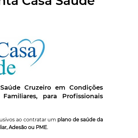
anta Casa Saúde
 Saúde
Cruzeiro
em Condições
amiliares, para Profissionais
lusivos ao contratar um
plano de saúde da
liar, Adesão ou PME
.