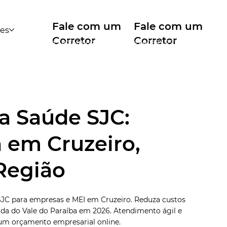
Fale com um
Fale com um
des
Corretor
Corretor
12 99740-6958
11 99553-7374
a Saúde SJC:
 em Cruzeiro,
Região
SJC para empresas e MEI em Cruzeiro. Reduza custos
da do Vale do Paraíba em 2026. Atendimento ágil e
e um orçamento empresarial online.