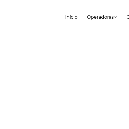
Início
Operadoras
C