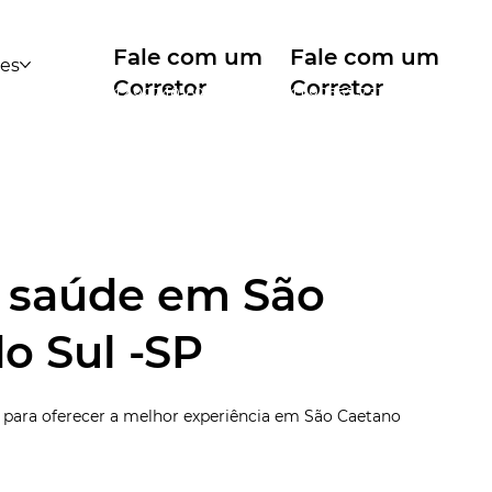
Fale com um
Fale com um
des
Corretor
Corretor
12 99740-6958
11 99553-7374
 saúde em São
o Sul -SP
 para oferecer a melhor experiência em São Caetano