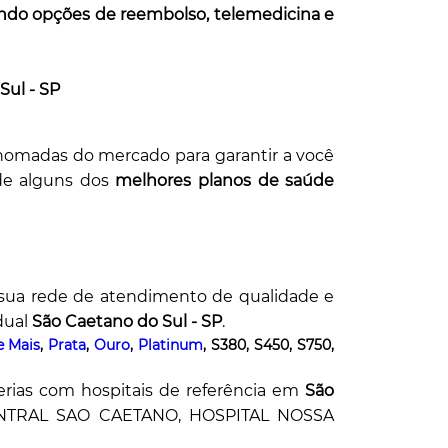
uindo opções de reembolso, telemedicina e
Sul - SP
omadas do mercado para garantir a você
de alguns dos
melhores planos de saúde
 sua rede de atendimento de qualidade e
dual
São Caetano do Sul - SP
.
e Mais
,
Prata
,
Ouro
,
Platinum
, S380, S450, S750,
erias com hospitais de referência em
São
ENTRAL SAO CAETANO, HOSPITAL NOSSA