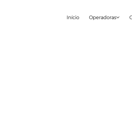
Início
Operadoras
C