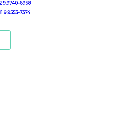
12 9.9740-6958
11 9.9553-7374
e