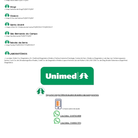
✓ Hosp. Nova Vida PS/INT PS/INT
Mogi
✓ Hosp. Santana de Mogi PS/INT PS/INT
Osasco
✓ Hosp. N. Sra. de Fátima PS/INT PS/INT
Santo André
✓ Hosp. e Mat. Dr. Christovão da Gama PS/INT/MAT PS/INT/MAT
São Bernardo do Campo
✓ Hosp. São Bernardo PS/INT PS/INT
Taboão da Serra
✓ Hosp. Family PS/INT/MAT PS/INT/MAT
LABORATÓRIOS
✓ Lavoisier, Mello Cto. Diagnóstico, Dr. Ghelfond Diagnóstico Médico, Pathos Anatomo Patologia, Centerclin Serv. Médico e Diagnóstico, Lab. Esp. Liq. Cefalorraqueano
Senne, Cura Cto. de Ultrassonografia e Radiol., Cedil Cto. de Diagnóstico Médico Lapa e Femme Lab. da Mulher LAB LAB CDB Cto. de Diag. Brasil e Salomão e Zoppi Med.
Diagnóstica
Faça uma Cotação Online do seu plano de saúde e veja os preços na hora.
Comprar plano de saúde
Cote Online - 12 9.9740-6958
Cote Online - 11 9.9553-7374