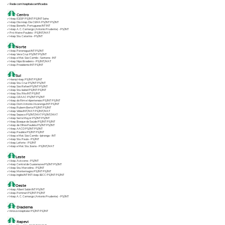
✓
Rede com hospitais certificados
Centro
✓ Hosp. IGESP PS/INT PS/INT Saha
✓ Hosp. Dia Hosp. Dia CEMA PS/INT PS/INT
✓ Hosp. Benefic. Portuguesa INT INT
✓ Hosp. A. C. Camargo (Antonio Prudente) - PS/INT
✓ Pró-Matre Paulista - PS/INT/MAT
✓ Hosp. Sta. Catarina - PS/INT
Norte
✓ Hosp. Paranaguá INT PS/INT
✓ Hosp. Vera Cruz PS/INT PS/INT
✓ Hosp. e Mat. São Camilo - Santana - INT
✓ Hosp. Nipo Brasileiro - PS/INT/MAT
✓ Hosp. Presidente INT PS/INT
Sul
✓ Hsanp Hosp. PS/INT PS/INT
✓ Hosp. Sta. Cruz PS/INT PS/INT
✓ Hosp. São Rafael PS/INT PS/INT
✓ Hosp. Sta. Isabel PS/INT PS/INT
✓ Hosp. Sta. Rita INT PS/INT
✓ Hosp. GRAAC PS/INT PS/INT
✓ Hosp. do Rim e Hipertensão PS/INT PS/INT
✓ Hosp. Dom Antonio Alvarenga INT PS/INT
✓ Hosp. Rubem Berta PS/INT PS/INT
✓ Hosp. Vidas INT/MAT PS/INT/MAT
✓ Hosp. Sepaco PS/INT/MAT PS/INT/MAT
✓ Hosp. Serra Mayor PS/INT PS/INT
✓ Hosp. Bosque da Saúde PS/INT PS/INT
✓ Hosp. de Olhos Paulista PS/INT PS/INT
✓ Hosp. AACD PS/INT PS/INT
✓ Hosp. Paulista PS/INT PS/INT
✓ Hosp. e Mat. São Camilo – Ipiranga - INT
✓ Hosp. Sta. Paula - PS/INT
✓ Hosp. Leforte - PS/INT
✓ Hosp. e Mat. Sta. Joana - PS/INT/MAT
Leste
✓ Hosp. Aviccena - PS/INT
✓ Hosp. Central de Guaianazes PS/INT PS/INT
✓ Hosp. Sta. Marcelina - PS/INT
✓ Hosp. Montemagno PS/INT PS/INT
✓ Hosp. Inglês INT INT Hosp. IBCC PS/INT PS/INT
Oeste
✓ Hosp. Albert Sabin INT PS/INT
✓ Hosp. Portinari PS/INT PS/INT
✓ Hosp. A. C. Camargo (Antonio Prudente) - PS/INT
Diadema
✓ Innova Hospitalar PS/INT PS/INT
Itapevi