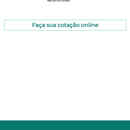
Fale com um Corretor
12 99740-6958
Faça sua cotação online