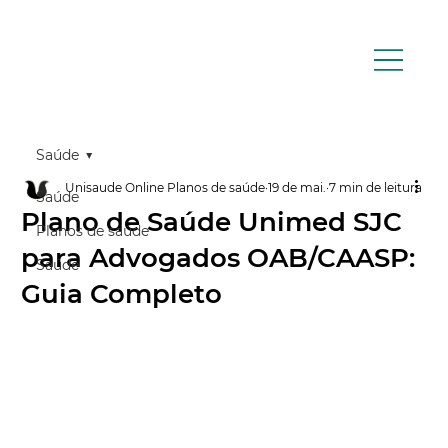
Saúde
Unisaude Online Planos de saúde
19 de mai.
7 min de leitura
Saúde
Plano de Saúde Unimed SJC
Planos de saúde
para Advogados OAB/CAASP:
Saúde
Guia Completo