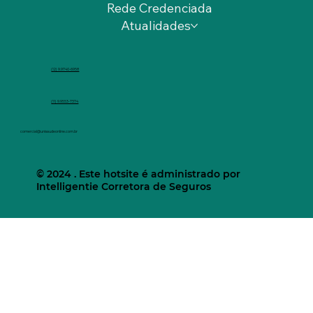
Rede Credenciada
Atualidades
(12) 9.9740-6958
(11) 9.9553-7374
comercial@unisaudeonline.com.br
© 2024 . Este hotsite é administrado por
Intelligentie Corretora de Seguros