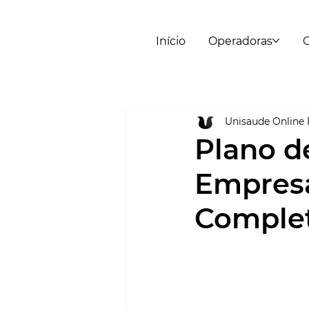
Início
Operadoras
C
Unisaude Online 
Plano d
Empresá
Comple