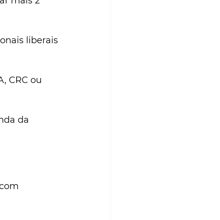
ar mais 2 
nais liberais 
A, CRC ou 
nda da 
 com 