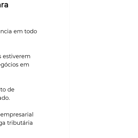
ra 
ência em todo 
 estiverem 
egócios em 
to de 
ado.
empresarial 
a tributária 