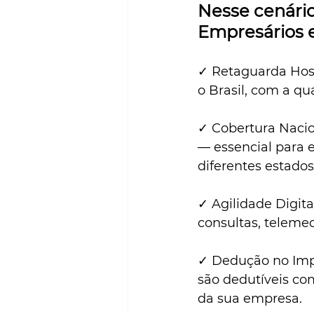
Nesse cenário
Empresários 
✓ Retaguarda Hosp
o Brasil, com a q
✓ Cobertura Nacio
— essencial para 
diferentes estados
✓ Agilidade Digit
consultas, telemed
✓ Dedução no Imp
são dedutíveis com
da sua empresa.