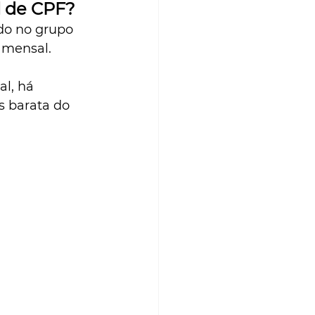
l de CPF?
do no grupo 
 mensal. 
l, há 
s barata do 