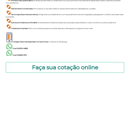
Profissionais qualificados:
Uma equipe de médicos, enfermeiros e outros profissionais altamente capacitados para cuidar da sua saúde
com excelência.
Atendimento humanizado:
Priorizamos o seu bem-estar e o de seus familiares em cada etapa do cuidado.
Tecnologia de ponta a seu serviço:
Diagnósticos e tratamentos com equipamentos de última geração, para garantir o melhor resultado para
sua saúde.
Estrutura moderna e confortável:
Ambientes acolhedores e acessíveis, pensados para oferecer o maior conforto a você e sua família.
Cobertura completa:
Plano com cobertura para consultas, exames, internações, cirurgias e muito mais.
Cotação Personalizada e Sem Compromisso -
Chame no
WhatsApp
Cote 12 9.9740-6958
Cote 11 9.9553-7374
Faça sua cotação online