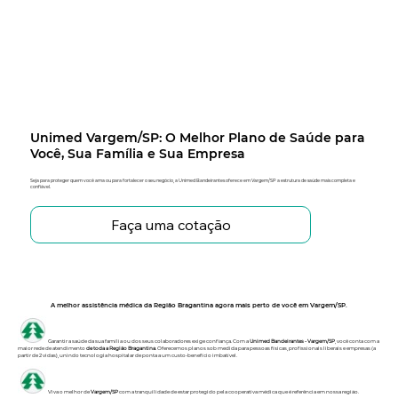
Unimed Vargem/SP: O Melhor Plano de Saúde para
Você, Sua Família e Sua Empresa
Seja para proteger quem você ama ou para fortalecer o seu negócio, a Unimed Bandeirantes oferece em Vargem/SP a estrutura de saúde mais completa e
confiável.
Faça uma cotação
A melhor assistência médica da Região Bragantina agora mais perto de você em Vargem/SP.
Garantir a saúde da sua família ou dos seus colaboradores exige confiança. Com a
Unimed Bandeirantes - Vargem/SP
, você conta com a
maior rede de atendimento
de toda a Região Bragantina
. Oferecemos planos sob medida para pessoas físicas, profissionais liberais e empresas (a
partir de 2 vidas), unindo tecnologia hospitalar de ponta a um custo-benefício imbatível.
Viva o melhor de
Vargem/SP
com a tranquilidade de estar protegido pela cooperativa médica que é referência em nossa região.