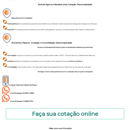
Simule Agora e Receba uma Cotação Personalizada!
Segurança na Contratação:
Transparência:
As operadoras parceiras são referência e oferecem total clareza sobre reajustes e regras contratuais.
Suporte:
Nossa equipe acompanha o processo para garantir que as condições sejam aplicadas corretamente.
Próximos Passos: Cotação e Contratação Descomplicada
Nosso time é especialista em planos de saúde e oferece suporte total:
Solicitação:
Clique no botão e nos envie seus dados para cotato ( DDD + Celular, Nome, Cidade de residência)
Análise:
Receba uma tabela comparativa com os preços e as características de
todos os planos.
Contratação:
Assine seu plano com rapidez e segurança, garantindo as melhores condições do mercado.
Proteja o futuro de sua família com o amparo de um plano de saúde
Cotação Gratuita e Tabela de Preços
Cote Whatsapp 12 9.9740-6958
Cote Whatsapp 11 9.9553-7374
Faça sua cotação online
Fale com um Corretor