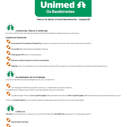
Planos de Saúde Unimed Bandeirantes - Vargem/SP
Coberturas, Planos e Carências
Os planos da Unimed são regulamentados pela ANS e oferecem a segurança que você precisa.
Cobertura Essencial
Ambulatorial, Hospitalar e Obstetrícia:
Cobertura completa conforme o Rol de Procedimentos da ANS.
Consultas:
Mais de 100 especialidades médicas.
Internações e UTI:
Sem limite de diárias.
Exames simples, Especiais e Alta Complexidade
Terapias:
Inclui Fisioterapia, Fonoaudiologia, Nutrição e Psicologia (com prazos de carência e coparticipação específicos).
Modalidades de Contratação
Os planos são flexíveis para se adaptar ao seu uso e orçamento.
Acomodação: Enfermaria (quarto coletivo) ou Apartamento (quarto privativo).
O Apartamento oferece mais conforto e privacidade em caso de internação.
Coparticipação: Planos
Com Coparticipação
(Mensalidade mais baixa) e
Sem Coparticipação
(Mensalidade mais alta, sem taxa extra por uso).
O Plano
Uniparticipativo
(com coparticipação) é ideal para quem busca economia na mensalidade.
CARÊNCIAS
Atenção:
Se você já possui um plano, consulte sobre Redução
de Carências
para reduzir ou zerar esses prazos!
Ampla rede hospitalar