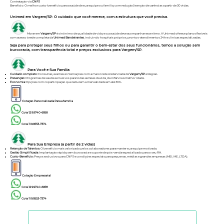
Contratação via
CNPJ
Benefício: O melhor custo-benefício para a saúde de sua equipe ou família, com redução/isenção de carências a partir de 30 vidas.
Unimed em Vargem/SP: O cuidado que você merece, com a estrutura que você precisa.
Morar em
Vargem/SP
é sinônimo de qualidade de vida, e sua saúde deve acompanhar esse ritmo. A Unimed oferece planos flexíveis
com acesso à rede completa da
Unimed Bandeirantes
, incluindo hospitais próprios, prontos-atendimentos 24h e clínicas especializadas.
Seja para proteger seus filhos ou para garantir o bem-estar dos seus funcionários, temos a solução sem
burocracia, com transparência total e preços exclusivos para Vargem/SP.
Para Você e Sua Família
Cuidado completo:
Consultas, exames e internações com a maior rede credenciada de
Vargem/SP
e Região.
Prevenção:
Programas de saúde exclusivos para todas as fases da vida, da infância à melhor idade.
Economia:
Opções com coparticipação que reduzem a mensalidade em até 30%.
Cotação Personalizada Para a família
Cote 12 9.9740-6958
Cote 11 9.9553-7374
Para Sua Empresa (a partir de 2 vidas)
Retenção de Talentos:
O benefício mais valorizado pelos colaboradores para manter sua equipe motivada.
Gestão Simplificada:
Implantação rápida, sem burocracia e suporte de pós-venda especializado para o seu RH.
Custo-Benefício:
Preços exclusivos para CNPJ e condições especiais para pequenas, médias e grandes empresas (MEI, ME, LTDA).
Cotação Empresarial
Cote 12 9.9740-6958
Cote 11 9.9553-7374