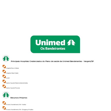
Principais Hospitais Credenciados do Plano de saúde da
Unimed Bandeirantes - Vargem/SP
Hospital Novo Atibaia
Hospital Albert Sabin
HUSF
Santa Casa de Misericórdia de Itatiba
Santa Casa de Piracaia
Recursos Próprios
Pronto Atendimento 24H - Itatiba
Pronto Atendimento 24H - Bragança Paulista