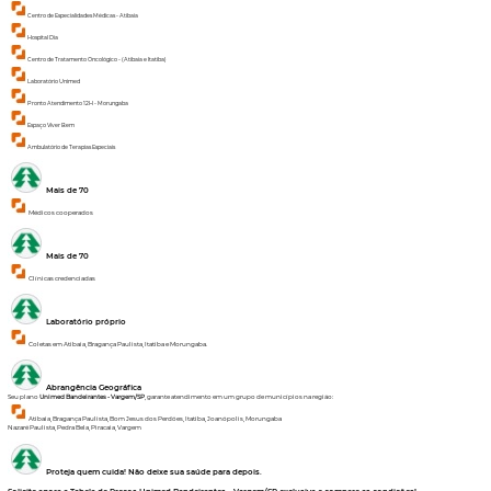
Centro de Especialidades Médicas - Atibaia
Hospital Dia
Centro de Tratamento Oncológico - (Atibaia e Itatiba)
Laboratório Unimed
Pronto Atendimento 12H - Morungaba
Espaço Viver Bem
Ambulatório de Terapias Especiais
Mais de 70
Médicos cooperados
Mais de 70
Clínicas credenciadas
Laboratório próprio
Coletas em Atibaia, Bragança Paulista, Itatiba e Morungaba.
Abrangência Geográfica
Seu plano
Unimed Bandeirantes - Vargem/SP
, garante atendimento em um grupo de municípios na região:
Atibaia, Bragança Paulista, Bom Jesus dos Perdões, Itatiba, Joanópolis, Morungaba
Nazaré Paulista, Pedra Bela, Piracaia, Vargem
Proteja quem cuida!
Não deixe sua saúde para depois.