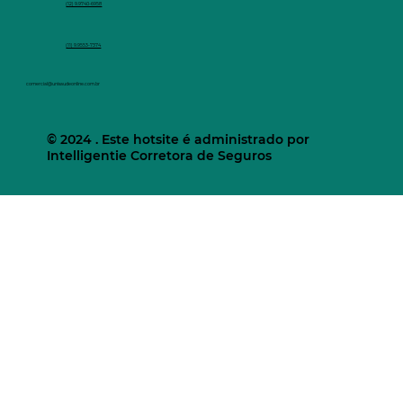
(12) 9.9740-6958
(11) 9.9553-7374
comercial@unisaudeonline.com.br
© 2024 . Este hotsite é administrado por
Intelligentie Corretora de Seguros