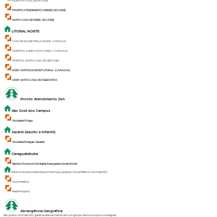
HOSPITAL POLICLIN JACAREÍ
PRONTO ATENDIMENTO UNIMED (JACAREÍ)
SANTA CASA DE MISER. (JACAREÍ)
LITORAL NORTE
CASA DE SAUDE STELLA MARIS – CARAGUA
HOSPITAL CLINICA SÃO CAMILO – CARAGUA
HOSPITAL SANTA CASA DE UBATUBA
HOSP. SANTOS DUMONT LITORAL (CARAGUA)
HOSP. SANTA CASA SÃO SEBASTIÃO
Pronto Atendimento 24h
São José dos Campos
Unidade Vilaça
Jacareí (Adulto e Infantil)
Unidade Estação Jacareí
Caraguatatuba
Santos Dumont Unidade Avançada Litoral Norte
Para consultar a rede disponível hoje, acesse o Guia Médico Unimed SJC
Guia médico
Rede Própria
Abrangência Geográfica
Seu plano Unimed SJC garante atendimento em um grupo de municípios na região: