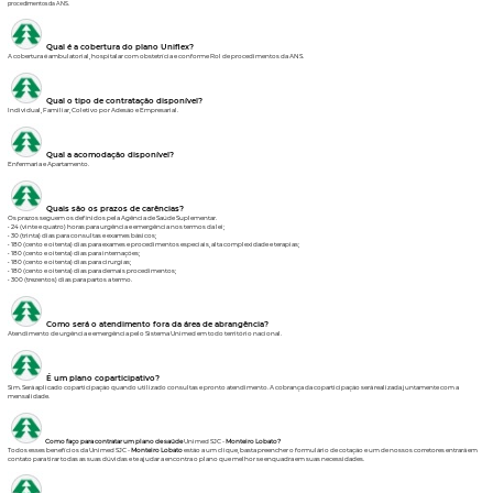
procedimentos da ANS.
Qual é a cobertura do plano Uniflex?
A cobertura é ambulatorial, hospitalar com obstetrícia e conforme Rol de procedimentos da ANS.
Qual o tipo de contratação disponível?
Individual, Familiar, Coletivo por Adesão e Empresarial.
Qual a acomodação disponível?
Enfermaria e Apartamento.
Quais são os prazos de carências?
Os prazos seguem os definidos pela Agência de Saúde Suplementar.
• 24 (vinte e quatro) horas para urgência e emergência nos termos da lei;
• 30 (trinta) dias para consultas e exames básicos;
• 180 (cento e oitenta) dias para exames e procedimentos especiais, alta complexidade e terapias;
• 180 (cento e oitenta) dias para internações;
• 180 (cento e oitenta) dias para cirurgias;
• 180 (cento e oitenta) dias para demais procedimentos;
• 300 (trezentos) dias para partos a termo.
Como será o atendimento fora da área de abrangência?
Atendimento de urgência e emergência pelo Sistema Unimed em todo território nacional.
É um plano coparticipativo?
Sim. Será aplicado coparticipação quando utilizado consultas e pronto atendimento. A cobrança da coparticipação será realizada juntamente com a
mensalidade.
Como faço para contratar um plano de saúde
Unimed SJC -
Monteiro Lobato?
Todos esses benefícios da Unimed SJC -
Monteiro Lobato
estão a um clique,
basta preencher o formulário de cotação
e um de nossos corretores entrará em
contato para tirar todas as suas dúvidas e te ajudar a encontra o plano que melhor se enquadra em suas necessidades.