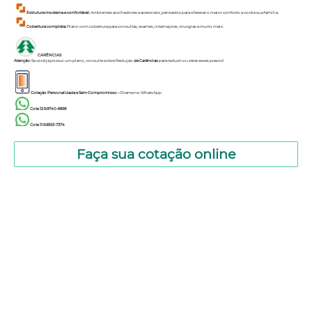
Estrutura moderna e confortável:
Ambientes acolhedores e acessíveis, pensados para oferecer o maior conforto a você e sua família.
Cobertura completa:
Plano com cobertura para consultas, exames, internações, cirurgias e muito mais.
CARÊNCIAS
Atenção:
Se você já possui um plano, consulte sobre Redução
de Carências
para reduzir ou zerar esses prazos!
Cotação Personalizada e Sem Compromisso -
Chame no
WhatsApp
Cote 12 9.9740-6958
Cote 11 9.9553-7374
Faça sua cotação online