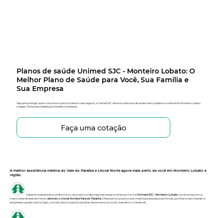
Planos de saúde Unimed SJC - Monteiro Lobato: O
Melhor Plano de Saúde para Você, Sua Família e
Sua Empresa
Seja para proteger quem você ama ou para fortalecer o seu negócio, a Unimed SJC oferece a estrutura de saúde mais completa e confiável em Monteiro Lobato
e região. Planos sob medida para famílias e empresas.
Faça uma cotação
A melhor assistência médica do Vale do Paraíba e Litoral Norte agora mais perto de você em Monteiro Lobato e
região.
Garantir a saúde da sua família ou dos seus colaboradores exige confiança. Com a
Unimed SJC - Monteiro Lobato
, você conta com a
maior rede de atendimento
de todo o Litoral Norte e Vale do Paraíba
. Oferecemos planos sob medida para pessoas físicas, profissionais liberais e
empresas (a partir de 2 vidas), unindo tecnologia hospitalar de ponta a um custo-benefício imbatível.