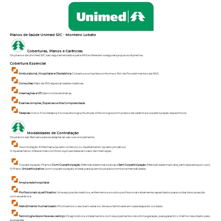
Planos de Saúde Unimed SJC - Monteiro Lobato
Coberturas, Planos e Carências
Os planos da Unimed SJC são regulamentados pela ANS e oferecem a segurança que você precisa.
Cobertura Essencial
Ambulatorial, Hospitalar e Obstetrícia:
Cobertura completa conforme o Rol de Procedimentos da ANS.
Consultas:
Mais de 100 especialidades médicas.
Internações e UTI:
Sem limite de diárias.
Exames simples, Especiais e Alta Complexidade
Terapias:
Inclui Fisioterapia, Fonoaudiologia, Nutrição e Psicologia (com prazos de carência e coparticipação específicos).
Modalidades de Contratação
Os planos são flexíveis para se adaptar ao seu uso e orçamento.
Acomodação: Enfermaria (quarto coletivo) ou Apartamento (quarto privativo).
O Apartamento oferece mais conforto e privacidade em caso de internação.
Coparticipação: Planos
Com Coparticipação
(Mensalidade mais baixa) e
Sem Coparticipação
(Mensalidade mais alta, sem taxa extra por uso).
O Plano
Uniparticipativo
(com coparticipação) é ideal para quem busca economia na mensalidade.
Ampla rede hospitalar
Profissionais qualificados:
Uma equipe de médicos, enfermeiros e outros profissionais altamente capacitados para cuidar da sua saúde
com excelência.
Atendimento humanizado:
Priorizamos o seu bem-estar e o de seus familiares em cada etapa do cuidado.
Tecnologia de ponta a seu serviço:
Diagnósticos e tratamentos com equipamentos de última geração, para garantir o melhor resultado para
sua saúde.