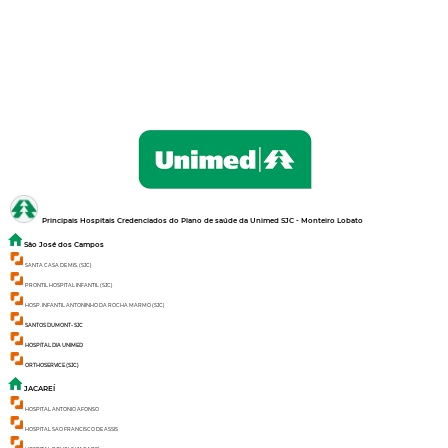
Principais Hospitais Credenciados do Plano de saúde da
Unimed SJC - Monteiro Lobato
São José dos Campos
SANTA CASA DE MIS. (SJC)
PRONTIL HOSPITAL INFANTIL (SJC)
HOSP. INFANTIL ANTONINHO DA ROCHA MARMO (SJC)
SANTOS DUMONT- SJC
HOSPITAL DIA UNIMED
ORTHOSERVICE (SJC)
JACAREÍ
HOSPITAL ANTONIO AFONSO
HOSPITAL SAO FRANCISCO DE ASSIS