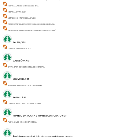
HOSPITAL UNIMED UNIDADE ANCHIETA
HOSPITAL SANTA ELISA
NOTRE DAME INTERMÉDICA SAUDE
PRONTO ATENDIMENTO ADULTO 24 HORAS UNIMED JUNDIAÍ
PRONTO ATENDIMENTO INFANTIL 24 HORAS UNIMED JUNDIAÍ
SALTO / ITU
HOSPITAL UNIMED SALTO ITU
CABREÚVA / SP
SANTA CASA DE MISERICÓRDIA DE CABREUVA
LOUVEIRA / SP
IRMANDADE DA SANTA CASA DE LOUVEIRA
JARINU / SP
HOSPITAL ISRAELITA ST. JAMES DE JARINU
FRANCO DA ROCHA E FRANCISCO MORATO / SP
PLENA SAÚDE - FRANCO DA ROCHA
Proteja quem cuida!
Não deixe sua saúde para depois.