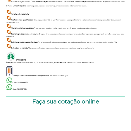
Coparticipação: Planos
Com Coparticipação
(Mensalidade mais baixa) e
Sem Coparticipação
(Mensalidade mais alta, sem taxa extra por uso).
O Plano
Uniparticipativo
(com coparticipação) é ideal para quem busca economia na mensalidade.
Ampla rede hospitalar
Profissionais qualificados:
Uma equipe de médicos, enfermeiros e outros profissionais altamente capacitados para cuidar da sua saúde
com excelência.
Atendimento humanizado:
Priorizamos o seu bem-estar e o de seus familiares em cada etapa do cuidado.
Tecnologia de ponta a seu serviço:
Diagnósticos e tratamentos com equipamentos de última geração, para garantir o melhor resultado para
sua saúde.
Estrutura moderna e confortável:
Ambientes acolhedores e acessíveis, pensados para oferecer o maior conforto a você e sua família.
Cobertura completa:
Plano com cobertura para consultas, exames, internações, cirurgias e muito mais.
CARÊNCIAS
Atenção:
Se você já possui um plano, consulte sobre Redução
de Carências
para reduzir ou zerar esses prazos!
Cotação Personalizada e Sem Compromisso -
Chame no
WhatsApp
Cote 12 9.9740-6958
Cote 11 9.9553-7374
Faça sua cotação online