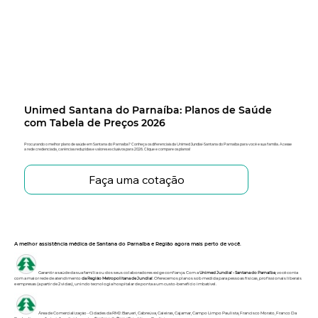
Unimed Santana do Parnaíba: Planos de Saúde
com Tabela de Preços 2026
Procurando o melhor plano de saúde em Santana do Parnaíba? Conheça os diferenciais da Unimed Jundiaí-Santana do Parnaíba para você e sua família. Acesse
a rede credenciada, carências reduzidas e valores exclusivos para 2026. Clique e compare os planos!
Faça uma cotação
A melhor assistência médica de Santana do Parnaíba e Região agora mais perto de você.
Garantir a saúde da sua família ou dos seus colaboradores exige confiança. Com a
Unimed
Jundiaí - Santana do Parnaíba
, você conta
com a maior rede de atendimento
da Região Metropolitana de Jundiaí
. Oferecemos planos sob medida para pessoas físicas, profissionais liberais
e empresas (a partir de 2 vidas), unindo tecnologia hospitalar de ponta a um custo-benefício imbatível.
Área de Comercialização - Cidades da RMJ: Barueri, Cabreúva, Caieiras, Cajamar, Campo Limpo Paulista, Francisco Morato, Franco Da