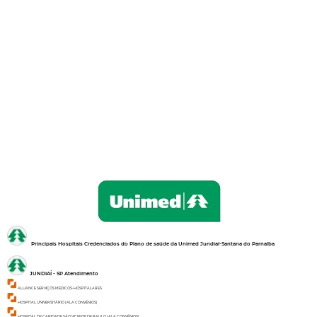
Principais Hospitais Credenciados do Plano de saúde da
Unimed Jundiaí-Santana do Parnaíba
JUNDIAÍ - SP Atendimento
ALLIANCE SERVIÇOS MÉDICOS-HOSPITALARES
HOSPITAL UNIVERSITÁRIO (ALA CONVÊNIOS)
HOSPITAL DE CARIDADE SÃO VICENTE DE PAULO (ALA CONVÊNIOS)