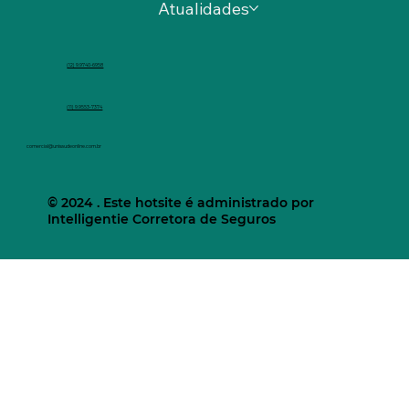
Atualidades
(12) 9.9740-6958
(11) 9.9553-7374
comercial@unisaudeonline.com.br
© 2024 . Este hotsite é administrado por
Intelligentie Corretora de Seguros