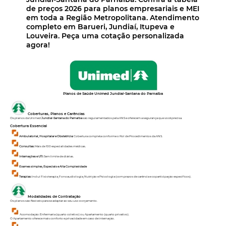
de preços 2026 para planos empresariais e MEI
em toda a Região Metropolitana. Atendimento
completo em Barueri, Jundiaí, Itupeva e
Louveira. Peça uma cotação personalizada
agora!
Planos de Saúde Unimed Jundiaí-Santana do Parnaíba
Coberturas, Planos e Carências
Os planos da Unimed
Jundiaí-Santana do Parnaíba
são regulamentados pela ANS e oferecem a segurança que você precisa.
Cobertura Essencial
Ambulatorial, Hospitalar e Obstetrícia:
Cobertura completa conforme o Rol de Procedimentos da ANS.
Consultas:
Mais de 100 especialidades médicas.
Internações e UTI:
Sem limite de diárias.
Exames simples, Especiais e Alta Complexidade
Terapias:
Inclui Fisioterapia, Fonoaudiologia, Nutrição e Psicologia (com prazos de carência e coparticipação específicos).
Modalidades de Contratação
Os planos são flexíveis para se adaptar ao seu uso e orçamento.
Acomodação: Enfermaria (quarto coletivo) ou Apartamento (quarto privativo).
O Apartamento oferece mais conforto e privacidade em caso de internação.