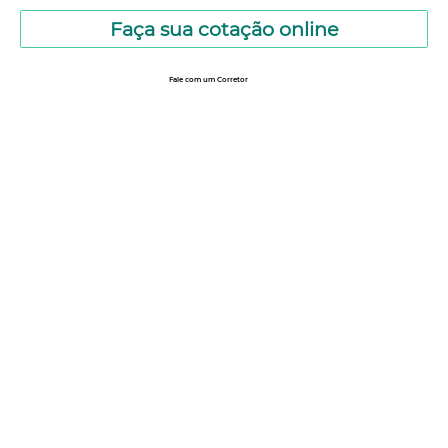
Faça sua cotação online
Fale com um Corretor
12 99740-6958