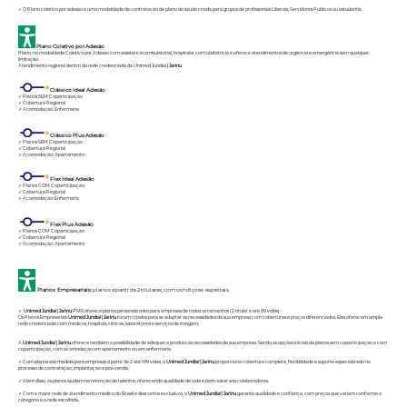
✓ O Plano coletivo por adesão é uma modalidade de contratação de plano de saúde criada para grupos de profissionais Liberais, Servidores Públicos ou estudantis.
Plano Coletivo por Adesão
Plano na modalidade Coletivo por Adesão com assistência ambulatorial, hospitalar com obstetrícia e oferece atendimentos de urgência e emergência sem qualquer
limitação.
Atendimento regional dentro da rede credenciada da Unimed Jundiaí
| Jarinu
Clássico Ideal Adesão
✓ Planos SEM Coparticipação
✓ Cobertura Regional
✓ Acomodação: Enfermaria
Clássico Plus Adesão
✓ Planos SEM Coparticipação
✓ Cobertura Regional
✓ Acomodação: Apartamento
Flex Ideal Adesão
✓ Planos COM Coparticipação
✓ Cobertura Regional
✓ Acomodação: Enfermaria
Flex Plus Adesão
✓ Planos COM Coparticipação
✓ Cobertura Regional
✓ Acomodação: Apartamento
Planos Empresariais:
planos a partir de 2 titulares, com condições especiais.
✓
Unimed Jundiaí
| Jarinu
PME oferece planos personalizados para empresas de todos os tamanhos (2 titular e até 99 vidas).
Os Planos Empresariais
Unimed Jundiaí
| Jarinu
foram criados para se adaptar às necessidades da sua empresa com coberturas e preços diferenciados. Eles oferecem ampla
rede credenciada com médicos, hospitais, clínicas, laboratórios e serviços de imagem.
A
Unimed Jundiaí
| Jarinu
oferece também a possibilidade de adequar o produto às necessidades de sua empresa. Sendo as opções iniciais de planos sem coparticipação e com
coparticipação, com acomodação em apartamento ou em enfermaria.
✓ Com planos sob medida para empresas a partir de 2 até 199 vidas, a
Unimed Jundiaí
| Jarinu
proporciona cobertura completa, flexibilidade e suporte especializado no
processo de contratação, implantação e pós-venda.
✓ Além disso, os planos ajudam na retenção de talentos, oferecendo qualidade de vida e bem-estar aos colaboradores.
✓ Com a maior rede de atendimento médico do Brasil e descontos exclusivos, a
Unimed Jundiaí
| Jarinu
garante qualidade e confiança, com preços que variam conforme a
categoria e a rede escolhida.