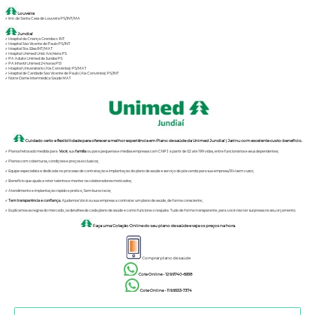
Louveira
✓ Irm. de Santa Casa de Louveira PS/INT/MA
Jundiaí
✓ Hospital da Criança Grendacc INT
✓ Hospital São Vicente de Paulo PS/INT
✓ Hospital Sta. Elisa INT/MAT
✓ Hospital Unimed Unid. Anchieta PS
✓ PA Adulto Unimed de Jundiaí PS
✓ PA Infantil Unimed 24 horas PS1
✓ Hospital Universitário (Ala Convênios) PS/MAT
✓ Hospital de Caridade São Vicente de Paulo (Ala Convênios) PS/INT
✓ Notre Dame Intermédica Saúde MAT
Cuidado certo e flexibilidade para oferecer a melhor experiência em Plano de saúde da Unimed Jundiaí | Jarinu com excelente custo-benefício.
✓ Planos feitos sob medida para
Você
, sua
família
ou para pequenas e médias empresas com CNPJ a partir de 02 até 199 vidas, entre funcionários e seus dependentes;
✓ Planos com coberturas, condições e preços exclusivos;
✓ Equipe especialista e dedicada no processo de contratação e implantação do plano de saúde e serviço de pós venda para sua empresa/RH sem custo;
✓ Benefício que ajuda a reter talentos e manter os colaboradores motivados;
✓ Atendimento e implantação rápido e prático, Sem burocracia;
✓
Tem transparência e confiança.
Ajudamos Você ou sua empresa a contratar um plano de saúde, de forma consciente.;
✓ Explicamos as regras do mercado, os detalhes de cada plano de saúde e como funciona o reajuste. Tudo de forma transparente, para você não ter surpresas no seu orçamento.
Faça uma Cotação Online do seu plano de saúde e veja os preços na hora.
Comprar plano de saúde
Cote Online - 12 9.9740-6958
Cote Online - 11 9.9553-7374