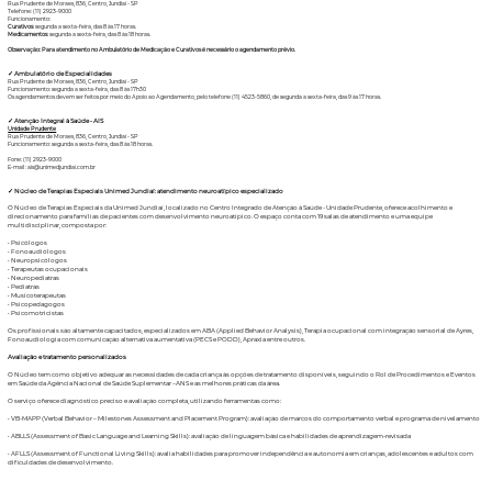
Rua Prudente de Moraes, 836, Centro, Jundiaí - SP
Telefone: (11) 2923-9000
Funcionamento:
Curativos
: segunda a sexta-feira, das 8 às 17 horas.
Medicamentos
: segunda a sexta-feira, das 8 às 18 horas.
Observação: Para atendimento no Ambulatório de Medicação e Curativos é necessário o agendamento prévio.
✓ Ambulatório de Especialidades
Rua Prudente de Moraes, 836, Centro, Jundiaí - SP
Funcionamento: segunda a sexta-feira, das 8 às 17h30
Os agendamentos devem ser feitos por meio do Apoio ao Agendamento, pelo telefone (11) 4523-5860, de segunda a sexta-feira, das 9 às 17 horas.
✓ Atenção Integral à Saúde - AIS
Unidade Prudente
Rua Prudente de Moraes, 836, Centro, Jundiaí - SP
Funcionamento: segunda a sexta-feira, das 8 às 18 horas.
Fone: (11) 2923-9000
E-mail : ais@unimedjundiai.com.br
✓ Núcleo de Terapias Especiais Unimed Jundiaí: atendimento neuroatípico especializado
O Núcleo de Terapias Especiais da Unimed Jundiaí, localizado no Centro Integrado de Atenção à Saúde - Unidade Prudente, oferece acolhimento e
direcionamento para famílias de pacientes com desenvolvimento neuroatípico. O espaço conta com 19 salas de atendimento e uma equipe
multidisciplinar, composta por:
• Psicólogos
• Fonoaudiólogos
• Neuropsicólogos
• Terapeutas ocupacionais
• Neuropediatras
• Pediatras
• Musicoterapeutas
• Psicopedagogos
• Psicomotricistas
Os profissionais são altamente capacitados, especializados em ABA (Applied Behavior Analysis), Terapia ocupacional com integração sensorial de Ayres,
Fonoaudiologia com comunicação alternativa aumentativa (PECS e PODD), Apraxia entre outros.
Avaliação e tratamento personalizados
O Núcleo tem como objetivo adequar as necessidades de cada criança às opções de tratamento disponíveis, seguindo o Rol de Procedimentos e Eventos
em Saúde da Agência Nacional de Saúde Suplementar –ANS e as melhores práticas da área.
O serviço oferece diagnóstico preciso e avaliação completa, utilizando ferramentas como:
• VB-MAPP (Verbal Behavior – Milestones Assessment and Placement Program): avaliação de marcos do comportamento verbal e programa de nivelamento
• ABLLS (Assessment of Basic Language and Learning Skills): avaliação de linguagem básica e habilidades de aprendizagem-revisada
• AFLLS (Assessment of Functional Living Skills): avalia habilidades para promover independência e autonomia em crianças, adolescentes e adultos com
dificuldades de desenvolvimento.