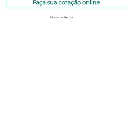
Faça sua cotação online
Fale com um Corretor
12 99740-6958