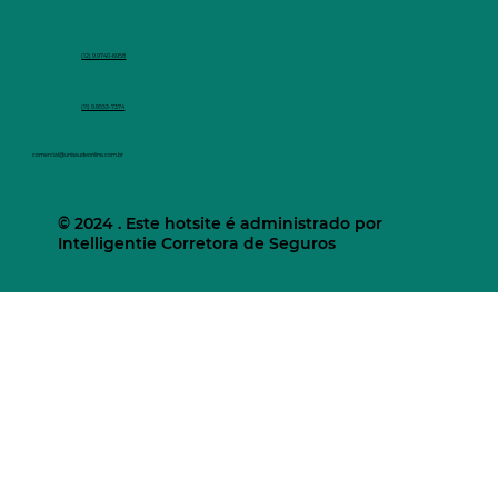
(12) 9.9740-6958
(11) 9.9553-7374
comercial@unisaudeonline.com.br
© 2024 . Este hotsite é administrado por
Intelligentie Corretora de Seguros