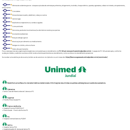
Vítimas de acidentes graves - ataques e picadas de animais peçonhentos, afogamento, incêndio, choque elétrico, quedas, agressões, colisão no trânsito, atropelamento,
entre outros
Convulsões
Dores intensas no peito, abdômen, cabeça e outros
Hemorragia
Insuficiência respiratória ou cardíaca agudas
Corte profundo
Derrames, perda de movimentos e/ou dormência nos braços e pernas
Inconsciência/desmaio
Reação alérgica grave
Intoxicação por alimento ou medicamento
Sangue no vômito, urina ou fezes
Febre alta permanente
Para casos que não são urgências/emergências você pode buscar atendimento via
PA Virtual
:
www.pavirtualunimedjundiai.com.br
. A equipe do PA Virtual está apta, conforme
avaliação médica, a solicitar exames e emitir os documentos pertinentes ao atendimento, como acontece no atendimento presencial.
Se receber uma solicitação de exame, lembre-se de autorizar via Aplicativo ou em nosso site:
https://liberacaoguiasweb.unimedjundiai.com.br/autorizador/
Rede Exclusiva Resumo da rede médica credenciada. Informações resumidas e sujeitas a alterações por parte da operadora.
Cabreúva
✓ Santa Casa de Misericórdia de Cabreúva PS
Cajamar
✓ Polvilho Plena Saúde PS
Franco da Rocha
✓ Hospital Previna PS/INT/MAT
✓ Plena Saúde - Franco da Rocha PS
Itu
✓ Hospital Unimed Salto Itu PS/INT
Jarinu
✓ Hospital. Jarinu PS2
✓ Hospital Israelita St. James de Jarinu PS