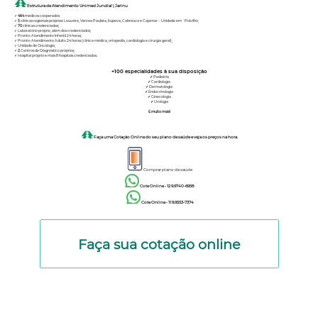
Estrutura de Atendimento Unimed Jundiaí | Jarinu
✓
464
médicos cooperados
✓
5
clínicas regionais próprias: Louveira, Várzea Paulista, Itupeva, Cabreúva e Cajamar - Unidade em `Polvilho;
✓
70
clínicas credenciadas;
✓ Laboratório próprio, além dos credenciados;
✓ Pronto-Atendimento Infantil 24 horas;
✓ Pronto-Atendimento Adulto 24 horas (clínica médica, ortopedia, cardiologia e cirurgia geral);
✓ Unidade de Oncologia;
✓
2
Centros de Diagnóstico próprios;
✓ Hospital próprio e mais 8 hospitais credenciados.
+100
especialidades à sua disposição
✓
Pediatria
✓
Cardiologia
✓
Dermatologia
✓
Endocrinologia
✓
Ginecologia
✓
Urologia
E muito mais!
Faça uma Cotação Online do seu plano de saúde e veja os preços na hora.
Comprar plano de saúde
Cote Online - 12 9.9740-6958
Cote Online - 11 9.9553-7374
Faça sua cotação online