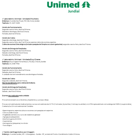
✓ Laboratório Unimed - Unidade Vila Arens
Endereço:
Avenida São Paulo, 153, Vila Arens, Jundiaí
Telefone:
(11) 4527-3299
Horário de Funcionamento:
Segunda a sexta-feira, das 6 às 16 horas.
Sábados e domingos, das 6 às 12 horas.
Feriados, das 6 às 10 horas.
Horário de Coleta:
Segunda a domingo, das 6 às 11 horas.
Segunda a sexta-feira, das 11 às 15 horas: apenas coleta de exames urgentes.
Coleta de exames Ginecológicos (inclusive pesquisa de Streptococcus em gestantes):
segunda a sexta-feira, das 6 às 11 horas.
Horário de Entrega de Resultados:
Segunda a sexta-feira, das 10 às 16 horas.
Sábado e domingo, das 9 às 12 horas.
Feriados, das 8 às 10 horas
✓ Laboratório Unimed - Unidade Eloy Chaves
Endereço:
Rua Angelo Pernambuco, 110, Eloy Chaves, Jundiaí
Telefone:
(11) 2108-7760
Horário de Funcionamento:
Segunda a sexta-feira, das 6 às 15 horas.
Sábados, das 6 às 12 horas.
A unidade não tem atendimento aos domingos e feriados.
Horário de Coleta:
Segunda a sábado, das 6 às 11 horas.
Não há atendimento
para coletas domiciliares.
Horário de Entrega de Resultados:
Segunda a sexta-feira, das 10 às 15 horas.
Sábado , das 10 às 12 horas.
Exames
não realizados
nesta unidade:
Provas funcionais:Curva Glicêmica, Insulinêmica, Lactose e Xilose
Provas com estímulos de medicamentos: curvas com estimulo de ACTH (Cortrosina, Synacthen, Cortrosyn ou similar) e LH FSH após estímulo com análogo de GNRH (Leuprorrelina),
Costisol e/ou GH com estimulo de Clonidina
• Espermograma, espermocultura e exames com pesquisa em esperma
• Cloro ou sódio no suor
• Fragilidade osmótica ou curva de resistência globular
• Agregação plaquetária
• Interferon gama (IGAMA)
• Gasometrias
• Hemograma (plaquetas) no citrato
• Toxicológico
✓ Centro de Diagnóstico por Imagem
Endereço:
Avenida Jundiaí, 419 - Anhangabaú - Jundiaí – SP, ao lado do Pronto-Atendimento Adulto 24 horas.