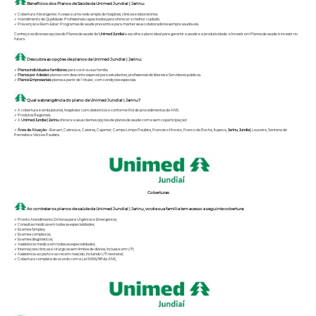
Benefícios dos Planos de Saúde da Unimed Jundiaí | Jarinu:
✓ Cobertura Abrangente: Acesso a uma rede ampla de hospitais, clínicas e laboratórios.
✓ Atendimento de Qualidade: Profissionais capacitados para oferecer o melhor cuidado.
✓ Prevenção e Bem-Estar: Programas de saúde preventiva para manter seus colaboradores sempre saudáveis.
Conheça as diversas opções de Planos de saúde da
Unimed Jundiaí
e escolha o plano ideal para garantir a saúde e a produtividade. e Investir em Planos de saúde é investir no
futuro.
Descubra as opções de planos da Unimed Jundiaí | Jarinu:
✓
Planos Individuais e familiares:
para você ou sua família
✓
Planos por Adesão:
planos com desconto especial para estudantes, profissionais de liberais e Servidores públicos.
✓
Planos Empresariais:
planos a partir de 1 titular, com condições especiais.
Qual a abrangência do plano da Unimed Jundiaí | Jarinu?
✓ A cobertura é ambulatorial, hospitalar com obstetrícia e conforme Rol de procedimentos da ANS.
✓ Produtos Regionais.
✓ A
Unimed Jundiaí
| Jarinu
oferece a seus clientes opções de planos de saúde com e sem coparticipação!
✓
Área de Atuação
: : Barueri, Cabreúva, Caieiras, Cajamar, Campo Limpo Paulista, Francisco Morato, Franco da Rocha, Itupeva,
Jarinu
,
Jundiaí,
Louveira, Santana de
Parnaíba e Várzea Paulista
Coberturas
Ao contratar os planos de saúde da Unimed Jundiaí | Jarinu, você e sua família tem acesso a seguinte cobertura:
✓ Pronto Atendimento 24 horas para Urgência e Emergência;
✓ Consultas médicas em todas as especialidades;
✓ Exames Simples;
✓ Exames complexos;
✓ Exames diagnósticos;
✓ Assistência médica em todas as especialidades;
✓ Internações clínicas e cirúrgicas sem limites de diárias, inclusive em UTI;
✓ Assistência ao parto e ao recém-nascido, incluindo UTI neonatal;
✓ Cobertura completa de acordo com a Lei 9.656/98 da ANS;