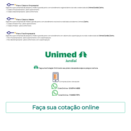
Plano Clássico Empresarial
Específico para empresas de pequeno, médio e grande porte com atendimento regional dentro da rede credenciada da
Unimed Jundiaí | Jarinu.
✓ Clássico Plus Empresarial – plano apartamento
✓ Clássico Ideal Empresarial – plano enfermaria
Plano Clássico Master
Específico para empresas de médio e grande porte com atendimento nacional na rede básica do sistema Unimed
| Jarinu
.
✓ Clássico Master Plus – plano apartamento
✓ Clássico Master – plano enfermaria
Plano Flex Empresarial
Específico para empresas de pequeno, médio e grande porte com atendimento em sistema de coparticipação na rede credenciada da
Unimed Jundiaí | Jarinu.
✓ Flex Plus Empresarial – plano apartamento com coparticipação
✓ Flex Ideal Empresarial – plano enfermaria com coparticipação
Faça uma Cotação Online do seu plano de saúde e veja os preços na hora.
Comprar plano de saúde
Cote Online - 12 9.9740-6958
Cote Online - 11 9.9553-7374
Faça sua cotação online