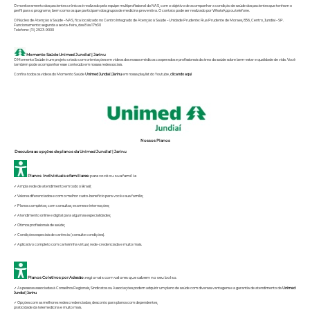
O monitoramento dos pacientes crônicos é realizado pela equipe multiprofissional do NAS, com o objetivo de acompanhar a condição de saúde dos pacientes que tenham o
perfil para o programa, bem como os que participam dos grupos de medicina preventiva. O contato pode ser realizado por WhatsApp ou telefone.
O Núcleo de Atenção à Saúde – NAS, fica localizado no Centro Integrado de Atenção à Saúde – Unidade Prudente: Rua Prudente de Moraes, 836, Centro, Jundiaí – SP.
Funcionamento: segunda a sexta-feira, das 8 às 17h30
Telefone: (11) 2923-9000
Momento Saúde Unimed Jundiaí | Jarinu
O Momento Saúde é um projeto criado com orientações em vídeos dos nossos médicos cooperados e profissionais da área da saúde sobre bem-estar e qualidade de vida. Você
também pode acompanhar esse conteúdo em nossas redes sociais.
Confira todos os vídeos do Momento Saúde
Unimed Jundiaí | Jarinu
em nossa playlist do Youtube,
clicando aqui
Nossos Planos
Descubra as opções de planos da Unimed Jundiaí | Jarinu
Planos Individuais e familiares:
para você ou sua família
✓ Ampla rede de atendimento em todo o Brasil;
✓ Valores diferenciados e com o melhor custo-benefício para você e sua família;
✓ Planos completos, com consultas, exames e internações;
✓ Atendimento online e digital para algumas especialidades;
✓ Ótimos profissionais de saúde;
✓ Condições especiais de carência (consulte condições).
✓ Aplicativo completo com carteirinha virtual, rede-credenciada e muito mais.
Planos Coletivos por Adesão:
regionais com valores que cabem no seu bolso.
✓ As pessoas associadas à Conselhos Regionais, Sindicatos ou Associações podem adquirir um plano de saúde com diversas vantagens e a garantia de atendimento da
Unimed
Jundiaí | Jarinu
✓ Opções com as melhores redes credenciadas, desconto para planos com dependentes,
praticidade da telemedicina e muito mais.