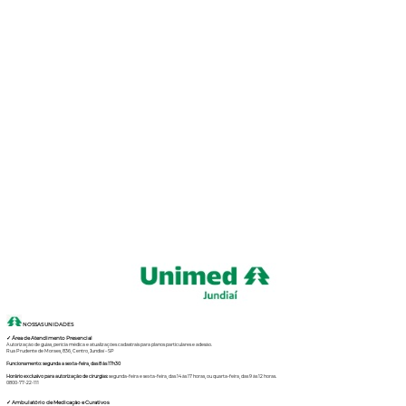
NOSSAS UNIDADES
✓ Área de Atendimento Presencial
Autorização de guias, perícia médica e atualizações cadastrais para planos particulares e adesão.
Rua Prudente de Moraes, 836, Centro, Jundiaí – SP
Funcionamento: segunda a sexta-feira, das 8 às 17h30
Horário exclusivo para autorização de cirurgias:
segunda-feira e sexta-feira, das 14 às 17 horas, ou quarta-feira, das 9 às 12 horas.
0800-77-22-111
✓ Ambulatório de Medicação e Curativos