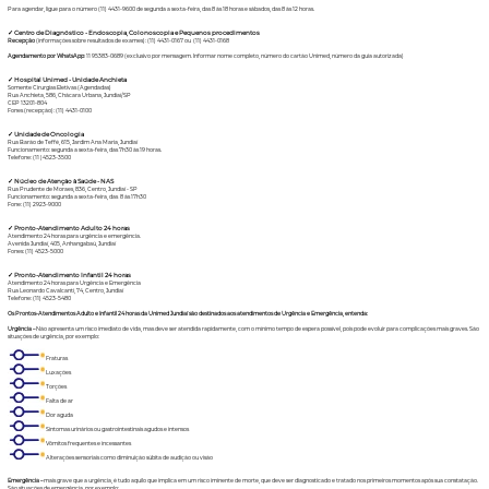
Para agendar, ligue para o número (11) 4431-9600 de segunda a sexta-feira, das 8 às 18 horas e sábados, das 8 às 12 horas.
✓ Centro de Diagnóstico - Endoscopia, Colonoscopia e Pequenos procedimentos
Recepção
(informações sobre resultados de exames): (11) 4431-0167 ou (11) 4431-0168
Agendamento por WhatsApp
: 11 95383-0689 (exclusivo por mensagem. Informar nome completo, número do cartão Unimed, número da guia autorizada)
✓ Hospital Unimed - Unidade Anchieta
Somente Cirurgias Eletivas (Agendadas)
Rua Anchieta, 586, Chácara Urbana, Jundiaí/SP
CEP 13201-804
Fones (recepção): (11) 4431-0100
✓ Unidade de Oncologia
Rua Barão de Teffé, 615, Jardim Ana Maria, Jundiaí
Funcionamento: segunda a sexta-feira, das 7h30 às 19 horas.
Telefone: (11 )4523-3500
✓ Núcleo de Atenção à Saúde - NAS
Rua Prudente de Moraes, 836, Centro, Jundiaí - SP
Funcionamento: segunda a sexta-feira, das 8 às 17h30
Fone: (11) 2923-9000
✓ Pronto-Atendimento Adulto 24 horas
Atendimento 24 horas para urgência e emergência.
Avenida Jundiaí, 405, Anhangabaú, Jundiaí
Fones: (11) 4523-5000
✓ Pronto-Atendimento Infantil 24 horas
Atendimento 24 horas para Urgência e Emergência
Rua Leonardo Cavalcanti, 74, Centro, Jundiaí
Telefone: (11) 4523-5480
Os Prontos-Atendimentos Adulto e Infantil 24 horas da Unimed Jundiaí são destinados aos atendimentos de Urgência e Emergência, entenda:
Urgência –
Não apresenta um risco imediato de vida, mas deve ser atendida rapidamente, com o mínimo tempo de espera possível, pois pode evoluir para complicações mais graves. São
situações de urgência, por exemplo:
Fraturas
Luxações
Torções
Falta de ar
Dor aguda
Sintomas urinários ou gastrointestinais agudos e intensos
Vômitos frequentes e incessantes
Alterações sensoriais como diminuição súbita de audição ou visão
Emergência –
mais grave que a urgência, é tudo aquilo que implica em um risco iminente de morte, que deve ser diagnosticado e tratado nos primeiros momentos após sua constatação.
São situações de emergência, por exemplo: