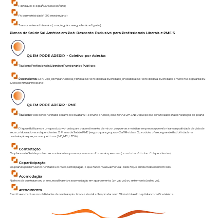
Fonoaudiologia¹ (30 sessões/ano)
Psicomotricidade¹ (30 sessões/ano)
Transplantes adicionais (coração, pâncreas, pulmão e fígado).
Planos de Saúde Sul América em
Poá
: Desconto Exclusivo para Profissionais Liberais e PME'S
QUEM PODE ADERIR - Coletivo por Adesão:
Titulares:
Profissionais Liberais e Funcionários Públicos
Dependentes
: Cônjuge, companheiro(a), filho(a) solteiro de qualquer idade, enteado(a) solteiro de qualquer idade e menor sob guarda ou
tutela do titular no plano.
QUEM PODE ADERIR - PME
Titulares:
Pode ser contratado para você e sua família e funcionários, caso tenha um CNPJ que possa ser utilizado na contratação do plano
Disponibilizamos um produto voltado para o atendimento de micro, pequenas e médias empresas que valorizam a qualidade de vida de
seus colaboradores e dependentes: O Plano de Saúde PME (seguro para grupos – 2 a 199 vidas). O produto oferece grande flexibilidade na
contratação e preços competitivos.(ME, MEI, LTDA)
Contratação
Os planos de Saúde podem ser contratados por empresas com 2 ou mais pessoas. (no mínimo 1 titular + 1 dependentes)
Coparticipação
Os planos podem ser contratados com coparticipação, o que faz com a sua mensalidade fique ainda mais econômicos.
Acomodação
Na hora de contratar seu plano, escolha entre acomodação em apartamento (privativo) ou enfermaria (coletivo).
Atendimento
Escolha entre duas modalidades de contratação: Ambulatorial e Hospitalar com Obstetrícia e Hospitalar com Obstetrícia.