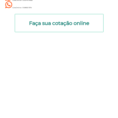
Cote Online - 12 9.9740-6958
Cote Online - 11 9.9553-7374
Faça sua cotação online