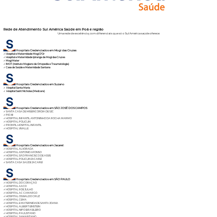
Rede de Atendimento Sul América Saúde em Poá e região
Uma rede de excelência, com diferenciais que só o SulAmérica saúde oferece:
Hospitais Credenciados em
Mogi das Cruzes
✓
Hospital e Maternidade Mogi D'Or
✓
Hospital e Maternidade Ipiranga de Mogi das Cruzes
✓
Mogi Mater
✓
IMOT (Instituto Mogiano de Ortopedia e Traumatologia)
✓
Casa de Saúde e Maternidade Santana
Hospitais Credenciados em
Suzano
✓
Hospital Santa Maria
✓
Hospital Saint Nicholas (Medcare)
Hospitais Credenciados em SÃO JOSÉ DOS CAMPOS
✓
SANTA CASA DE MISERICORDIA DE SJC
✓
PIO XII
✓
HOSPITAL INFANTIL ANTONINHO DA ROCHA MARMO
✓
HOSPITAL POLICLIN
✓
PRONTIL HOSPITAL INFANTIL
✓
HOSPITAL VIVALLE
Hospitais Credenciados em Jacareí:
✓
HOSPITAL ALVORADA
✓
HOSPITAL ANTONIO AFONSO
✓
HOSPITAL SÂO FRANCISCO DE ASSIS
✓
HOSPITAL POLICLIN JACAREÍ
✓
SANTA CASA SAÚDE JACAREÍ
Hospitais Credenciados em SÃO PAULO
✓
HOSPITAL DO CORAÇÃO
✓
HOSPITAL AACD
✓
HOSPITAL 9 DE JULHO
✓
HOSPITAL AC CAMARGO
✓
HOSPITAL OSWALDO CRUZ
✓
HOSPITAL CEMA
✓
HOSPITAL E MATERNIDADE SANTA JOANA
✓
HOSPITAL ALBERT EINSTEIN
✓
HOSPITAL NIPO BRASILEIRO
✓
HOSPITAL PAULISTANO
✓
HOSPITAL SAMARITANO