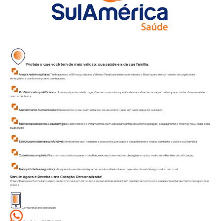
Proteja o que você tem de mais valioso: sua saúde e a da sua família.
Ampla rede hospitalar:
Tenha acesso a 18 hospitais no Vale do Paraíba e dezenas em todo o Brasil para atendimento de urgência e
emergência conforme plano contratado.
Profissionais qualificados:
Uma equipe de médicos, enfermeiros e outros profissionais altamente capacitados para cuidar da sua saúde
com excelência.
Atendimento humanizado:
Priorizamos o seu bem-estar e o de seus familiares em cada etapa do cuidado.
Tecnologia de ponta a seu serviço:
Diagnósticos e tratamentos com equipamentos de última geração, para garantir o melhor resultado para
sua saúde.
Estrutura moderna e confortável:
Ambientes acolhedores e acessíveis, pensados para oferecer o maior conforto a você e sua família.
Cobertura completa:
Plano com cobertura para consultas, exames, internações, cirurgias e muito mais, sem limites de utilização.
Tranquilidade e segurança:
As operadoras de saúde parceiras são referência no mercado de saúde regional e nacional.
Simule Agora e Receba uma Cotação Personalizada!
Preencha nosso formulário de cotação online e um de nossos especialistas entrará em contato em minutos para apresentar as melhores opções e
preços
Comprar plano de saúde