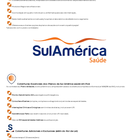
A cobertura é ambulatorial, hospitalar com obstetrícia e conforme Rol de procedimentos da ANS.
Produtos Regionais e Nacionais
Acomodação em quarto individual ou enfermaria para caso de internação,
Rede médica altamente conceituada, hospitais e laboratórios de referência no segmento
Oferece a seus clientes opções de planos de saúde com e sem coparticipação!
*(de acordo com o plano contratado)
Coberturas Essenciais dos Planos da Sul América saúde em
Poá
Ao contratar seu
Plano de Saúde
, você sua família ou empresa têm acesso à cobertura completa conforme a Lei 9.656/98 da ANS, incluindo:
Pronto Atendimento 24h
para Urgência e Emergência.
Consultas e Exames
(simples, complexos e diagnósticos) em todas as especialidades.
Internações Clínicas e Cirúrgicas
sem limites de diárias, inclusive em UTI.
Assistência ao Parto
e ao recém-nascido (incluindo UTI neonatal).
Mais de
100 especialidades médicas
à sua disposição.
Coberturas Adicionais e Exclusivas (além do Rol da Lei):
Escleroterapia¹ (12 sessões/ano)