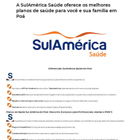
A SulAmérica Saúde oferece os melhores
planos de saúde para você e sua família em
Poá
Diferenciais SulAmérica Saúde em
Poá
A SulAmérica investe em tecnologia e serviços para oferecer a melhor experiência:
Aplicativo
APP Sul América
Saúde na Tela -
Telemedicina:
Agendamentos online e consultas digitais
Assistência 24h:
Serviços de assistência em viagem nacional e, para planos superiores, cobertura e reembolso no exterior.
Benefício Odontológico Adicional:
Opção de contratação do seguro Odonto Mais (Rol Ampliado).
Vacinas:
Benefício exclusivo em planos selecionados (Especial Mais).
Planos de Saúde Sul América em
Poá
: Desconto Exclusivo para Profissionais Liberais e PME'S
A parceria com a Sul América saúde, dá acesso a planos coletivos por adesão com benefícios que vão além da cobertura padrão:
Preços Competitivos:
Condições exclusivas para a categoria profissional.
Cobertura Ampla:
Atendimento nacional ou regional, conforme sua escolha.
Excelência Médica:
Acesso a uma rede credenciada altamente conceituada, incluindo hospitais e laboratórios de referência.