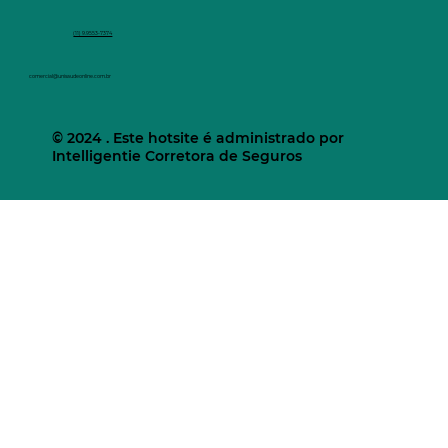
(11) 9.9553-7374
comercial@unisaudeonline.com.br
© 2024 . Este hotsite é administrado por
Intelligentie Corretora de Seguros