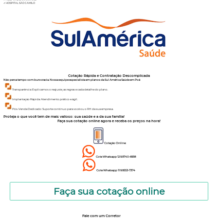
✓
HOSPITAL SÃO CAMILO
Cotação Rápida e Contratação Descomplicada
Não perca tempo com burocracia. Nossa equipe especialista em planos da Sul América Saúde em Poá
Transparência: Explicamos o reajuste, as regras e cada detalhe do plano.
Implantação Rápida: Atendimento prático e ágil.
Pós-Venda Dedicado: Suporte contínuo para você ou o RH da sua empresa.
Proteja o que você tem de mais valioso: sua saúde e a da sua família!
Faça sua cotação online agora e receba os preços na hora!
Cotação Online:
Cote Whatsapp 12 9.9740-6958
Cote Whatsapp 11 9.9553-7374
Faça sua cotação online
Fale com um Corretor