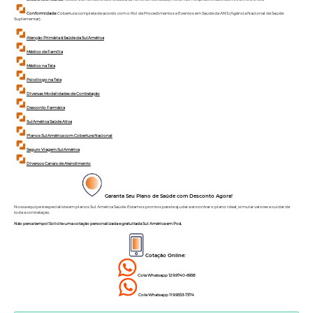
Conformidade:
Cobertura completa de acordo com o Rol de Procedimentos e Eventos em Saúde da ANS (Agência Nacional de Saúde
Suplementar).
Atenção Primária à Saúde da SulAmérica
Médico de Família
Médico na Tela
Psicólogo na Tela
Diversas Modalidades de Contratação
Desconto Farmácia
SulAmérica Saúde Ativa
Planos SulAmérica com Cobertura Nacional
Seguro Viagem SulAmérica
Diversos Canais de Atendimento
Garanta Seu Plano de Saúde com Desconto Agora!
Nossa equipe é especialista em planos Sul América Saúde. Estamos prontos para te ajudar a encontrar o plano ideal, simular valores e cuidar de
toda a contratação.
Não perca tempo! Solicite uma cotação personalizada e gratuitada Sul América em Poá.
Cotação Online:
Cote Whatsapp 12 9.9740-6958
Cote Whatsapp 11 9.9553-7374