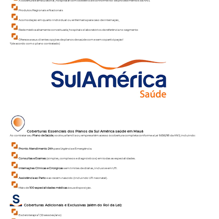
A cobertura é ambulatorial, hospitalar com obstetrícia e conforme Rol de procedimentos da ANS.
Produtos Regionais e Nacionais
Acomodação em quarto individual ou enfermaria para caso de internação,
Rede médica altamente conceituada, hospitais e laboratórios de referência no segmento
Oferece a seus clientes opções de planos de saúde com e sem coparticipação!
*(de acordo com o plano contratado)
Coberturas Essenciais dos Planos da Sul América saúde em
Mauá
Ao contratar seu
Plano de Saúde
, você sua família ou empresa têm acesso à cobertura completa conforme a Lei 9.656/98 da ANS, incluindo:
Pronto Atendimento 24h
para Urgência e Emergência.
Consultas e Exames
(simples, complexos e diagnósticos) em todas as especialidades.
Internações Clínicas e Cirúrgicas
sem limites de diárias, inclusive em UTI.
Assistência ao Parto
e ao recém-nascido (incluindo UTI neonatal).
Mais de
100 especialidades médicas
à sua disposição.
Coberturas Adicionais e Exclusivas (além do Rol da Lei):
Escleroterapia¹ (12 sessões/ano)