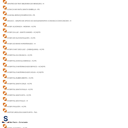
CENTRO DE TRAT. BEZERRA DE MENEZES – H
CLÍNICA INFANTIL SANTA ISABELLA – PS
CLINISUL SERVIÇOS MÉDICOS – PS
GRAACC – GRUPO DE APOIO AO ADOLESCENTE E A CRIANCA COM CANCER – H
HOSP. ALVORADA – MOEMA – H/ PS
HOSP. DA LUZ – SANTO AMARO – H/ M/ PS
HOSP. DE OLHOS PAULISTA – H/ PS
HOSP. DO RIM E HIPERTENSÃO – H
HOSP. E MAT. SÃO LUIZ – (JABAQUARA) – H/ PS
HOSPITAL DA CRIANCA – H/ PS
HOSPITAL DOM ALVARENGA – H/ PS
HOSPITAL E MATERNIDADE SEPACO – H/ M/ PS
HOSPITAL E MATERNIDADE VIDAS – H/ M/ PS
HOSPITAL RUBEN BERTA – H/ PS
HOSPITAL SANTA CRUZ – H/ PS
HOSPITAL SANTA PAULA – H/ PS
HOSPITAL SANTA RITA – H/ PS
HOSPITAL SÃO PAULO – H
HOSP. PAULISTA – H/ PS
INST DE UROLOGIA SANTA RITA – *NA
São Paulo – Zona Leste