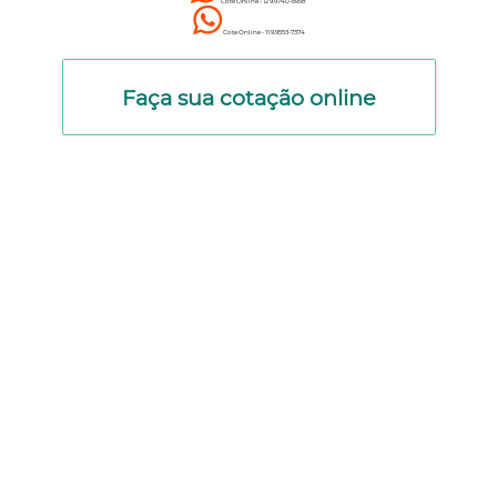
Cote Online - 12 9.9740-6958
Cote Online - 11 9.9553-7374
Faça sua cotação online