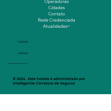
Operadoras
Cidades
Contato
Rede Credenciada
Atualidades
(12) 9.9740-6958
(11) 9.9553-7374
comercial@unisaudeonline.com.br
© 2024 . Este hotsite é administrado por
Intelligentie Corretora de Seguros