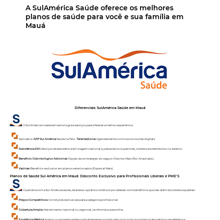
A SulAmérica Saúde oferece os melhores
planos de saúde para você e sua família em
Mauá
Diferenciais SulAmérica Saúde em
Mauá
A SulAmérica investe em tecnologia e serviços para oferecer a melhor experiência:
Aplicativo
APP Sul América
Saúde na Tela -
Telemedicina:
Agendamentos online e consultas digitais
Assistência 24h:
Serviços de assistência em viagem nacional e, para planos superiores, cobertura e reembolso no exterior.
Benefício Odontológico Adicional:
Opção de contratação do seguro Odonto Mais (Rol Ampliado).
Vacinas:
Benefício exclusivo em planos selecionados (Especial Mais).
Planos de Saúde Sul América em
Mauá:
Desconto Exclusivo para Profissionais Liberais e PME'S
A parceria com a Sul América saúde, dá acesso a planos coletivos por adesão com benefícios que vão além da cobertura padrão:
Preços Competitivos:
Condições exclusivas para a categoria profissional.
Cobertura Ampla:
Atendimento nacional ou regional, conforme sua escolha.
Excelência Médica:
Acesso a uma rede credenciada altamente conceituada, incluindo hospitais e laboratórios de referência.