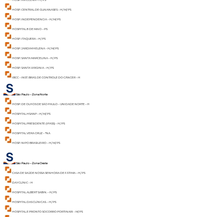
HOSP. AVICCENA – H/ PS
HOSP. CENTRAL DE GUAIANASES – H/ M/ PS
HOSP. INDEPENDENCIA – H/ M/ PS
HOSPITAL 8 DE MAIO – PS
HOSP. ITAQUERA – H/ PS
HOSP. JARDIM HELENA – H/ M/ PS
HOSP. SANTA MARCELINA – H/ PS
HOSP. SANTA VIRGINIA – H/ PS
IBCC – INST. BRAS. DE CONTROLE DO CÂNCER – H
São Paulo – Zona Norte
HOSP. DE OLHOS DE SÃO PAULO – UNIDADE NORTE – H
HOSPITAL HSANP – H/ M/ PS
HOSPITAL PRESIDENTE (IPASS) – H/ PS
HOSPITAL VERA CRUZ – *NA
HOSP. NIPO BRASILEIRO – H/ M/ PS
São Paulo – Zona Oeste
CASA DE SAÚDE NOSSA SENHORA DE FÁTIMA – H/ PS
DAYCLÍNIC – H
HOSPITAL ALBERT SABIN. – H/ PS
HOSPITAL DAS CLÍNICAS. – H/ PS
HOSPITAL E PRONTO SOCORRO PORTINARI – M/ PS