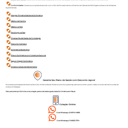
Conformidade:
Cobertura completa de acordo com o Rol de Procedimentos e Eventos em Saúde da ANS (Agência Nacional de Saúde
Suplementar).
Atenção Primária à Saúde da SulAmérica
Médico de Família
Médico na Tela
Psicólogo na Tela
Diversas Modalidades de Contratação
Desconto Farmácia
SulAmérica Saúde Ativa
Planos SulAmérica com Cobertura Nacional
Seguro Viagem SulAmérica
Diversos Canais de Atendimento
Garanta Seu Plano de Saúde com Desconto Agora!
Nossa equipe é especialista em planos Sul América Saúde. Estamos prontos para te ajudar a encontrar o plano ideal, simular valores e cuidar de
toda a contratação.
Não perca tempo! Solicite uma cotação personalizada e gratuitada Sul América em Mauá.
Cotação Online:
Cote Whatsapp 12 9.9740-6958
Cote Whatsapp 11 9.9553-7374