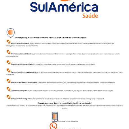
Proteja o que você tem de mais valioso: sua saúde e a da sua família.
Ampla rede hospitalar:
Tenha acesso a 18 hospitais no Vale do Paraíba e dezenas em todo o Brasil para atendimento de urgência e
emergência conforme plano contratado.
Profissionais qualificados:
Uma equipe de médicos, enfermeiros e outros profissionais altamente capacitados para cuidar da sua saúde
com excelência.
Atendimento humanizado:
Priorizamos o seu bem-estar e o de seus familiares em cada etapa do cuidado.
Tecnologia de ponta a seu serviço:
Diagnósticos e tratamentos com equipamentos de última geração, para garantir o melhor resultado para
sua saúde.
Estrutura moderna e confortável:
Ambientes acolhedores e acessíveis, pensados para oferecer o maior conforto a você e sua família.
Cobertura completa:
Plano com cobertura para consultas, exames, internações, cirurgias e muito mais, sem limites de utilização.
Tranquilidade e segurança:
As operadoras de saúde parceiras são referência no mercado de saúde regional e nacional.
Simule Agora e Receba uma Cotação Personalizada!
Preencha nosso formulário de cotação online e um de nossos especialistas entrará em contato em minutos para apresentar as melhores opções e
preços
Comprar plano de saúde