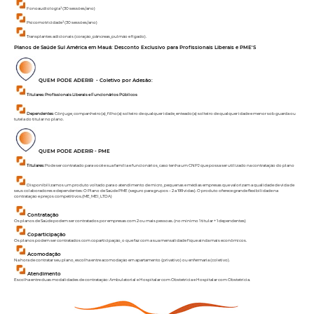
Fonoaudiologia¹ (30 sessões/ano)
Psicomotricidade¹ (30 sessões/ano)
Transplantes adicionais (coração, pâncreas, pulmão e fígado).
Planos de Saúde Sul América em
Mauá
: Desconto Exclusivo para Profissionais Liberais e PME'S
QUEM PODE ADERIR - Coletivo por Adesão:
Titulares:
Profissionais Liberais e Funcionários Públicos
Dependentes
: Cônjuge, companheiro(a), filho(a) solteiro de qualquer idade, enteado(a) solteiro de qualquer idade e menor sob guarda ou
tutela do titular no plano.
QUEM PODE ADERIR - PME
Titulares:
Pode ser contratado para você e sua família e funcionários, caso tenha um CNPJ que possa ser utilizado na contratação do plano
Disponibilizamos um produto voltado para o atendimento de micro, pequenas e médias empresas que valorizam a qualidade de vida de
seus colaboradores e dependentes: O Plano de Saúde PME (seguro para grupos – 2 a 199 vidas). O produto oferece grande flexibilidade na
contratação e preços competitivos.(ME, MEI, LTDA)
Contratação
Os planos de Saúde podem ser contratados por empresas com 2 ou mais pessoas. (no mínimo 1 titular + 1 dependentes)
Coparticipação
Os planos podem ser contratados com coparticipação, o que faz com a sua mensalidade fique ainda mais econômicos.
Acomodação
Na hora de contratar seu plano, escolha entre acomodação em apartamento (privativo) ou enfermaria (coletivo).
Atendimento
Escolha entre duas modalidades de contratação: Ambulatorial e Hospitalar com Obstetrícia e Hospitalar com Obstetrícia.