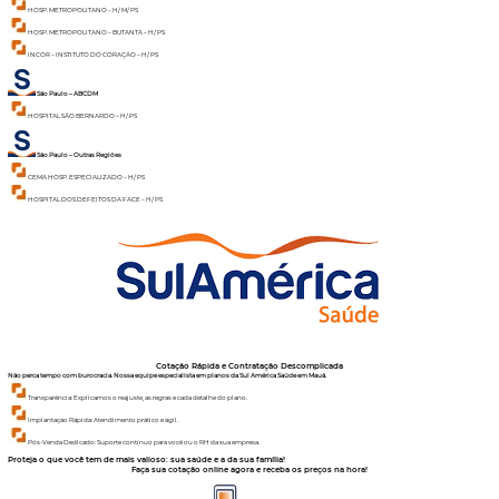
HOSP. METROPOLITANO – H/ M/ PS
HOSP. METROPOLITANO – BUTANTÃ – H/ PS
INCOR – INSTITUTO DO CORAÇÃO – H/ PS
São Paulo – ABCDM
HOSPITAL SÃO BERNARDO – H/ PS
São Paulo – Outras Regiões
CEMA HOSP. ESPECIALIZADO – H/ PS
HOSPITAL DOS DEFEITOS DA FACE – H/ PS
Cotação Rápida e Contratação Descomplicada
Não perca tempo com burocracia. Nossa equipe especialista em planos da Sul América Saúde em Mauá.
Transparência: Explicamos o reajuste, as regras e cada detalhe do plano.
Implantação Rápida: Atendimento prático e ágil.
Pós-Venda Dedicado: Suporte contínuo para você ou o RH da sua empresa.
Proteja o que você tem de mais valioso: sua saúde e a da sua família!
Faça sua cotação online agora e receba os preços na hora!