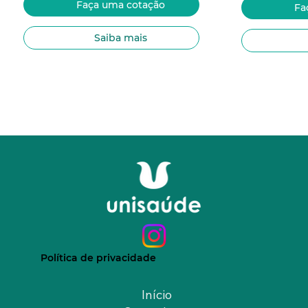
Faça uma cotação
Fa
Saiba mais
Política de privacidade
Início