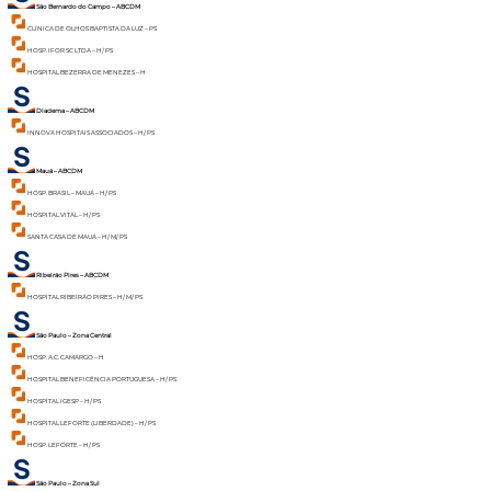
São Bernardo do Campo – ABCDM
CLÍNICA DE OLHOS BAPTISTA DA LUZ – PS
HOSP. IFOR SC LTDA – H/ PS
HOSPITAL BEZERRA DE MENEZES – H
Diadema – ABCDM
INNOVA HOSPITAIS ASSOCIADOS – H/ PS
Mauá – ABCDM
HOSP. BRASIL – MAUÁ – H/ PS
HOSPITAL VITAL – H/ PS
SANTA CASA DE MAUÁ – H/ M/ PS
Ribeirão Pires – ABCDM
HOSPITAL RIBEIRÃO PIRES – H/ M/ PS
São Paulo – Zona Central
HOSP. A.C. CAMARGO – H
HOSPITAL BENEFICÊNCIA PORTUGUESA – H/ PS
HOSPITAL IGESP – H/ PS
HOSPITAL LEFORTE (LIBERDADE) – H/ PS
HOSP. LEFORTE – H/ PS
São Paulo – Zona Sul