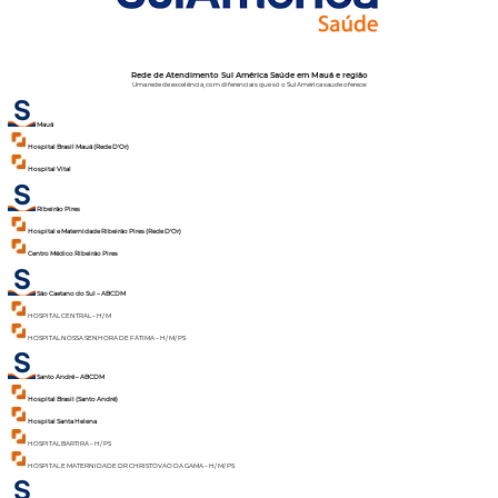
Rede de Atendimento Sul América Saúde em Mauá e região
Uma rede de excelência, com diferenciais que só o SulAmérica saúde oferece:
Mauá
Hospital Brasil Mauá (Rede D'Or)
Hospital Vital
Ribeirão Pires
Hospital e Maternidade Ribeirão Pires (Rede D'Or)
Centro Médico Ribeirão Pires
São Caetano do Sul – ABCDM
HOSPITAL CENTRAL – H/ M
HOSPITAL NOSSA SENHORA DE FÁTIMA – H/ M/ PS
Santo André – ABCDM
Hospital Brasil (Santo André)
Hospital Santa Helena
HOSPITAL BARTIRA – H/ PS
HOSPITAL E MATERNIDADE DR CHRISTOVAO DA GAMA – H/ M/ PS