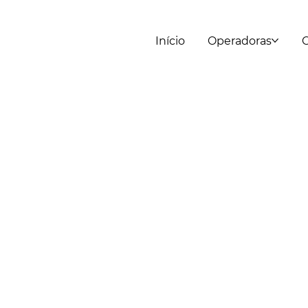
Início
Operadoras
C