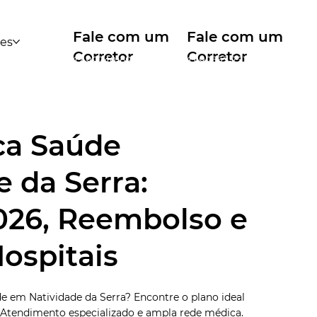
Fale com um
Fale com um
des
Corretor
Corretor
12 99740-6958
11 99553-7374
ca Saúde
e da Serra:
026, Reembolso e
ospitais
 em Natividade da Serra? Encontre o plano ideal
 Atendimento especializado e ampla rede médica.