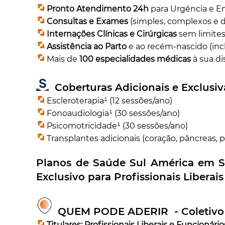
Pronto Atendimento 24h
para Urgência e E
Consultas e Exames
(simples, complexos e d
Internações Clínicas e Cirúrgicas
sem limites 
Assistência ao Parto
e ao recém-nascido (inc
Mais de
100 especialidades médicas
à sua di
Coberturas Adicionais e Exclusiva
Escleroterapia¹ (12 sessões/ano)
Fonoaudiologia¹ (30 sessões/ano)
Psicomotricidade¹ (30 sessões/ano)
Transplantes adicionais (coração, pâncreas, 
Planos de Saúde Sul América em
S
Exclusivo para Profissionais Liberai
QUEM PODE ADERIR - Coletivo 
Titulares:
Profissionais Liberais e Funcionári