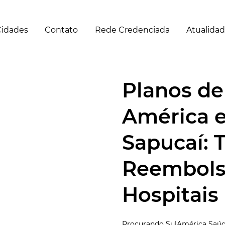
idades
Contato
Rede Credenciada
Atualida
Planos de
América 
Sapucaí: 
Reembols
Hospitais
Procurando SulAmérica Saúde