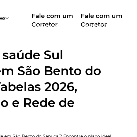
Fale com um
Fale com um
des
Corretor
Corretor
12 99740-6958
11 99553-7374
 saúde Sul
em São Bento do
Tabelas 2026,
o e Rede de
 em São Bento do Sapucaí? Encontre o plano ideal