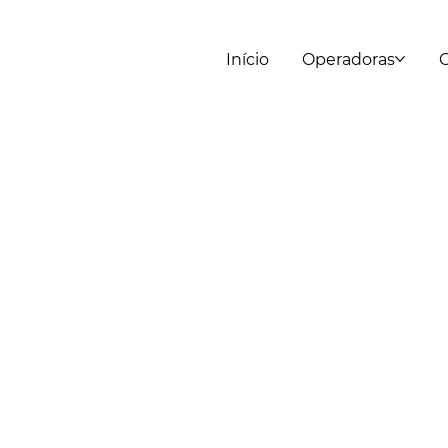
Início
Operadoras
C