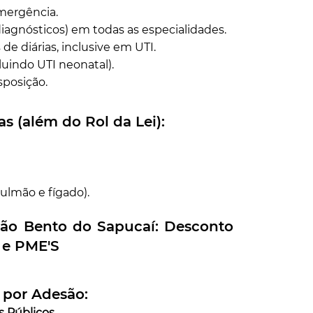
mergência.
iagnósticos) em todas as especialidades.
de diárias, inclusive em UTI.
luindo UTI neonatal).
sposição.
s (além do Rol da Lei):
pulmão e fígado).
ão Bento do Sapucaí
: Desconto
s e PME'S
por Adesão:
os Públicos