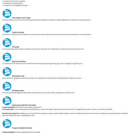
✓ Programa Primeiros Cuidados
✓ Planejamento Reprodutivo
✓ Programa Anticoagulante Seguro
Time Médico Porto Saúde
Time formado por parceiros altamente qualificados atendendo em mais de 40 especialidades sem cobrança de coparticipação!
Coleta Domiciliar
o Garanta o cuidado da Porto Saúde no conforto da sua casa: realize diversos exames sem precisar se deslocar à um laboratório.
Alô Saúde
o Tire suas dúvidas sobre saúde a qualquer hora do dia ou da noite com médicos(as) e enfermeiro(as) sem sair de casa!
Desconto Farmácia
o Garanta até 70% de desconto em medicamentos nas principais drogarias do país, como a Drogasil, Droga Raia, etc.
Telemedicina 24h
Para esclarecer qualquer dúvida sobre saúde, com atendimento humanizado e individualizado, 7 dias por semana.
Psicólogos online
São centenas de psicólogos de diferentes vertentes, altamente capacitados, via plataforma Oriente.me.
Mapeamento Eletrônico de Saúde
A quem se destina:
áreas de RH e/ou saúde ocupacional.
Como participar:
A área responsável interessada deve contatar seu gestor de relacionamento e solicitar um agendamento para conhecer a iniciativa de saúde.
Benefício do programa:
Possibilita que a área de RH da empresa conheça o perfil epidemiológico de seus colaboradores para atuar de forma mais precisa no planejamento anual das
ações de saúde, bem estar e qualidade de vida.
Programa Saúde Emocional
A quem se destina:
Todos os segurados da Porto Saúde.