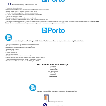
Diferenciais Porto Seguro Saúde Osasco - SP
✓ Ampla rede de atendimento;
✓ Valores diferenciados e com o melhor custo-benefício para você e sua família;
✓ Planos completos, com consultas, exames e internações;
✓ Atendimento online e digital para algumas especialidades;
✓ Clube de vantagens com descontos exclusivos para conveniados;
✓ Ótimos profissionais de saúde;
✓ Condições especiais de carência (consulte condições).
✓ Aplicativo completo com carteirinha virtual, rede-credenciada e muito mais.
✓ Com a maior rede de atendimento médico da regiãodo Vale do Paraíba, Litoral Norte e Região Metropolitana de São Paulo e descontos exclusivos,
Porto Seguro Saúde
Osasco - SP
garante qualidade e confiança, com preços que variam conforme a categoria e a rede escolhida.
Ao contratar os planos da Porto Seguro Saúde Osasco - SP, Você sua família ou sua empresa, tem acesso a seguintes coberturas:
✓ Pronto Atendimento 24 horas para Urgência e Emergência;
✓ Consultas médicas em todas as especialidades;
✓ laboratórios e centros de diagnósticos credenciados;
✓ hospitais credenciados;
✓ Exames Simples;
✓ Exames complexos;
✓ Exames diagnósticos;
✓ Assistência médica em todas as especialidades;
✓ Internações clínicas e cirúrgicas sem limites de diárias, inclusive em UTI;
✓ Assistência ao parto e ao recém-nascido, incluindo UTI neonatal;
✓ Cobertura completa de acordo com a Lei 9.656/98 da ANS;
+100
especialidades à sua disposição
✓
Pediatria
✓
Cardiologia
✓
Dermatologia
✓
Endocrinologia
✓
Ginecologia
✓
Urologia
E muito mais!
Faça uma Cotação Online do seu plano de saúde e veja os preços na hora.
Comprar plano de saúde