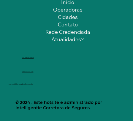
Início
Operadoras
Cidades
Contato
Rede Credenciada
Atualidades
(12) 9.9740-6958
(11) 9.9553-7374
comercial@unisaudeonline.com.br
© 2024 . Este hotsite é administrado por
Intelligentie Corretora de Seguros