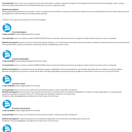
Como participar:
Fale com seu corretor/ gestor de relacionamento saúde e conheça mais sobre o programa. Para agendamento de seu atendimento psicológico online , acesse a
plataforma
https://app.orienteme.com.br/login/default.aspx
ou acesse via app porto saúde.
Benefício do programa:
Nossa equipe de psicólogos apoiará no primeiro contato com identificação do melhor recurso para tratamento de saúde emocional, acompanhando durante 12 meses, todo processo de
seu engajamento e direcionando para profissionais especializados.
Conheça como cuidar de sua saúde emocional em uma ligação.
Porto Mais Saudável
A quem se destina:
Todos os segurados da Porto Saúde.
Como participar:
Entre em contato no telefone 0800 940 1892 (horário comercial) e solicite sua inscrição no programa. Saiba mais informações no: porto.vc/alosaude.
Benefício do programa:
Suporte e monitoramento personalizado, a distância, com nutricionistas e educadores físicos, que apoiam na adesão de hábitos saudáveis, através de orientações
como: perda de peso, reeducação alimentar, alimentação infantil, atividades físicas, entre outras.
Gestante Mais Saudável
A quem se destina
: Todas as seguradas gestantes da Porto Saúde.
Como participar:
Entre em contato no telefone 0800 940 1892 (horário comercial) e solicite sua inscrição no programa. Saiba mais informações no: porto.vc/alosaude.
Benefício do programa:
Acompanhamento personalizado por equipe multidisciplinar (enfermeiras obstetras, nutricionistas, educadores físicos e médicos) via telefone, desde a
descoberta da gestação até o primeiro mês de vida do bebê. Além disso, disponibilizamos grupos de interação digital e cursos online em parceria com o Grupo Santa Joana.
Preventivo Coluna
A quem se destina:
Todos os segurados da Porto Saúde.
Como participar:
Fale com seu corretor/ gestor de relacionamento saúde e conheça mais sobre o programa.*
Benefício do programa:
Gerenciamento e acompanhamento de dores crônicas da coluna com suporte multidisciplinar formado por médicos especialistas, com indicações de
acupuntura, quiropraxia, escola da coluna, RPG, fisioterapia, além de suporte à distância com enfermeiros.
*Mediante critério de elegibilidade e atendimento em São Paulo e Gde. São Paulo.
Preventivo Cálculo Renal
A quem se destina:
Todos os segurados da Porto Saúde.
Como participar:
Fale com seu corretor/ gestor de relacionamento saúde e conheça mais sobre o programa.*
Benefício do programa:
Programa que gerencia e acompanha os segurados com ocorrências ou reincidências de cálculo renal.
*Mediante critério de elegibilidade e atendimento em São Paulo e Gde. São Paulo.