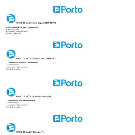
PLANO DE SAÚDE | Porto Seguro BRONZE PRO
✓
Acomodação: Enfermaria e Apartamento;
✓ Sem reembolso;
✓ Assistência viagem nacional.
✓ Rede Credenciada
PLANO DE SAÚDE | Porto SEGURO PRATA PRO
✓
Acomodação: Enfermaria e Apartamento;
✓ Sem reembolso;
✓ Assistência viagem nacional.
✓ Rede Credenciada
PLANO DE SAÚDE | Porto Seguro Ouro Pro
✓
Acomodação: Ouro ProApartamento;
✓ Sem reembolso;
✓ Assistência viagem nacional.
✓ Rede Credenciada
PLANO DE SAÚDE | Diamante Pro