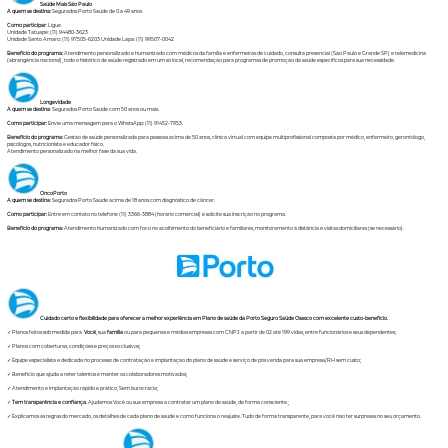
Saúde Mais São Paulo
A quem se destina:
Segurados Porto Saúde de 0 a 49 anos
Como participar
: Ligue
Unidade Tatuapé: (11) 94480-3623
Unidade Santo Amaro: (11) 97505-6203 Unidade Lapa: (11) 99507-0042
Benefício do programa:
Atendimento personalizado e humanizado com médicos da família e enfermeiras de cuidado, consulta presencial (São Paulo e Grande SP) e telemedicina
(abrangência nacional), todo o histórico de saúde registrado em um só local, recomendação para programas de promoção da saúde específicos para sua necessidade.
Longevidade
A quem se destina
: Segurados Porto Saúde com 50 anos ou mais.
Como participar:
Envie uma mensagem para o WhatsApp: (11) 91452-7953.
Benefício do programa:
Gestão de saúde personalizada para pessoas acima de 50 anos, clínica virtual com equipe multiprofissional composta por médico, enfermeiro, gerontólogo,
psicólogos, nutricionista e educador físico.
Atendimento personalizado na melhor fase da sua vida.
OncoPorto
A quem se destina
: Segurados Porto Saúde acima de 18 anos com diagnóstico de câncer.
Como participar:
Entre em contato no telefone (11) 3366-3884 (horário comercial) e solicite sua inscrição no programa.
Benefício do programa:
Atendimento humanizado com foco no acolhimento do beneficiário e familiares, monitoramento à distância e visitas domiciliares (se necessário).
Cuidado certo e flexibilidade para oferecer a melhor experiência em Plano de saúde da Porto Seguro Saúde Osasco com excelente custo-benefício.
✓ Planos feitos sob medida para
Você
, sua
família
ou para pequenas e médias empresas com CNPJ a partir de 02 até 199 vidas, entre funcionários e seus dependentes;
✓ Planos com coberturas, condições e preços exclusivos;
✓ Equipe especialista e dedicada no processo de contratação e implantação do plano de saúde e serviço de pós venda para sua empresa/RH sem custo;
✓ Benefício que ajuda a reter talentos e manter os colaboradores motivados;
✓ Atendimento e implantação rápido e prático, Sem burocracia;
✓
Tem transparência e confiança.
Ajudamos Você ou sua empresa a contratar um plano de saúde, de forma consciente.;
✓ Explicamos as regras do mercado, os detalhes de cada plano de saúde e como funciona o reajuste. Tudo de forma transparente, para você não ter surpresas no seu orçamento.