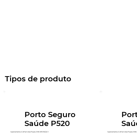
Tipos de produto
Porto Seguro
Por
Saúde P520
Saú
Apartamento | CoPart | São Paulo | ANS 491.510/22-1
Apartamento | CoPart | São Paulo | ANS 