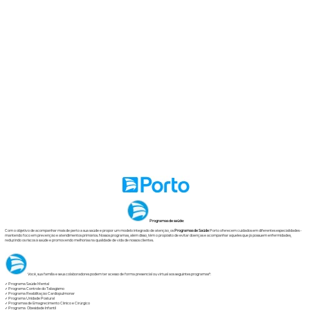
Programas de saúde:
Com o objetivo de acompanhar mais de perto a sua saúde e propor um modelo integrado de atenção, os
Programas de Saúde
Porto oferecem cuidados em diferentes especialidades -
mantendo foco em prevenção e atendimentos primários. Nossos programas, além disso, têm o propósito de evitar doenças e acompanhar aqueles que já possuem enfermidades,
reduzindo os riscos à saúde e promovendo melhorias na qualidade de vida de nossos clientes.
Você, sua família e seus colaboradores podem ter acesso de forma presencial ou virtual aos seguintes programas*:
✓ Programa Saúde Mental
✓ Programa Controle do Tabagismo
✓ Programa Reabilitação Cardiopulmonar
✓ Programa Unidade Postural
✓ Programas de Emagrecimento Clínico e Cirúrgico
✓ Programa Obesidade Infantil