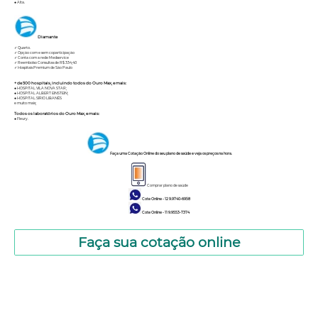
● Alta.
Diamante
✓ Quarto.
✓ Opção com e sem coparticipação
✓ Conta com a rede Medservice
✓ Reembolso Consultas de R$ 334,40
✓ Hospitais Premium de São Paulo
+ de 500 hospitais, incluindo todos do Ouro Max, e mais:
● HOSPITAL VILA NOVA STAR;
● HOSPITAL ALBERT EINSTEIN;
● HOSPITAL SÍRIO LIBANÊS
e muito mais;
Todos os laboratórios do Ouro Max, e mais:
● Fleury.
Faça uma Cotação Online do seu plano de saúde e veja os preços na hora.
Comprar plano de saúde
Cote Online - 12 9.9740-6958
Cote Online - 11 9.9553-7374
Faça sua cotação online