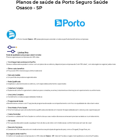
Planos de saúde da Porto Seguro Saúde
Osasco - SP
A Porto Saúde
Osasco - SP
possui planos para atender a todos os perfis de beneficiários e empresas:
Linha Pro
Rede de qualidade e preços que cabem no bolso
Planos regionais para empresas até 499 vidas.
✓
Conheça mais sobre a Linha Pro
Os seus colaboradores podem contar com um plano de excelência, disponível para empresas de 2 até 199 vidas* , com abrangência regional, saiba mais:
✓
Ótimo custo-benefício
o Preços até 30% menores que a linha tradicional
✓
Feito sob medida
o Um portfólio de produtos regionalizados
✓
Rede Qualificada
o Hospitais e Laboratórios de excelência, com especialistas altamente capacitados
✓
Cobertura Completa
o Os planos da Linha Pro garantem cobertura para consultas, exames, tratamentos e internação em apartamento ou enfermaria.
✓
Uma Linha Completa
o Atendimento a todas as especialidades médicas
✓
Programas de Saúde
o Beneficiários contam com 11 opções de programas de saúde e acompanhamento com foco na qualidade de vida e bem-estar.
✓
Time Médico Porto Saúde
o Time formado por parceiros altamente qualificados atendendo em mais de 40 especialidades sem cobrança de coparticipação!
✓
Coleta Domiciliar
o Garanta o cuidado da Porto Saúde no conforto da sua casa: realize diversos exames sem precisar se deslocar à um laboratório.
✓
Alô Saúde
o Tire suas dúvidas sobre saúde a qualquer hora do dia ou da noite com médicos(as) e enfermeiro(as) sem sair de casa!
✓
Desconto Farmácia
o Garanta até 70% de desconto em medicamentos nas principais drogarias do país, como a Drogasil, Droga Raia, etc.
Seu negócio ainda mais Pro
O melhor em saúde para empresas de 2 a 199 vidas de
Osasco - SP
, Vale do Paraíba e região metropolitana e Litoral Sul Paulista.