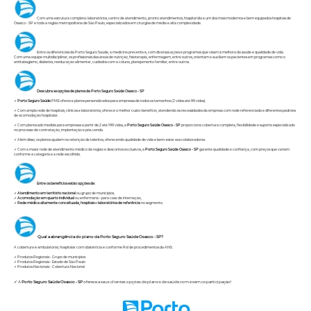
Com uma estrutura completa: laboratórios, centro de atendimento, pronto atendimentos, hospital dia e um dos mais modernos e bem equipados hospitais de
Osasco - SP e toda a região metropolitana de São Paulo, especializados em cirurgias de média e alta complexidade.
Entre os diferenciais da Porto Seguro Saúde, a medicina preventiva, com diversas ações e programas que visam à melhora da saúde e qualidade de vida.
Com uma equipe multidisciplinar, os profissionais das áreas de nutrição, fisioterapia, enfermagem, entre outros, orientam e auxiliam os pacientes em programas como o
antitabagismo, diabetes, reeducação alimentar, cuidados com a coluna, planejamento familiar, entre outros.
Descubra as opções de planos da Porto Seguro Saúde Osasco - SP
✓
Porto Seguro Saúde
PME oferece planos personalizados para empresas de todos os tamanhos (2 vidas até 99 vidas).
✓ Com ampla rede de hospitais, clínicas e laboratórios, oferece o melhor custo-benefício, atendendo às necessidades da empresa com rede referenciada e diferentes padrões
de acomodação hospitalar.
✓ Com planos sob medida para empresas a partir de 2 até 199 vidas, a
Porto Seguro Saúde
Osasco - SP
proporciona cobertura completa, flexibilidade e suporte especializado
no processo de contratação, implantação e pós-venda.
✓ Além disso, os planos ajudam na retenção de talentos, oferecendo qualidade de vida e bem-estar aos colaboradores.
✓ Com a maior rede de atendimento médico da região e descontos exclusivos, a
Porto Seguro Saúde
Osasco - SP
garante qualidade e confiança, com preços que variam
conforme a categoria e a rede escolhida.
Entre os benefícios estão opções de:
✓
Atendimento em território nacional
ou grupo de municípios,
✓
Acomodação em quarto individual
ou enfermaria – para caso de internação,
✓
Rede médica altamente conceituada, hospitais
e
laboratórios de referência
no segmento.
Qual a abrangência do plano da Porto Seguro Saúde Osasco - SP?
A cobertura é ambulatorial, hospitalar com obstetrícia e conforme Rol de procedimentos da ANS.
✓ Produtos Regionais - Grupo de municípios
✓ Produtos Regionais - Estado de São Paulo
✓ Produtos Nacionais - Cobertura Nacional
✓ A
Porto Seguro Saúde
Osasco - SP
oferece a seus clientes opções de planos de saúde com e sem coparticipação!