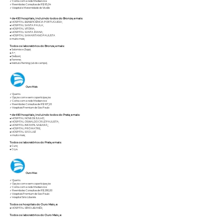
✓ Conta com a rede Medservice
✓ Reembolso Consultas de R$ 95,04
✓ Hospital e Maternidade do Vivalle
+ de 450 hospitais, incluindo todos do Bronze, e mais:
● HOSPITAL BENEFICIÊNCIA PORTUGUESA;
● HOSPITAL SANTA PAULA;
● HOSPITAL VITÓRIA;
● HOSPITAL SANTA JOANA;
● HOSPITAL SAMARITANO PAULISTA
e muito mais;
Todos os laboratórios do Bronze, e mais:
● Salomão e Zoppi;
● A+;
● Delboni;
● Femme;
● Instituto fleming (s.b do campo).
Ouro Mais
✓ Quarto.
✓ Opção com e sem coparticipação
✓ Conta com a rede Medservice
✓ Reembolso Consultas de R$ 167,20
✓ Hospitais Premium de São Paulo
+ de 490 hospitais, incluindo todos do Prata, e mais:
● HOSPITAL NOVE DE JULHO;
● HOSPITAL OSWALDO CRUZ PAULISTA;
● HOSPITAL INFANTIL SABARÁ;;
● HOSPITAL PRÓ MATRE;
● HOSPITAL SÃO LUIZ
e muito mais;
Todos os laboratórios do Prata, e mais:
● Cura;
● Crya.
Ouro Max
✓ Quarto.
✓ Opção com e sem coparticipação
✓ Conta com a rede Medservice
✓ Reembolso Consultas de R$ 280,00
✓ Hospitais Premium de São Paulo
✓ Hospital Sírio Libanês
Todos os hospitais do Ouro Mais, e:
● HOSPITAL SÍRIO LIBANÊS;
Todos os laboratórios do Ouro Mais, e: