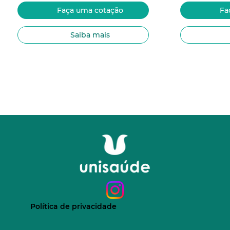
Faça uma cotação
Fa
Saiba mais
Política de privacidade