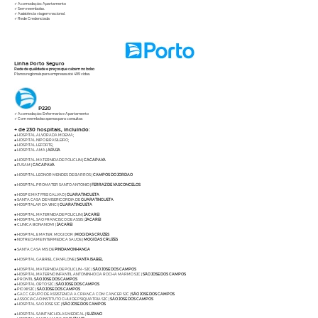
✓ Acomodação: Apartamento
✓ Sem reembolso.
✓ Assistência viagem nacional.
✓ Rede Credenciada
Linha Porto Seguro
Rede de qualidade e preços que cabem no bolso
Planos regionais para empresas até 499 vidas.
P220
✓ Acomodação: Enfermaria e Apartamento
✓ Com reembolso apenas para consultas
+ de 230 hospitais, incluindo:
● HOSPITAL ALVORADA MOEMA;
● HOSPITAL NIPO BRASILEIRO;
● HOSPITAL LEFORTE;
● HOSPITAL AMA |
ARUJA
● HOSPITAL MATERNIDADE POLICLIN |
CACAPAVA
● FUSAM |
CACAPAVA
● HOSPITAL LEONOR MENDES DE BARROS |
CAMPOS DO JORDAO
● HOSPITAL PROMATER SANTO ANTONIO |
FERRAZ DE VASCONCELOS
● HOSP E MAT FREI GALVAO |
GUARATINGUETA
● SANTA CASA DE MISERICORDIA DE
GUARATINGUETA
● HOSPITALAR DA VINCI |
GUARATINGUETA
● HOSPITAL MATERNIDADE POLICLIN |
JACAREI
● HOSPITAL SAO FRANCISCO DE ASSIS |
JACAREI
● CLINICA BONANOMI |
JACAREI
● HOSPITAL E MATER. MOGI DOR |
MOGI DAS CRUZES
● NOTRE DAME INTERMEDICA SAUDE |
MOGI DAS CRUZES
● SANTA CASA MIS DE
PINDAMONHANGA
● HOSPITAL GABRIEL CIANFLONE |
SANTA ISABEL
● HOSPITAL MATERNIDADE POLICLIN – SJC |
SÃO JOSE DOS CAMPOS
● HOSPITAL MATERNO INFANTIL ANTONINHO DA ROCHA MARMO SJC |
SÃO JOSE DOS CAMPOS
● PRONTIL
SÃO JOSE DOS CAMPOS
● HOSPITAL ORTO SJC |
SÃO JOSE DOS CAMPOS
● PIO XII SJC |
SÃO JOSE DOS CAMPOS
● GACC GRUPO DE ASSISTENCIA A CRIANCA COM CANCER SJC |
SÃO JOSE DOS CAMPOS
● ASSOCIACAO INSTITUTO CHUI DE PSIQUIATRIA SJC |
SÃO JOSE DOS CAMPOS
● HOSPITAL SAO JOSE SJC |
SÃO JOSE DOS CAMPOS
● HOSPITAL SAINT NICHOLAS MEDICAL |
SUZANO