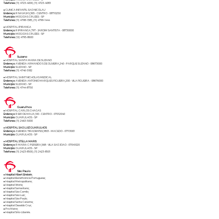
Telefones:
(11) 4723-4000, (11) 4723-4083
● CLINICA INFANTIL SAO NICOLAU
Endereço:
R NAVAJAS,365 - CENTRO - 08710250
Município:
MOGI DAS CRUZES - SP
Telefones:
(11) 4798-1385, (11) 4799-1444
● HOSPITAL IPIRANGA
Endereço:
R IPIRANGA,797 - JARDIM SANTISTA - 08730000
Município:
MOGI DAS CRUZES - SP
Telefones:
(12) 4795-8600
Suzano
● HOSPITAL SANTA MARIA DE SUZANO
Endereço:
AVENIDA ARMANDO S DE OLIVEIRA,240 - PARQUE SUZANO - 08673000
Município:
SUZANO - SP
Telefones:
(11) 4746-5182
● HOSPITAL SAINT NICHOLAS MEDICAL
Endereço:
AVENIDA ANTONIO MARQUES FIGUEIRA,200 - VILA FIGUEIRA - 08676000
Município:
SUZANO - SP
Telefones:
(11) 4744-8750
Guarulhos
● HOSPITAL CARLOS CHAGAS
Endereço:
R BR DE MAUA,100 - CENTRO - 07012040
Município:
GUARULHOS - SP
Telefones:
(11) 2463-5000
●
HOSPITAL SAO LUIZ GUARULHOS
Endereço:
AVENIDA TIRADENTES,1803 - MACEDO - 07113001
Município:
GUARULHOS - SP
●
HOSPITAL STELLA MARIS
Endereço:
R MARIA C PEREIRA,568 - VILA SAO JOAO - 07041020
Município:
GUARULHOS - SP
Telefones:
(11) 2423-8500, (11) 2423-8501
São Paulo
●
Hospital Albert Einstein;
● Hospital Beneficência Portuguesa;
● Hospital Metropolitano;
● Hospital Vitória;
● Hospital Samaritano;
● Hospital São Camilo;
● Hospital São Luiz;
● Hospital São Paulo;
● Hospital Santa Catarina;
● Hospital Oswaldo Cruz;
● Pro Matre;
● Hospital Sírio-Libanês.