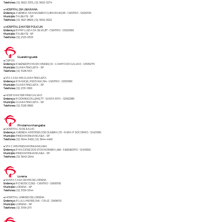
Telefones:
(12) 3622-3315, (12) 3632-3274
● HOSPITAL DIA UBARANA
Endereço:
AVENIDA GRANADEIRO GUIMARAES,99 - CENTRO - 12020130
Município:
TAUBATE - SP
Telefones:
(12) 3621-8829, (12) 3632-0022
● HOSPITAL E MATER POLICLIN
Endereço:
R PRF LUIZ A DA SILVA,87 - CENTRO - 12020360
Município:
TAUBATE - SP
Telefones:
(12) 2125-0333
Guaratinguetá
● CEPOG
Endereço:
R BENEDITO MARCONDES,141 - CAMPO DO GALVAO - 12505270
Município:
GUARATINGUETA - SP
Telefones:
(12) 3128-5511
● STA CASA MIS GUARATINGUETA
Endereço:
R RANGEL PESTANA,194 - CENTRO - 12501090
Município:
GUARATINGUETA - SP
Telefones:
(12) 2131-1900
● HOSP E MATER FREI GALVAO
Endereço:
R DOMINGOS LEME,77 - SANTA RITA - 12502380
Município:
GUARATINGUETA - SP
Telefones:
(12) 3128-3800
Pindamonhangaba
● HOSPITAL 10 DE JULHO
Endereço:
AVENIDA ARISTIDES J DE OLIVEIRA,115 - N SRA P SOCORRO - 12421090
Município:
PINDAMONHANGABA - SP
Telefones:
(12) 3644-3400, (12) 3644-4400
● STA C MIS PINDAMONHANGABA
Endereço:
R MAJ JOSE DOS STOS MOREIRA,466 - S BENEDITO - 12410050
Município:
PINDAMONHANGABA - SP
Telefones:
(12) 3643-2644
Lorena
● SANTA CASA DE MIS DE LORENA
Endereço:
R D BOSCO,562 - CENTRO - 12600100
Município:
LORENA - SP
Telefones:
(12) 3159-3344
● HOSPITAL UNIMED DE LORENA
Endereço:
R LULU MEYER,345 - CRUZ - 12606110
Município:
LORENA - SP
Telefones:
(12) 3159-2111