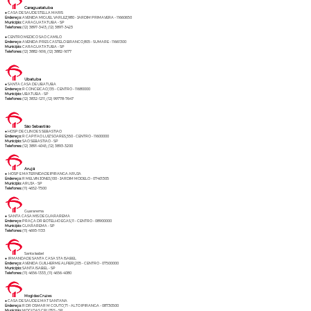
Caraguatatuba
● CASA DE SAUDE STELLA MARIS
Endereço:
AVENIDA MIGUEL VARLEZ,980 - JARDIM PRIMAVERA - 11660650
Município:
CARAGUATATUBA - SP
Telefones:
(12) 3897-3413, (12) 3897-3423
● CENTRO MEDICO SAO CAMILO
Endereço:
AVENIDA PRES CASTELO BRANCO,805 - SUMARE - 11661300
Município:
CARAGUATATUBA - SP
Telefones:
(12) 3882-1616, (12) 3882-1677
Ubatuba
● SANTA CASA DE UBATUBA
Endereço:
R CONCEICAO,135 - CENTRO - 11680000
Município:
UBATUBA - SP
Telefones:
(12) 3832-1211, (12) 99778-7647
São Sebastião
● HOSP DE CLIN DE S SEBASTIAO
Endereço:
R CAPITAO LUIZ SOARES,550 - CENTRO - 11600000
Município:
SAO SEBASTIAO - SP
Telefones:
(12) 3891-4045, (12) 3893-3200
Arujá
● HOSP E MATERNIDADE IPIRANGA ARUJA
Endereço:
R MELVIN JONES,100 - JARDIM MODELO - 07401305
Município:
ARUJA - SP
Telefones:
(11) 4652-7500
Guararema
● SANTA CASA MIS DE GUARAREMA
Endereço:
PRAÇA DR BOTELHO EGAS,11 - CENTRO - 08900000
Município:
GUARAREMA - SP
Telefones:
(11) 4693-1133
Santa Isabel
● IRMANDADE SANTA CASA STA ISABEL
Endereço:
AVENIDA GUILHERME ALFIERI,205 - CENTRO - 07500000
Município:
SANTA ISABEL - SP
Telefones:
(11) 4656-1333, (11) 4656-4080
Mogi das Cruzes
● CASA DE SAUDE E MAT SANTANA
Endereço:
R DR OSMAR M COUTO,71 - ALTO IPIRANGA - 08730500
Município:
MOGI DAS CRUZES - SP