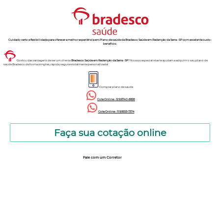
Cuidado certo e flexibilidade para oferecer a melhor experiência em Plano de saúde da Bradesco Saúde em Redenção da Serra - SP com excelente custo-
benefício.
Gostou das vantagens de ser um cliente
Bradesco Saúde
em Redenção da Serra - SP
? Nossos especialistas te ajudam a adquirir o seu plano de
saúde Bradesco de forma simples, rápida, segura e totalmente personalizada!
Comprar plano de saúde
Cote Online - 12 9.9740-6958
Cote Online - 11 9.9553-7374
Faça sua cotação online
Fale com um Corretor
12 99740-6958