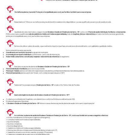
PLANO DE SAÚDE | Bradesco Saúde em Redenção da Serra - SP
Os melhores planos, trazendo Proteção e tranquilidade para você, sua família e também para a sua empresa.
Nossa Essência? Oferecer as melhores soluções de benefício assistencial e disponibilizar o acesso qualificado aos serviços de saúde privada.
Qualidade de vida e bem estar, o seguro Saúde
Bradesco Saúde
em Redenção da Serra - SP
, conta com
Planos de saúde individuais,
familiares
e
empresariais
-
PME e uma vasta e qualificada
rede de assistência médica em todas as especialidades,
rede de
hospitais, clinicas
e
laboratórios
por todo o território nacional, garantindo
proteção e tranquilidade para você, sua família e sua empresa.
Na hora de utilizar o plano de saúde, o que realmente importa é que haja uma estrutura de atendimento com agilidade e qualidade médica.
Entre os benefícios estão opções de:
Atendimento em território nacional
ou grupo de municípios,
Acomodação em quarto individual
ou enfermaria – para caso de internação,
Rede médica altamente conceituada, hospitais
e
laboratórios de referência
no segmento.
Descubra as opções de planos da
Bradesco Saúde em Redenção da Serra - SP:
Planos Individuais e familiares:
para você ou sua família
Planos por Adesão:
planos com desconto especial para estudantes, profissionais de liberais e Servidores públicos.
Planos Empresariais:
planos a partir de 1 titular, com condições especiais para CNPJ
Tabela de Preços especial para
Redenção da Serra - SP
e todo o Alto Tietê e Vale do Paraíba.
Qual a abrangência do plano da Bradesco Saúde em Redenção da Serra - SP?
A cobertura é ambulatorial, hospitalar com obstetrícia e conforme Rol de procedimentos da ANS.
Produtos Regionais e Nacionais.
A
Bradesco Saúde em Redenção da Serra - SP
oferece a seus clientes opções de planos de saúde com e sem coparticipação!
Ao contratar os planos de saúde da Bradesco Saúde em Redenção da Serra - SP, você e sua família tem acesso a seguinte cobertura:
✓ Pronto Atendimento 24 horas para Urgência e Emergência;
✓ Consultas médicas em todas as especialidades;
✓ Exames Simples;
✓ Exames complexos;
✓ Exames diagnósticos;
✓ Assistência médica em todas as especialidades;
✓ Internações clínicas e cirúrgicas sem limites de diárias, inclusive em UTI;
✓ Assistência ao parto e ao recém-nascido, incluindo UTI neonatal;
✓ Cobertura completa de acordo com a Lei 9.656/98 da ANS;