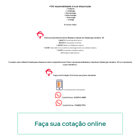
+100
especialidades à sua disposição
✓
Pediatria
✓
Cardiologia
✓
Dermatologia
✓
Endocrinologia
✓
Ginecologia
✓
Urologia
E muito mais!
Estrutura de Atendimento Bradesco Saúde em Redenção da Serra - SP
+ de 6
Milhões beneficiários
35.000
Empresas Clientes
+ 6.000
Médicos Referenciados;
+ 2.450
laboratórios e centros de diagnósticos credenciados;
+ 1.400
hospitais credenciados;
26 Estados atendidos
Cuidado certo e flexibilidade para oferecer a melhor experiência em Plano de saúde da Bradesco Saúde em Redenção da Serra - SP com excelente
custo-benefício.
Faça uma Cotação Online do seu plano de saúde
Comprar plano de saúde
Cote Online - 12 9.9740-6958
Cote Online - 11 9.9553-7374
Faça sua cotação online