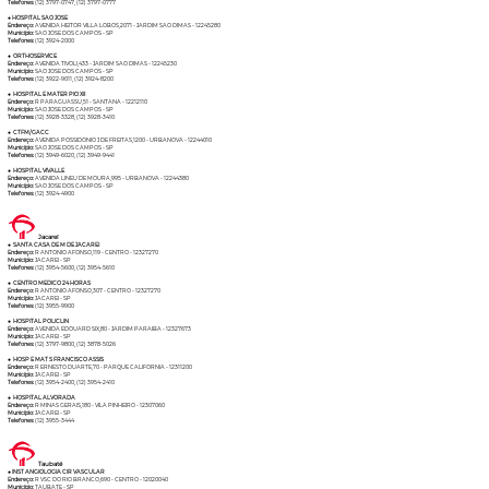
Telefones:
(12) 3797-0747, (12) 3797-0777
●
HOSPITAL SAO JOSE
Endereço:
AVENIDA HEITOR VILLA LOBOS,2071 - JARDIM SAO DIMAS - 12245280
Município:
SAO JOSE DOS CAMPOS - SP
Telefones:
(12) 3924-2000
●
ORTHOSERVICE
Endereço:
AVENIDA TIVOLI,433 - JARDIM SAO DIMAS - 12245230
Município:
SAO JOSE DOS CAMPOS - SP
Telefones:
(12) 3922-9011, (12) 3924-8200
●
HOSPITAL E MATER PIO XII
Endereço:
R PARAGUASSU,51 - SANTANA - 12212110
Município:
SAO JOSE DOS CAMPOS - SP
Telefones:
(12) 3928-3328, (12) 3928-3410
●
CTFM/GACC
Endereço:
AVENIDA POSSIDONIO J DE FREITAS,1200 - URBANOVA - 12244010
Município:
SAO JOSE DOS CAMPOS - SP
Telefones:
(12) 3949-6020, (12) 3949-9441
●
HOSPITAL VIVALLE
Endereço:
AVENIDA LINEU DE MOURA,995 - URBANOVA - 12244380
Município:
SAO JOSE DOS CAMPOS - SP
Telefones:
(12) 3924-4900
Jacareí
●
SANTA CASA DE M DE JACAREI
Endereço:
R ANTONIO AFONSO,119 - CENTRO - 12327270
Município:
JACAREI - SP
Telefones:
(12) 3954-5600, (12) 3954-5610
●
CENTRO MEDICO 24 HORAS
Endereço:
R ANTONIO AFONSO,307 - CENTRO - 12327270
Município:
JACAREI - SP
Telefones:
(12) 3955-9900
●
HOSPITAL POLICLIN
Endereço:
AVENIDA EDOUARD SIX,80 - JARDIM PARAIBA - 12327673
Município:
JACAREI - SP
Telefones:
(12) 3797-9800, (12) 3878-5026
●
HOSP E MAT S FRANCISCO ASSIS
Endereço:
R ERNESTO DUARTE,70 - PARQUE CALIFORNIA - 12311200
Município:
JACAREI - SP
Telefones:
(12) 3954-2400, (12) 3954-2410
●
HOSPITAL ALVORADA
Endereço:
R MINAS GERAIS,180 - VILA PINHEIRO - 12307060
Município:
JACAREI - SP
Telefones:
(12) 3955-3444
Taubaté
● INST ANGIOLOGIA CIR VASCULAR
Endereço:
R VSC DO RIO BRANCO,690 - CENTRO - 12020040
Município:
TAUBATE - SP