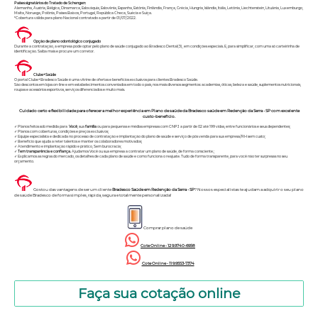
Países signatários do Tratado de Schengen:
Alemanha, Áustria, Bélgica, Dinamarca, Eslováquia, Eslovênia, Espanha, Estônia, Finlândia, França, Grécia, Hungria, Islândia, Itália, Letônia, Liechtenstein, Lituânia, Luxemburgo,
Malta, Noruega, Polônia, Países Baixos, Portugal, República Checa, Suécia e Suíça.
*Cobertura válida para plano Nacional contratado a partir de 01/07/2022.
Opção de plano odontológico conjugado
Durante a contratação, a empresa pode optar pelo plano de saúde conjugado ao Bradesco Dental(3), em condições especiais. E, para simplificar, com uma só carteirinha de
identificação.
Saiba mais
e procure um corretor.
Clube+Saúde
O portal Clube+Bradesco Saúde é uma vitrine de ofertas e benefícios exclusivos para clientes Bradesco Saúde.
São descontos em lojas on-line e em estabelecimentos conveniados em todo o país, nos mais diversos segmentos: academias, óticas, beleza e saúde, suplementos nutricionais,
roupas e acessórios esportivos, serviços diferenciados e muito mais.
Cuidado certo e flexibilidade para oferecer a melhor experiência em Plano de saúde da Bradesco saúde em Redenção da Serra - SP com excelente
custo-benefício.
✓ Planos feitos sob medida para
Você
, sua
família
ou para pequenas e médias empresas com CNPJ a partir de 02 até 199 vidas, entre funcionários e seus dependentes;
✓ Planos com coberturas, condições e preços exclusivos;
✓ Equipe especialista e dedicada no processo de contratação e implantação do plano de saúde e serviço de pós venda para sua empresa/RH sem custo;
✓ Benefício que ajuda a reter talentos e manter os colaboradores motivados;
✓ Atendimento e implantação rápido e prático, Sem burocracia;
✓
Tem transparência e confiança.
Ajudamos Você ou sua empresa a contratar um plano de saúde, de forma consciente.;
✓ Explicamos as regras do mercado, os detalhes de cada plano de saúde e como funciona o reajuste. Tudo de forma transparente, para você não ter surpresas no seu
orçamento.
Gostou das vantagens de ser um cliente
Bradesco Saúde em Redenção da Serra - SP
? Nossos especialistas te ajudam a adquirir o seu plano
de saúde Bradesco de forma simples, rápida, segura e totalmente personalizada!
Comprar plano de saúde
Cote Online - 12 9.9740-6958
Cote Online - 11 9.9553-7374
Faça sua cotação online