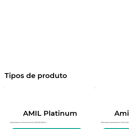
Tipos de produto
AMIL Platinum
Ami
Apartamento | CoPart | São Paulo | ANS 500.431/24-4
Enfermaria | Apartamento | CoPart | São