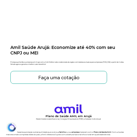
Amil Saúde Arujá: Economize até 40% com seu
CNPJ ou MEI
Proteja sua família ou empresa em Arujá com a Amil. Melhor rede credenciada da região com tabelas exclusivas para empresas (PME, MEI) a partir de 2 vidas.
Simule agora e garanta o melhor custo-benefício!
Faça uma cotação
Plano de Saúde AMIL em Arujá
Rede Credenciada Nacional, Cotação Empresarial (PME) e Adesão Individual
Garanta a proteção e a tranquilidade que você, sua
família
ou sua
empresa
merecem com o
Plano de Saúde Amil
. Com uma das
maiores e mais completas redes do país, a Amil oferece soluções com cobertura nacional e foco total em qualidade de vida.