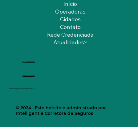
Início
Operadoras
Cidades
Contato
Rede Credenciada
Atualidades
(12) 9.9740-6958
(11) 9.9553-7374
comercial@unisaudeonline.com.br
© 2024 . Este hotsite é administrado por
Intelligentie Corretora de Seguros