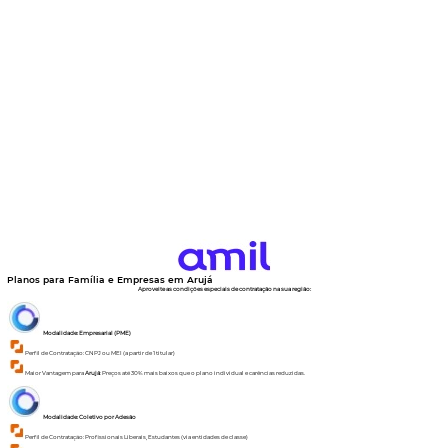
Planos para Família e Empresas em
Arujá
Aproveite as condições especiais de contratação na sua região:
Modalidade: Empresarial (PME)
Perfil de Contratação: CNPJ ou MEI (a partir de 1 titular)
Maior Vantagem para
Arujá
: Preços até 30% mais baixos que o plano individual e carências reduzidas.
Modalidade: Coletivo por Adesão
Perfil de Contratação: Profissionais Liberais, Estudantes (via entidades de classe)