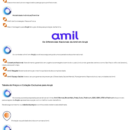
Descontos exclusivos negociados para grupos profissionais.
Modalidade: Individual/Familiar
Perfil de Contratação: Pessoa Física
Maior Vantagem para
Arujá
: Solução direta para proteção da família.
Os Diferenciais Nacionais da Amil em
Arujá
Ao contratar a Amil em
Arujá
, você leva a segurança de uma operadora de porte nacional:
Cobertura Nacional:
Atendimento garantido em urgência e emergência em todo o país (incluindo grandes centros como São Paulo e Rio de Janeiro),
ideal para quem viaja.
Amil Resgate:
Sistema de remoção inter-hospitalar de alta complexidade.
Amil Espaço Saúde:
Acesso aos programas de prevenção (Obesidade, Saúde Mental, Planejamento Reprodutivo) nas unidades da Amil.
Tabela de Preços e Cotação Exclusiva para Arujá
Nossa equipe está preparada para analisar as linhas
Amil Bronze, Broze Mais, Prata, Outo, Platinum, S250, S580, S750 e Platinum
disponíveis
para a região de
Arujá
e apresentar a opção com o melhor custo-benefício.
Receba agora mesmo sua
tabela de preços
e confira a rede credenciada detalhada.
Proteção e qualidade de vida com a marca Amil.