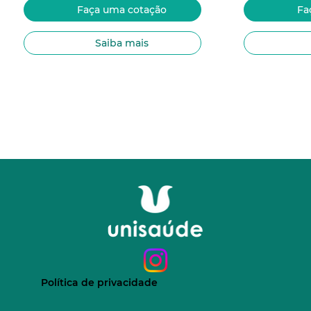
Faça uma cotação
Fa
Saiba mais
Política de privacidade