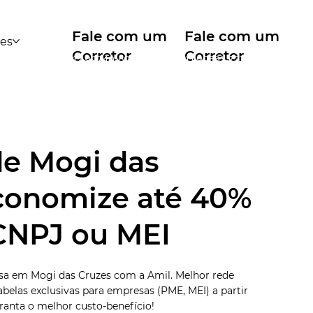
Fale com um
Fale com um
des
Corretor
Corretor
12 99740-6958
11 99553-7374
e Mogi das
conomize até 40%
CNPJ ou MEI
esa em Mogi das Cruzes com a Amil. Melhor rede
belas exclusivas para empresas (PME, MEI) a partir
aranta o melhor custo-benefício!