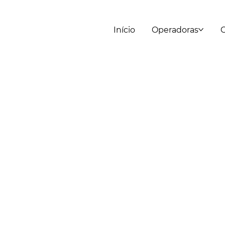
Início
Operadoras
C