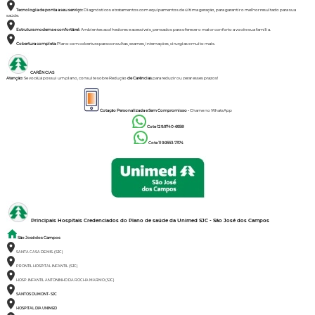
Tecnologia de ponta a seu serviço:
Diagnósticos e tratamentos com equipamentos de última geração, para garantir o melhor resultado para sua
saúde.
Estrutura moderna e confortável:
Ambientes acolhedores e acessíveis, pensados para oferecer o maior conforto a você e sua família.
Cobertura completa:
Plano com cobertura para consultas, exames, internações, cirurgias e muito mais.
CARÊNCIAS
Atenção:
Se você já possui um plano, consulte sobre Redução
de Carências
para reduzir ou zerar esses prazos!
Cotação Personalizada e Sem Compromisso -
Chame no
WhatsApp
Cote 12 9.9740-6958
Cote 11 9.9553-7374
Principais Hospitais Credenciados do Plano de saúde da
Unimed SJC - São José dos Campos
São José dos Campos
SANTA CASA DE MIS. (SJC)
PRONTIL HOSPITAL INFANTIL (SJC)
HOSP. INFANTIL ANTONINHO DA ROCHA MARMO (SJC)
SANTOS DUMONT- SJC
HOSPITAL DIA UNIMED