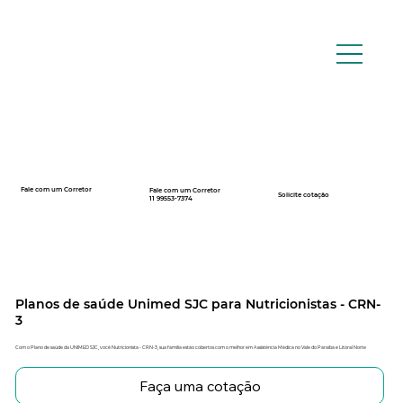
Fale com um Corretor
Fale com um Corretor
12 99740-6958
Solicite cotação
11 99553-7374
Planos de saúde Unimed SJC para Nutricionistas - CRN-
3
Com o Plano de saúde da UNIMED SJC, você Nutricionista - CRN-3, sua família estão cobertos com o melhor em Assistência Médica no Vale do Paraíba e Litoral Norte
Faça uma cotação