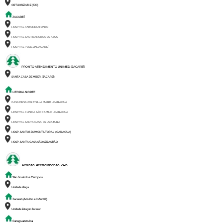
ORTHOSERVICE (SJC)
JACAREÍ
HOSPITAL ANTONIO AFONSO
HOSPITAL SAO FRANCISCO DE ASSIS
HOSPITAL POLICLIN JACAREÍ
PRONTO ATENDIMENTO UNIMED (JACAREÍ)
SANTA CASA DE MISER. (JACAREÍ)
LITORAL NORTE
CASA DE SAUDE STELLA MARIS – CARAGUA
HOSPITAL CLINICA SÃO CAMILO – CARAGUA
HOSPITAL SANTA CASA DE UBATUBA
HOSP. SANTOS DUMONT LITORAL (CARAGUA)
HOSP. SANTA CASA SÃO SEBASTIÃO
Pronto Atendimento 24h
São José dos Campos
Unidade Vilaça
Jacareí (Adulto e Infantil)
Unidade Estação Jacareí
Caraguatatuba