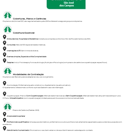
Coberturas, Planos e Carências
Os planos da Unimed SJC são regulamentados pela ANS e oferecem a segurança que você precisa.
Cobertura Essencial
Ambulatorial, Hospitalar e Obstetrícia:
Cobertura completa conforme o Rol de Procedimentos da ANS.
Consultas:
Mais de 100 especialidades médicas.
Internações e UTI:
Sem limite de diárias.
Exames simples, Especiais e Alta Complexidade
Terapias:
Inclui Fisioterapia, Fonoaudiologia, Nutrição e Psicologia (com prazos de carência e coparticipação específicos).
Modalidades de Contratação
Os planos são flexíveis para se adaptar ao seu uso e orçamento.
Acomodação: Enfermaria (quarto coletivo) ou Apartamento (quarto privativo).
O Apartamento oferece mais conforto e privacidade em caso de internação.
Coparticipação: Planos
Com Coparticipação
(Mensalidade mais baixa) e
Sem Coparticipação
(Mensalidade mais alta, sem taxa extra por uso).
O Plano
Uniparticipativo
(com coparticipação) é ideal para quem busca economia na mensalidade.
Prazos de Carência (Padrão ANS)
Ampla rede hospitalar
Profissionais qualificados:
Uma equipe de médicos, enfermeiros e outros profissionais altamente capacitados para cuidar da sua saúde com
excelência.
Atendimento humanizado:
Priorizamos o seu bem-estar e o de seus familiares em cada etapa do cuidado.