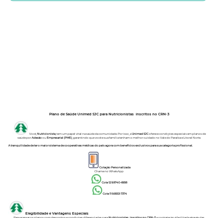
Plano de Saúde Unimed SJC para Nutricionistas inscritos no CRN-3
Você,
Nutricionista
, tem um papel vital na saúde da comunidade. Por isso, a
Unimed SJC
oferece condições especiais em planos de
saúde por
Adesão
ou
Empresarial (PME)
, garantindo que você e sua família tenham o melhor cuidado no Vale do Paraíba e Litoral Norte.
A tranquilidade de ter o maior sistema de cooperativas médicas do país agora com benefícios exclusivos para sua categoria profissional.
Cotação Personalizada
Chame no
WhatsApp
Cote 12 9.9740-6958
Cote 11 9.9553-7374
Elegibilidade e Vantagens Especiais
Para acessar os planos com descontos e condições diferenciadas para
Nutricionistas
inscritos no CRN-3
, a contratação é facilitada através das