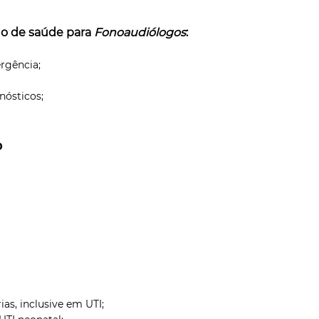
no de saúde para
Fonoaudiólogos
:
rgência;
ósticos;
o
ias, inclusive em UTI;