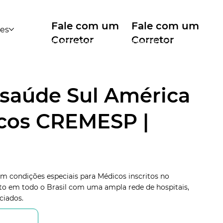
Fale com um
Fale com um
des
Corretor
Corretor
12 99740-6958
11 99553-7374
 saúde Sul América
cos CREMESP |
m condições especiais para Médicos inscritos no
 em todo o Brasil com uma ampla rede de hospitais,
ciados.