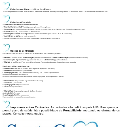
Coberturas e Características dos Planos
Todos os planos da Santa Casa Saúde SJC oferecem a cobertura completa exigida pela Lei 9.656/98 e pelo Rol de Procedimentos da ANS.
Cobertura Completa
✅
Ambulatorial e Hospitalar com Obstetrícia.
✅
Pronto Atendimento 24 horas
para Urgência e Emergência.
✅
Consultas
em todas as especialidades (+100, incluindo Pediatria, Cardiologia, Ginecologia e Urologia).
✅
Exames
Simples, Complexos e Diagnósticos.
✅
Internações Clínicas e Cirúrgicas
sem limites de diárias (incluindo UTI e UTI Neonatal).
✅
Assistência ao parto
e ao recém-nascido.
✅ Cobertura para todos os casos de urgência/emergência sem burocracia.
Opções de Contratação
Os planos oferecem flexibilidade para se adequar ao seu perfil e orçamento:
✅
Modelo -
Planos com
Coparticipação
(mensalidade menor) e
Sem Coparticipação
(somente mensalidade).
✅
Acomodação - Apartamento
(quarto individual) ou
Enfermaria
(quarto coletivo).
✅
Planos -
Livre, Pleno e Plus, com diferentes configurações de coparticipação e acomodação.
Detalhes dos Planos de Destaque
✅
Plano Livre :
Individual/Familiar e Empresarial (a partir de 1 vida)
Acomodação:
Enfermaria ou Apartamento
Co-participação:
SIM
(Livre 1 - menor coparticipação; Livre 2 - maior coparticipação)
Flexibilidade e melhor custo-benefício.
Escolha o Plano Livre para uma mensalidade mais leve, pagando uma pequena taxa por uso.
✅
Plano Pleno
: Empresarial (a partir de 3 ou 6 vidas)
Acomodação:
Apartamento
Co-participação: NÃO
(Sem taxa extra)
Conforto e tranquilidade total.
✅
Plano Plus:
Empresarial (a partir de 3 ou 6 vidas)
Acomodação:
Enfermaria
Co-participação: NÃO
(Sem taxa extra)
Custo-benefício empresarial sem coparticipação.
Importante sobre Carências:
As carências são definidas pela ANS. Para quem já
possui plano de saúde, há a possibilidade de
Portabilidade
, reduzindo ou eliminando os
prazos. Consulte nossa equipe!