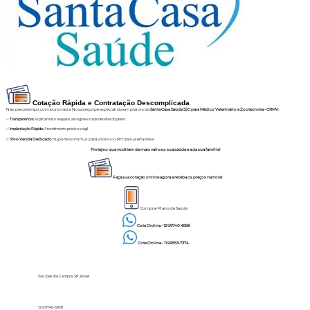
Cotação Rápida e Contratação Descomplicada
Não perca tempo com burocracia. Nossa equipe especialista em planos da
Santa Casa Saúde SJC para Médico Veterinário e Zootecnista - CRMV:
✅
Transparência:
Explicamos o reajuste, as regras e cada detalhe do plano.
✅
Implantação Rápida:
Atendimento prático e ágil.
✅
Pós-Venda Dedicado:
Suporte contínuo para você ou o RH da sua empresa.
Proteja o que você tem de mais valioso: sua saúde e a da sua família!
Faça sua cotação online agora e receba os preços na hora!
Comprar Plano de Saúde
Cote Online - 12 9.9740-6958
Cote Online - 11 9.9553-7374
São José dos Campos, SP, Brasil
12 9.9740-6958