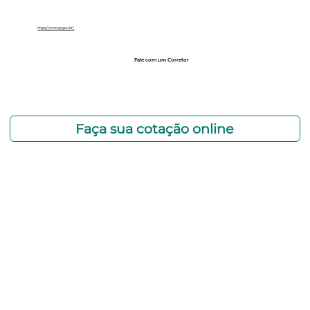
https://crmvsp.gov.br/
Fale com um Corretor
12 99740-6958
Faça sua cotação online