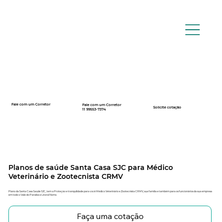
Fale com um Corretor
Fale com um Corretor
12 99740-6958
Solicite cotação
11 99553-7374
Planos de saúde Santa Casa SJC para Médico
Veterinário e Zootecnista CRMV
Plano da Santa Casa Saúde SJC, tem a Proteção e tranquilidade para você Médico Veterinário e Zootecnista CRMV, sua família e também para os funcionários da sua empresa
em todo o Vale do Paraíba e Litoral Norte.
Faça uma cotação