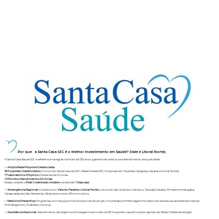
Por que a Santa Casa SJC é o Melhor Investimento em Saúde? (Vale e Litoral Norte).
A Santa Casa Saúde SJC é referência na região há mais de 120 anos, garantindo estrutura e atendimento de qualidade.
✅
Ampla Rede Própria e Credenciada:
19 Hospitais Credenciados
(Incluindo Santa Casa de SJC, Maternidade SJC, Hospitais em Taubaté, Caçapava, Jacareí e Litoral Norte).
+7 Laboratórios Próprios
e Dezenas de Clínicas.
+3 Prontos Atendimentos 24 Horas.
Deseja consultar a
Rede Credenciada completa
e atualizada?
Clique aqui
✅
Abrangência Regional:
Cobertura no
Vale do Paraíba
e
Litoral Norte
, incluindo São José dos Campos, Taubaté, Jacareí, Pindamonhangaba,
Caraguatatuba, São Sebastião, Ubatuba e outros 35 municípios.
✅
Medicina Preventiva:
Programas com equipe multidisciplinar (Nutrição, Fisioterapia, Enfermagem) focados em saúde e qualidade de vida (ex:
Antitabagismo, Diabetes, Coluna).
✅
Assistência Nacional:
Atendimento de Urgência e Emergência em mais de 30 hospitais nas principais capitais do Brasil (Rede Abramge).