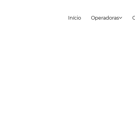
Início
Operadoras
C