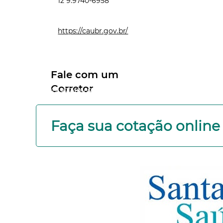
12 9.9740-6958
https://caubr.gov.br/
Fale com um
Corretor
12 99740-6958
Faça sua cotação online