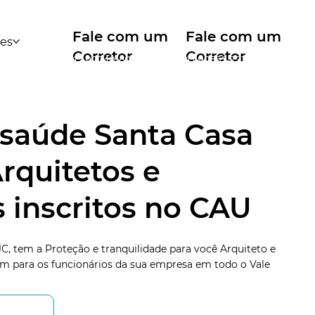
Fale com um
Fale com um
des
Corretor
Corretor
12 99740-6958
11 99553-7374
 saúde Santa Casa
rquitetos e
 inscritos no CAU
C, tem a Proteção e tranquilidade para você Arquiteto e
ém para os funcionários da sua empresa em todo o Vale