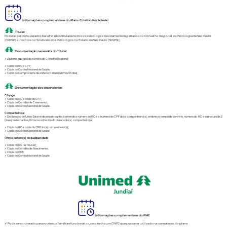
Informações complementares do Plano Coletivo Por Adesão:
Titular:
Poderão ser considerados beneficiários titulares todos os psicólogos devidamente registrados no Conselho Regional de Psicologia de São Paulo
(CRPSP) e inscritos no Sindicato dos Psicólogos no Estado de São Paulo (SINPSI);
Documentação necessária do Titular:
✓ Diploma
ou
cópia da carteira do Conselho Regional;
✓ Cópia do RG e CPF;
✓ Cópia do Cartão Nacional de Saúde;
✓ Cópia do Comprovante de endereço atual (últimos 90 dias);
Documentação dos dependentes
Cônjuge:
✓ Cópia do RG e cópia do CPF;
✓ Cópia da Certidão de Casamento;
✓ Cópia do Cartão Nacional de Saúde.
Companheiro(a)
✓ Declaração de União Estável de próprio punho, contendo o número do RG e o número do CPF do(a) companheiro(a), endereço, tempo de convívio, número do RG e assinatura de 2
(duas) testemunhas, firma reconhecida do titular e do(a) companheiro(a);
✓ Cópia do RG e cópia do CPF do(a) companheiro(a);
✓ Cópia do Cartão Nacional de Saúde
Filho(a) solteiro(a) de qualquer idade
✓ Cópia do RG (se houver);
✓ Cópia da Certidão de Nascimento;
✓ Cópia do CPF;
✓ Cópia do Cartão Nacional de Saúde
Informações complementares do PME
✓ Pode ser contratado para você e sua família e funcionários, caso tenha um CNPJ que possa ser utilizado na contratação do plano