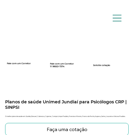
Fale com um Corretor
Fale com um Corretor
12 99740-6958
Solicite cotação
11 99553-7374
Planos de saúde Unimed Jundiaí para Psicólogos CRP |
SINPSI
O melhor plano de saúde em: Jundiaí, Barueri, Cabreúva, Cajamar, Campo Limpo Paulista, Francisco Morato, Franco da Rocha, Itupeva, Jarinu, Louveira e Várzea Paulista.
Faça uma cotação