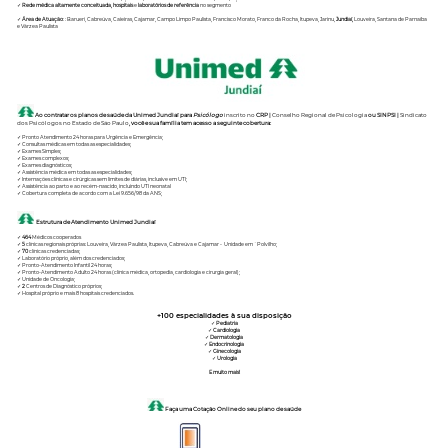
✓
Rede médica altamente conceituada, hospitais
e
laboratórios de referência
no segmento
✓
Área de Atuação
: : Barueri, Cabreúva, Caieiras, Cajamar, Campo Limpo Paulista, Francisco Morato, Franco da Rocha, Itupeva, Jarinu,
Jundiaí,
Louveira, Santana de Parnaíba
e Várzea Paulista
Ao contratar os planos de saúde da Unimed Jundiaí para
Psicólogo
inscrito no
CRP
|
Conselho Regional de Psicologia
ou
SINPSI |
Sindicato
dos Psicólogos no Estado de São Paulo
, você e sua família tem acesso a seguinte cobertura:
✓ Pronto Atendimento 24 horas para Urgência e Emergência;
✓ Consultas médicas em todas as especialidades;
✓ Exames Simples;
✓ Exames complexos;
✓ Exames diagnósticos;
✓ Assistência médica em todas as especialidades;
✓ Internações clínicas e cirúrgicas sem limites de diárias, inclusive em UTI;
✓ Assistência ao parto e ao recém-nascido, incluindo UTI neonatal
✓ Cobertura completa de acordo com a Lei 9.656/98 da ANS;
Estrutura de Atendimento Unimed Jundiaí
✓
464
Médicos cooperados
✓
5
clínicas regionais próprias: Louveira, Várzea Paulista, Itupeva, Cabreúva e Cajamar - Unidade em `Polvilho;
✓
70
clínicas credenciadas;
✓ Laboratório próprio, além dos credenciados;
✓ Pronto-Atendimento Infantil 24 horas;
✓ Pronto-Atendimento Adulto 24 horas (clínica médica, ortopedia, cardiologia e cirurgia geral);
✓ Unidade de Oncologia;
✓
2
Centros de Diagnóstico próprios;
✓ Hospital próprio e mais 8 hospitais credenciados.
+100
especialidades à sua disposição
✓
Pediatria
✓
Cardiologia
✓
Dermatologia
✓
Endocrinologia
✓
Ginecologia
✓
Urologia
E muito mais!
Faça uma Cotação Online do seu plano de saúde