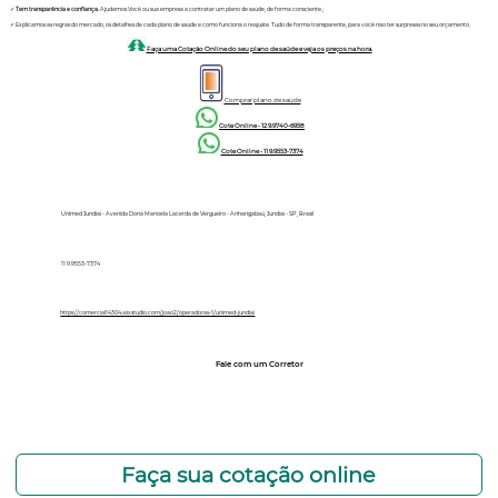
✓
Tem transparência e confiança.
Ajudamos Você ou sua empresa a contratar um plano de saúde, de forma consciente.;
✓ Explicamos as regras do mercado, os detalhes de cada plano de saúde e como funciona o reajuste. Tudo de forma transparente, para você não ter surpresas no seu orçamento.
Faça uma Cotação Online do seu plano de saúde e veja os preços na hora.
Comprar plano de saúde
Cote Online - 12 9.9740-6958
Cote Online - 11 9.9553-7374
Unimed Jundiaí - Avenida Dona Manoela Lacerda de Vergueiro - Anhangabaú, Jundiaí - SP, Brasil
11 9.9553-7374
https://comercial14304.wixstudio.com/joao2/operadoras-1/unimed-jundiai
Fale com um Corretor
12 99740-6958
Faça sua cotação online