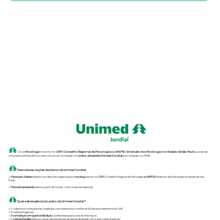
Você
Psicólogo
inscrito no
CRP
| Conselho Regional de Psicologia ou
SINPSI | Sindicato dos Psicólogos no Estado de São Paulo
, pode ter
uma série de benefícios exclusivos ao contratar um
plano de saúde Unimed Jundiaí
por Adesão ou PME.
Descubra as opções de planos da Unimed Jundiaí:
✓
Planos por Adesão:
planos com desconto especial para
Psicólogo
inscrito no
CRP
|
Conselho Regional de Psicologia
ou
SINPSI |
Sindicato dos Psicólogos no Estado de São
Paulo.
✓
Planos Empresariais:
planos a partir de 1 titular, com condições especiais.
Qual a abrangência do plano da Unimed Jundiaí?
✓ A cobertura é ambulatorial, hospitalar com obstetrícia e conforme Rol de procedimentos da ANS.
✓ Produtos Regionais.
✓
Acomodação em quarto individual
ou enfermaria para caso de internação,
✓ A
Unimed Jundiaí
oferece a seus clientes opções de planos de saúde com e sem coparticipação!