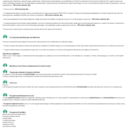
oxigenoterapia hiperbárica, quimioterapia, radioterapia, medicamentos antineoplásicos orais definidos no Rol de Procedimentos e Eventos em Saúde da ANS, vigente à época do
evento, litotripsias, terapias com imunobiológicos e pulsoterapia e todos os demais procedimentos cobertos pelo seguro, exceto os procedimentos descritos para os grupos de carência
subsequentes. -
180 (cento e oitenta) dias
✓ Parto a termo -
300 (trezentos) dias
✓ Transplantes de órgãos e tecidos, todos os procedimentos cirúrgicos associados a OPME /DMI (Órteses, Próteses, Materiais Especiais/Dispositivos Médicos Implantáveis), além de
internações de obesidade mórbida, bucomaxilo e ortopédicas -
180 (cento e oitenta) dias
✓ Internações psiquiátricas incluindo hospital dia, diálise peritoneal, hemodiálise, cirurgias de refração em oftalmologia e acupuntura -
180 (cento e oitenta) dias
✓ Terapias aqui descritas incluindo as especialidades, técnicas e métodos terapêuticos a elas relacionadas, desde que reconhecidos pelo respectivo conselho de classe e constantes no
Rol da ANS vigente à época do evento: fisioterapia, psicologia, fonoaudiologia, terapia ocupacional e nutrição. -
180 (cento e oitenta) dias.
* Os prazos de carência serão contados a partir da data de início de vigência do benefício
Condições para Redução de Carências
Para que o proponente seja elegível à redução de carências, devem ser respeitadas as condições a seguir:
✓ Possuir um plano de saúde da “Relação de operadoras congêneres”, listadas a seguir, por um período igual ou maior que 6 (seis) meses ininterruptos, para ter a redução de carências.
✓ O plano anteriormente contratado deve estar ativo ou ter sido cancelado há, no máximo, 60 (sessenta) dias do início de vigência do benefício.
Operadoras Congêneres:
Allianz • Lincx • Porto Seguro • Unimed's somente das regiões sul e sudeste (exceto Unimed Nacional) • Amil • Mediservice • Bradesco • Omint • Sompo Seguros • Care Plus • One Health •
SulAmérica
Benefícios dos Planos de Saúde da Unimed Jundiaí:
Prevenção e Saúde: Cuidando de Perto
Ao adquirir o Plano de Saúde da
Unimed Jundiaí
, você automaticamente tem direito de usufruir das nossas iniciativas de Prevenção e Saúde!
Conheça nossos programas e conteúdos para te ajudar nas mais diversas fases da sua vida.
Crônicos
O que é?
É um programa de gerenciamento médico de casos complexos, oferecido gratuitamente aos beneficiários da
Unimed Jundiaí
, portadores de doenças crônicas com complicações.
Programa de Saúde emocional
A nossa
saúde emocional
também necessita de cuidados, já que contribui para um corpo saudável. Foi pensando em cuidar da sua
Saúde Mental
que a
Unimed Jundiaí
desenvolveu um
programa que vai ajudá-lo a superar as dificuldades do dia a dia.
O
Programa Saúde Emocional
conta com uma equipe de psicólogos e médicos psiquiatras capacitados para identificar e tratar os sintomas causados pelas emoções que, muitas vezes,
sozinhos não sabemos como lidar.
Programa Viver Bem
Núcleo de Atenção à Saúde (NAS)
Momento Saúde Unimed
Mude1Hábito
Cartilhas de Saúde
Família em Foco
Saúde em Pauta
Viver Bem em Série