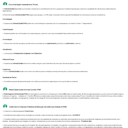
Documentação necessária do Titular:
A
Unimed Jundiaí
disponibiliza um produto voltado para o atendimento de micro, pequenas e médias empresas que valorizam a qualidade de vida de seus colaboradores e
dependentes:
O Plano de Saúde
Unimed Jundiaí PME
(seguro para grupos – 2 a 199 vidas). O produto oferece grande flexibilidade na contratação e preços competitivos.
Contratação
✓ Os planos da
Unimed Jundiaí PME
podem ser contratados por empresas com 2 ou mais pessoas. (no mínimo 1 titular + 1 dependente)
Coparticipação
✓ Os planos podem ser contratados com coparticipação, o que faz com a sua mensalidade fique ainda mais econômicos.
Acomodação
✓ Na hora de contratar seu plano, escolha entre acomodação em
apartamento
(privativo) ou
enfermaria
(coletivo).
Atendimento
✓ contratação:
Ambulatorial e Hospitalar com Obstetrícia
Melhores Preços
✓ Os planos da
Unimed Jundiaí
oferecem a melhor relação custo X benefício do mercado. Simule seu plano e confira!
Coberturas
✓ Com a
Unimed Jundiaí
Saúde você conta com obertura para consultas, exames, internações, e muitos outros procedimentos.
Variedade de Planos
✓ As melhores opções de planos de saúde com cobertura nacional ou regional para você, sua família ou empresa.
Rede Credenciada Unimed Jundiaí PME
A
Rede Seguros Unimed Saúde PME
tem abrangência nacional e é composta por mais de
464
médicos credenciados;
5
clínicas regionais próprias: Louveira, Várzea Paulista, Itupeva,
Cabreúva e Cajamar - Unidade em `Polvilho;
70
clínicas credenciadas; Laboratório próprio, além dos credenciados; Pronto-Atendimento Adulto e Infantil 24 horas; (clínica médica,
ortopedia, cardiologia e cirurgia geral); Unidade de Oncologia;
2
Centros de Diagnóstico próprios; Hospital próprio e mais 8 hospitais credenciados.
Carências Contratuais e Tabelas de Redução de Carências (Adesão & PME)
✓ Cobertura Acidentes pessoais
0 (zero) hora
✓ Atendimentos de urgência e/ou emergência, incluindo os decorrentes de complicações gestacionais -
24 HORAS
✓ Consultas médicas, procedimentos ambulatoriais sem necessidades de anestesia ou realizados sob anestesia local, serviços auxiliares de diagnose (exames laboratoriais, raio x
simples), ultrassonografia sem doppler em regime ambulatorial, exceto os serviços descritos nos itens subsequentes -
15 (quinze) dias
✓ Internações clínicas ou cirúrgicas e em hospital dia, ultrassonografias com doppler, tomografias computadorizadas, tilt tests, ressonância magnética, todos os procedimentos de
radiologia intervencionistas, medicina nuclear, ecodopplercadiograma, holter cardíaco 24 horas, cateterismo cardíaco, e angioplastias, arteriografias, endoscopias e laparoscopias,