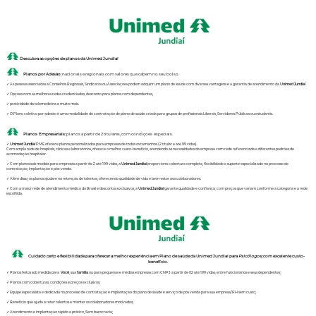
Descubra as opções de planos da Unimed Jundiaí
Planos por Adesão:
nacionais e regionais com valores que cabem no seu bolso.
✓ As pessoas associadas à Conselhos Regionais, Sindicatos ou Associações podem adquirir um plano de saúde com diversas vantagens e a garantia de atendimento da
Unimed Jundiaí
✓ Opções com as melhores redes credenciadas, desconto para planos com dependentes,
✓ praticidade da telemedicina e muito mais.
✓ O Plano coletivo por adesão é uma modalidade de contratação de plano de saúde criada para grupos de profissionais Liberais, Servidores Públicos ou estudantis.
Planos Empresariais:
planos a partir de 2 titulares, com condições especiais.
✓
Unimed Jundiaí
PME oferece planos personalizados para empresas de todos os tamanhos (2 titular e até 99 vidas).
Com ampla rede de hospitais, clínicas e laboratórios, oferece o melhor custo-benefício, atendendo às necessidades da empresa com rede referenciada e diferentes padrões de
acomodação hospitalar.
✓ Com planos sob medida para empresas a partir de 2 até 199 vidas, a
Unimed Jundiaí
proporciona cobertura completa, flexibilidade e suporte especializado no processo de
contratação, implantação e pós-venda.
✓ Além disso, os planos ajudam na retenção de talentos, oferecendo qualidade de vida e bem-estar aos colaboradores.
✓ Com a maior rede de atendimento médico do Brasil e descontos exclusivos, a
Unimed Jundiaí
garante qualidade e confiança, com preços que variam conforme a categoria e a rede
escolhida.
Cuidado certo e flexibilidade para oferecer a melhor experiência em Plano de saúde da Unimed Jundiaí para
Psicólogos;
com excelente custo-
benefício.
✓ Planos feitos sob medida para
Você
, sua
família
ou para pequenas e médias empresas com CNPJ a partir de 02 até 199 vidas, entre funcionários e seus dependentes;
✓ Planos com coberturas, condições e preços exclusivos;
✓ Equipe especialista e dedicada no processo de contratação e implantação do plano de saúde e serviço de pós venda para sua empresa/RH sem custo;
✓ Benefício que ajuda a reter talentos e manter os colaboradores motivados;
✓ Atendimento e implantação rápido e prático, Sem burocracia;