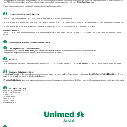
✓ Terapias aqui descritas incluindo as especialidades, técnicas e métodos terapêuticos a elas relacionadas, desde que reconhecidos pelo respectivo conselho de classe e constantes no
Rol da ANS vigente à época do evento: fisioterapia, psicologia, fonoaudiologia, terapia ocupacional e nutrição. -
180 (cento e oitenta) dias.
* Os prazos de carência serão contados a partir da data de início de vigência do benefício
Condições para Redução de Carências
Para que o proponente seja elegível à redução de carências, devem ser respeitadas as condições a seguir:
✓ Possuir um plano de saúde da “Relação de operadoras congêneres”, listadas a seguir, por um período igual ou maior que 6 (seis) meses ininterruptos, para ter a redução de carências.
✓ O plano anteriormente contratado deve estar ativo ou ter sido cancelado há, no máximo, 60 (sessenta) dias do início de vigência do benefício.
Operadoras Congêneres:
Allianz • Lincx • Porto Seguro • Unimed's somente das regiões sul e sudeste (exceto Unimed Nacional) • Amil • Mediservice • Bradesco • Omint • Sompo Seguros • Care Plus • One Health •
SulAmérica
Benefícios dos Planos de Saúde da Unimed Jundiaí:
Prevenção e Saúde: Cuidando de Perto
Ao adquirir o Plano de Saúde da
Unimed Jundiaí
, você automaticamente tem direito de usufruir das nossas iniciativas de Prevenção e Saúde!
Conheça nossos programas e conteúdos para te ajudar nas mais diversas fases da sua vida.
Crônicos
O que é?
É um programa de gerenciamento médico de casos complexos, oferecido gratuitamente aos beneficiários da
Unimed Jundiaí
, portadores de doenças crônicas com complicações.
Programa de Saúde emocional
A nossa
saúde emocional
também necessita de cuidados, já que contribui para um corpo saudável. Foi pensando em cuidar da sua
Saúde Mental
que a
Unimed Jundiaí
desenvolveu um
programa que vai ajudá-lo a superar as dificuldades do dia a dia.
O
Programa Saúde Emocional
conta com uma equipe de psicólogos e médicos psiquiatras capacitados para identificar e tratar os sintomas causados pelas emoções que, muitas vezes,
sozinhos não sabemos como lidar.
Programa Viver Bem
Núcleo de Atenção à Saúde (NAS)
Momento Saúde Unimed
Mude1Hábito
Cartilhas de Saúde
Família em Foco
Saúde em Pauta
Viver Bem em Série