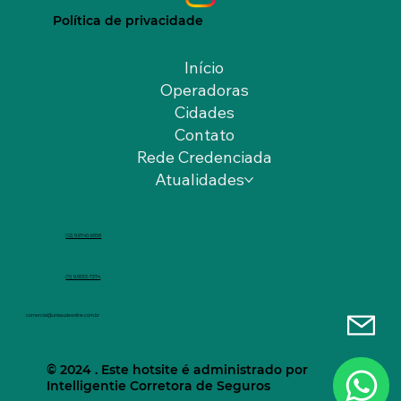
Política de privacidade
Início
Operadoras
Cidades
Contato
Rede Credenciada
Atualidades
(12) 9.9740-6958
(11) 9.9553-7374
comercial@unisaudeonline.com.br
© 2024 . Este hotsite é administrado por
Intelligentie Corretora de Seguros