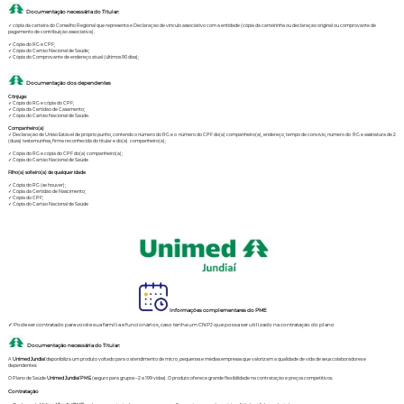
Documentação necessária do Titular:
✓ cópia da carteira do Conselho Regional que representa e Declaração de vínculo associativo com a entidade (cópia da carteirinha ou declaração original ou comprovante de
pagamento de contribuição associativa).
✓ Cópia do RG e CPF;
✓ Cópia do Cartão Nacional de Saúde;
✓ Cópia do Comprovante de endereço atual (últimos 90 dias);
Documentação dos dependentes
Cônjuge:
✓ Cópia do RG e cópia do CPF;
✓ Cópia da Certidão de Casamento;
✓ Cópia do Cartão Nacional de Saúde.
Companheiro(a)
✓ Declaração de União Estável de próprio punho, contendo o número do RG e o número do CPF do(a) companheiro(a), endereço, tempo de convívio, número do RG e assinatura de 2
(duas) testemunhas, firma reconhecida do titular e do(a) companheiro(a);
✓ Cópia do RG e cópia do CPF do(a) companheiro(a);
✓ Cópia do Cartão Nacional de Saúde
Filho(a) solteiro(a) de qualquer idade
✓ Cópia do RG (se houver);
✓ Cópia da Certidão de Nascimento;
✓ Cópia do CPF;
✓ Cópia do Cartão Nacional de Saúde
Informações complementares do PME
✓ Pode ser contratado para você e sua família e funcionários, caso tenha um CNPJ que possa ser utilizado na contratação do plano
Documentação necessária do Titular:
A
Unimed Jundiaí
disponibiliza um produto voltado para o atendimento de micro, pequenas e médias empresas que valorizam a qualidade de vida de seus colaboradores e
dependentes:
O Plano de Saúde
Unimed Jundiaí PME
(seguro para grupos – 2 a 199 vidas). O produto oferece grande flexibilidade na contratação e preços competitivos.
Contratação