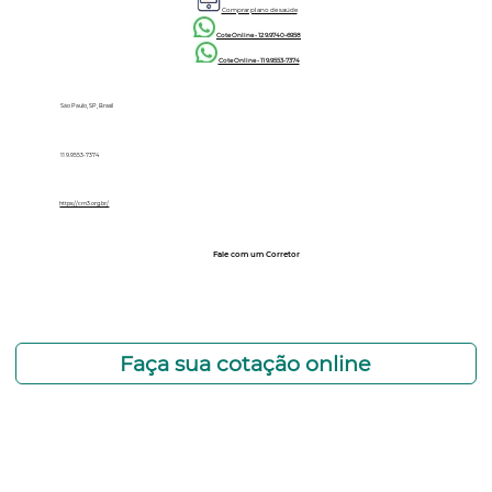
Comprar plano de saúde
Cote Online - 12 9.9740-6958
Cote Online - 11 9.9553-7374
São Paulo, SP, Brasil
11 9.9553-7374
https://crn3.org.br/
Fale com um Corretor
12 99740-6958
Faça sua cotação online