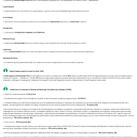
✓ Os planos da
Unimed Jundiaí PME
podem ser contratados por empresas com 2 ou mais pessoas. (no mínimo 1 titular + 1 dependente)
Coparticipação
✓ Os planos podem ser contratados com coparticipação, o que faz com a sua mensalidade fique ainda mais econômicos.
Acomodação
✓ Na hora de contratar seu plano, escolha entre acomodação em
apartamento
(privativo) ou
enfermaria
(coletivo).
Atendimento
✓ contratação:
Ambulatorial e Hospitalar com Obstetrícia
Melhores Preços
✓ Os planos da
Unimed Jundiaí
oferecem a melhor relação custo X benefício do mercado. Simule seu plano e confira!
Coberturas
✓ Com a
Unimed Jundiaí
Saúde você conta com obertura para consultas, exames, internações, e muitos outros procedimentos.
Variedade de Planos
✓ As melhores opções de planos de saúde com cobertura nacional ou regional para você, sua família ou empresa.
Rede Credenciada Unimed Jundiaí PME
A
Rede Seguros Unimed Saúde PME
tem abrangência nacional e é composta por mais de
464
médicos credenciados;
5
clínicas regionais próprias: Louveira, Várzea Paulista, Itupeva,
Cabreúva e Cajamar - Unidade em `Polvilho;
70
clínicas credenciadas; Laboratório próprio, além dos credenciados; Pronto-Atendimento Adulto e Infantil 24 horas; (clínica médica,
ortopedia, cardiologia e cirurgia geral); Unidade de Oncologia;
2
Centros de Diagnóstico próprios; Hospital próprio e mais 8 hospitais credenciados.
Carências Contratuais e Tabelas de Redução de Carências (Adesão & PME)
✓ Cobertura Acidentes pessoais
0 (zero) hora
✓ Atendimentos de urgência e/ou emergência, incluindo os decorrentes de complicações gestacionais -
24 HORAS
✓ Consultas médicas, procedimentos ambulatoriais sem necessidades de anestesia ou realizados sob anestesia local, serviços auxiliares de diagnose (exames laboratoriais, raio x
simples), ultrassonografia sem doppler em regime ambulatorial, exceto os serviços descritos nos itens subsequentes -
15 (quinze) dias
✓ Internações clínicas ou cirúrgicas e em hospital dia, ultrassonografias com doppler, tomografias computadorizadas, tilt tests, ressonância magnética, todos os procedimentos de
radiologia intervencionistas, medicina nuclear, ecodopplercadiograma, holter cardíaco 24 horas, cateterismo cardíaco, e angioplastias, arteriografias, endoscopias e laparoscopias,
oxigenoterapia hiperbárica, quimioterapia, radioterapia, medicamentos antineoplásicos orais definidos no Rol de Procedimentos e Eventos em Saúde da ANS, vigente à época do
evento, litotripsias, terapias com imunobiológicos e pulsoterapia e todos os demais procedimentos cobertos pelo seguro, exceto os procedimentos descritos para os grupos de carência
subsequentes. -
180 (cento e oitenta) dias
✓ Parto a termo -
300 (trezentos) dias
✓ Transplantes de órgãos e tecidos, todos os procedimentos cirúrgicos associados a OPME /DMI (Órteses, Próteses, Materiais Especiais/Dispositivos Médicos Implantáveis), além de
internações de obesidade mórbida, bucomaxilo e ortopédicas -
180 (cento e oitenta) dias
✓ Internações psiquiátricas incluindo hospital dia, diálise peritoneal, hemodiálise, cirurgias de refração em oftalmologia e acupuntura -
180 (cento e oitenta) dias