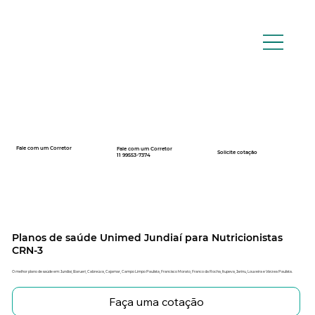
Fale com um Corretor
Fale com um Corretor
12 99740-6958
Solicite cotação
11 99553-7374
Planos de saúde Unimed Jundiaí para Nutricionistas
CRN-3
O melhor plano de saúde em: Jundiaí, Barueri, Cabreúva, Cajamar, Campo Limpo Paulista, Francisco Morato, Franco da Rocha, Itupeva, Jarinu, Louveira e Várzea Paulista.
Faça uma cotação