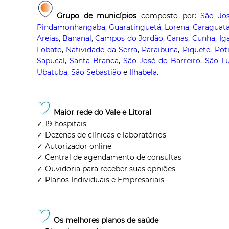
Grupo de municípios
composto por:
São Jo
Pindamonhangaba
,
Guaratinguetá
,
Lorena
,
Caraguat
Areias
,
Bananal
,
Campos do Jordão
,
Canas
,
Cunha
,
Ig
Lobato
,
Natividade da Serra
,
Paraibuna
,
Piquete
,
Pot
Sapucaí
,
Santa Branca
,
São José do Barreiro
,
São Lu
Ubatuba
,
São Sebastião
e
Ilhabela
.
Maior rede do Vale e Litoral
✓ 19 hospitais
✓ Dezenas de clínicas e laboratórios
✓ Autorizador online
✓ Central de agendamento de consultas
✓ Ouvidoria para receber suas opniões
✓ Planos Individuais e Empresariais
Os melhores planos de saúde