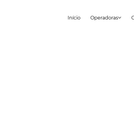
Início
Operadoras
C