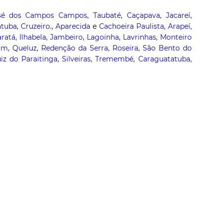
sé dos
Campos
Campos
,
Taubaté
,
Caçapava
,
Jacareí
,
atuba
,
Cruzeiro
.,
Aparecida
e
Cachoeira Paulista
,
Arapeí
,
aratá
,
Ilhabela
,
Jambeiro
,
Lagoinha
,
Lavrinhas
,
Monteiro
im
,
Queluz
,
Redenção da Serra
,
Roseira
,
São Bento do
iz do Paraitinga
,
Silveiras
,
Tremembé
,
Caraguatatuba
,