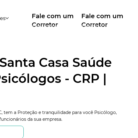
Fale com um
Fale com um
des
Corretor
Corretor
12 99740-6958
11 99553-7374
 Santa Casa Saúde
sicólogos - CRP |
, tem a Proteção e tranquilidade para você Psicólogo,
funcionários da sua empresa.