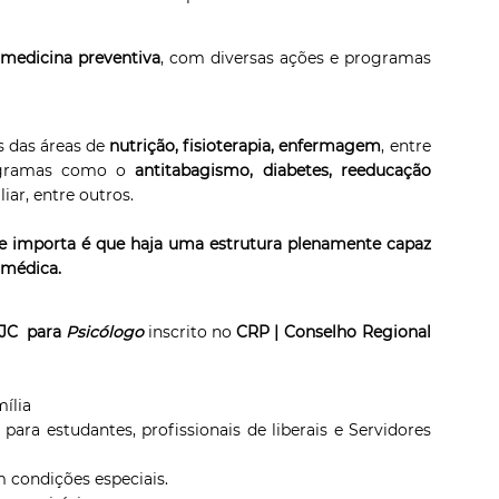
a
medicina preventiva
, com diversas ações e programas
s das áreas de
nutrição, fisioterapia, enfermagem
, entre
rogramas como o
antitabagismo, diabetes, reeducação
iar, entre outros.
nte importa é que haja uma estrutura plenamente capaz
 médica.
SJC para
Psicólogo
inscrito no
CRP
| Conselho Regional
mília
ara estudantes, profissionais de liberais e Servidores
om condições especiais.