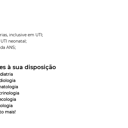
rias, inclusive em UTI;
 UTI neonatal;
 da ANS;
es à sua disposição
diatria
diologia
atologia
rinologia
ecologia
ologia
to mais!