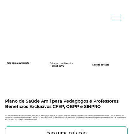
Fale com um Corretor
Fale com um Corretor
12 99740-6958
Solicite cotação
11 99553-7374
Plano de Saúde Amil para Pedagogos e Professores:
Benefícios Exclusivos CFEP, OBPP e SINPRO
Encontre a melhor proteção para sua trajetória na educação. Planos de saúde Amil especializados para pedagogos e professores vinculados ao CFEP, OBPP, SINPRO ou
APEOESP. Compare as modalidades Amil PME (a partir de 2 vidas) e contratos coletivos por adesão. Atendimento de elite nos hospitais Samaritano e São Luiz, economia de
até 40% para MEI e ampla cobertura nacional.
Faça uma cotação