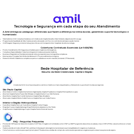
Tecnologia e Segurança em cada etapa do seu Atendimento
A Amil entrega ao pedagogo diferenciais que fazem a diferença na rotina escolar, garantindo suporte tecnológico e
humanizado:
Telemedicina Amil: Consultas imediatas com médicos do Hospital Israelita Albert Einstein, disponíveis 24h via app.
Programas de Qualidade de Vida: Gestão proativa de saúde com foco no controle do estresse e saúde mental.
Amil Resgate: Segurança total em situações críticas com transporte inter-hospitalar de alta tecnologia.
Coberturas Contratuais Essenciais (Lei 9.656/98):
Pronto Atendimento 24h: Segurança imediata para Urgência e Emergência.
Consultas e Especialidades: Cobertura integral em todas as áreas da medicina.
Exames e Diagnósticos: Dos laboratoriais de rotina às ressonâncias e tomografias complexas.
Internações e Cirurgias: Sem limite de diárias em UTI e procedimentos cirúrgicos.
Materno-Infantil: Assistência completa ao parto e cuidados ao recém-nascido (incluindo UTI Neonatal).
Rede Hospitalar de Referência
Resumo da Rede Credenciada: Capital e Região
A rede da Amil é composta pelos centros médicos mais respeitados, oferecendo suporte em todas as regiões:
São Paulo Capital:
Zona Oeste e Centro: Hospital Samaritano Higienópolis, Hospital Paulistano e Hospital Metropolitano (Lapa).
Zona Sul: Hospital Santa Paula (Vila Olímpia) e Hospital Santa Cruz (Vila Mariana).
Zona Norte: Hospital São Camilo Santana e Hospital Nipo-Brasileiro.
Zona Leste: Hospital Vitória Anália Franco e Hospital São Luiz Anália Franco.
Interior e Região Metropolitana:
Guarulhos: Hospital São Luiz Guarulhos e Hospital Carlos Chagas.
Mogi das Cruzes: Hospital Ipiranga Mogi (Referência absoluta no Alto Tietê).
Arujá/Suzano: Hospital Ipiranga Arujá e Hospital Santa Maria de Suzano.
FAQ - Perguntas Frequentes
Preciso de CNPJ para ter desconto no plano Amil? Não. O registro em entidades como CFEP ou OBPP já garante descontos via adesão, mas o CNPJ (PME) costuma oferecer a maior
economia.
O plano atende em todo o Brasil? Sim, as linhas Amil possuem abrangência nacional para sua tranquilidade em viagens ou mudanças.
Como funciona a carência para quem já tem plano? Realizamos a análise de compra de carências de operadoras congêneres para reduzir seus prazos de espera.