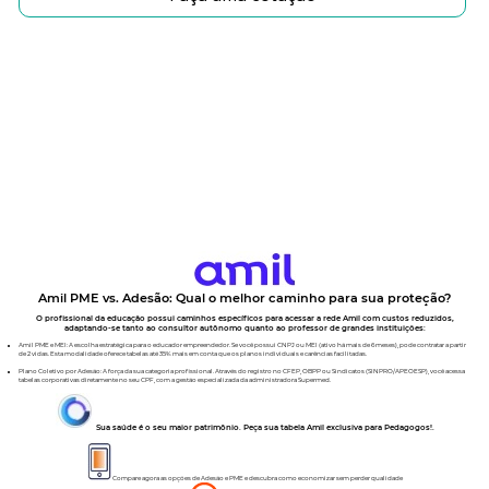
Amil PME vs. Adesão: Qual o melhor caminho para sua proteção?
O profissional da educação possui caminhos específicos para acessar a rede Amil com custos reduzidos,
adaptando-se tanto ao consultor autônomo quanto ao professor de grandes instituições:
Amil PME e MEI: A escolha estratégica para o educador empreendedor. Se você possui CNPJ ou MEI (ativo há mais de 6 meses), pode contratar a partir
de 2 vidas. Esta modalidade oferece tabelas até 35% mais em conta que os planos individuais e carências facilitadas.
Plano Coletivo por Adesão: A força da sua categoria profissional. Através do registro no CFEP, OBPP ou Sindicatos (SINPRO/APEOESP), você acessa
tabelas corporativas diretamente no seu CPF, com a gestão especializada da administradora Supermed.
Sua saúde é o seu maior patrimônio. Peça sua tabela Amil exclusiva para Pedagogos!.
Compare agora as opções de Adesão e PME e descubra como economizar sem perder qualidade