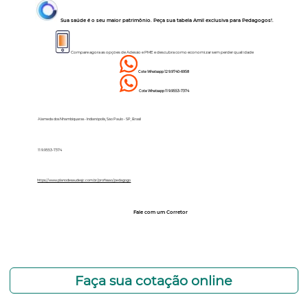
Sua saúde é o seu maior patrimônio. Peça sua tabela Amil exclusiva para Pedagogos!.
Compare agora as opções de Adesão e PME e descubra como economizar sem perder qualidade
Cote Whatsapp 12 9.9740-6958
Cote Whatsapp 11 9.9553-7374
Alameda dos Nhambiquaras - Indianópolis, São Paulo - SP, Brasil
11 9.9553-7374
https://www.planodesaudesjc.com.br/profissao/pedagogo
Fale com um Corretor
12 99740-6958
Faça sua cotação online