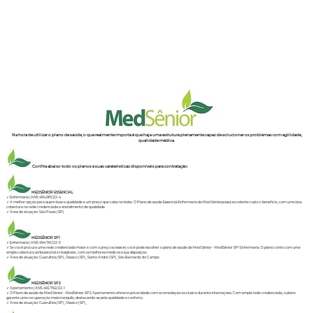
Na hora de utilizar o plano de saúde, o que realmente importa é que haja uma estrutura plenamente capaz de solucionar os problemas com agilidade,
qualidade médica.
Confira abaixo todo os planos e suas carateristicas disponíveis para contratação:
MEDSÊNIOR ESSENCIAL
✓ Enfermaria | ANS 494.081/22-4
✓ A melhor opção para quem busca qualidade e um preço que cabe no bolso. O Plano de saúde Essencial Enfermaria da Med Sêniorpossui excelente custo x benefício, com uma boa
cobertura na rede credenciada e atendimento de qualidade.
✓ Área de atuação: São Paulo (SP)
MEDSÊNIOR SP1
✓ Enfermaria | ANS 494.761/22-3
✓ Se você procura uma rede credenciada maior e com o preço acessível, você pode escolher o plano de saúde da Med Sênior - MedSênior SP1 Enfermaria. O plano conta com uma
ampla cobertura ambulatorial e Hospitalar, com os melhores médicos à sua disposição.
✓ Área de atuação: Guarulhos (SP), Osasco (SP), Santo André (SP), São Bernardo do Campo
MEDSÊNIOR SP2
✓ Apartamento | ANS 492.762/22-1
✓ O Plano de saúde da Med Sênior - MedSênior SP2 Apartamento oferece privacidade com acomodação exclusiva durante internações. Com ampla rede credenciada, o plano
garante uma recuperação mais tranquila, destacando-se pela qualidade e conforto.
✓ Área de atuação: Guarulhos (SP), Osasco (SP),