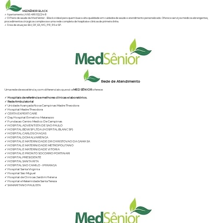
MEDSÊNIOR BLACK
✓ Apartamento | ANS 499.102/24-8
✓ O Plano de saúde da Med Sênior - Black é ideal para quem busca alta qualidade em cuidados de saúde e atendimento personalizado. Oferece serviços médicos abrangentes,
procedimentos cirúrgicos complexos e uma rede completa de hospitais e clínicas de primeira linha.
✓ Área de atuação: BH, DF, ES, MG, PR, RS e SP.
Rede de Atendimento
Uma rede de excelência, com diferenciais que só a
MED SÊNIOR
oferece:
✓
Hospitais de referência e melhores clínicas e laboratórios.
✓
Rede Ambulatorial
✓ Unidade Avançada Nova Campinas Madre Theodora
✓ Hospital Madre Theodora
✓ CERTA EXPERT CARE
✓ Day Hospital Ermelino Matarazzo
✓ Fundacao Centro Medico De Campinas
✓ HOSPITAL ADVENTISTA DE SAO PAULO
✓ HOSPITAL BDW SP LTDA (HOSPITAL BLANC SP)
✓ HOSPITAL CARLOS CHAGAS
✓ HOSPITAL DOM ALVARENGA
✓ HOSPITAL E MATERNIDADE DR CHRISTOVAO DA GAMA SA
✓ HOSPITAL E MATERNIDADE METROPOLITANO
✓ HOSPITAL E MATERNIDADE VITORIA
✓ HOSPITAL E PRONTO SOCORRO PORTINARI
✓ HOSPITAL PRESIDENTE
✓ HOSPITAL SANTA RITA
✓ HOSPITAL SAO CAMILO - IPIRANGA
✓ Hospital Santa Virgínia
✓ Hospital São Miguel
✓ Hospital de Clínicas Jardim Helena
✓ Hospital e Maternidade Santa Tereza
✓ SAMARITANO PAULISTA