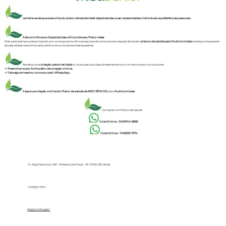
Lembre-se de que a escolha do plano de saúde ideal depende das suas necessidades individuais e preferências pessoais.
Fale com Nossos Especialistas e Encontre seu Plano Ideal
Não perca tempo pesquisando por conta própria. Nossa equipe de consultores é especialista em
planos de saúde para
Nutricionista
s
e está pronta para te
ajudar a fazer a escolha certa, de forma consciente e transparente.
Receba uma
cotação personalizada
ou tire suas dúvidas diretamente com um de nossos consultores.
✓ Preencha nosso formulário de cotação online.
✓ Fale agora mesmo conosco pelo WhatsApp.
Faça sua cotação online do Plano de saúde da MED SÊNIOR
para
Nutricionista
s
Comprar um Plano de saúde
Cote Online - 12 9.9740-6958
Cote Online - 11 9.9553-7374
Av. Brig. Faria Lima, 1461 - Pinheiros, São Paulo - SP, 01452-002, Brasil
11 9.9553-7374
https://crn3.org.br/