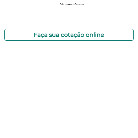
Fale com um Corretor
12 99740-6958
Faça sua cotação online