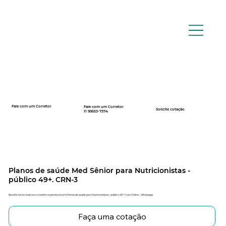
Fale com um Corretor
Fale com um Corretor
12 99740-6958
Solicite cotação
11 99553-7374
Planos de saúde Med Sênior para Nutricionistas -
público 49+. CRN-3
Benefícios exclusivos e a melhor experiência em Planos de saúde para Nutricionistas - público 49+ Cote Online - Whatsapp.
Faça uma cotação