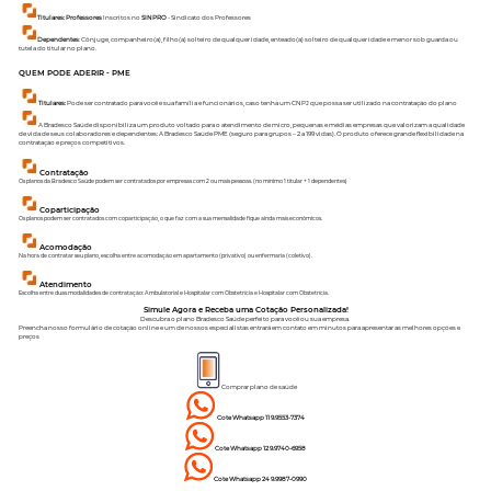
Titulares: Professores
Inscritos no
SINPRO
- Sindicato dos Professores
Dependentes
: Cônjuge, companheiro(a), filho(a) solteiro de qualquer idade, enteado(a) solteiro de qualquer idade e menor sob guarda ou
tutela do titular no plano.
QUEM PODE ADERIR - PME
Titulares:
Pode ser contratado para você e sua família e funcionários, caso tenha um CNPJ que possa ser utilizado na contratação do plano
A Bradesco Saúde disponibiliza um produto voltado para o atendimento de micro, pequenas e médias empresas que valorizam a qualidade
de vida de seus colaboradores e dependentes: A Bradesco Saúde PME (seguro para grupos – 2 a 199 vidas). O produto oferece grande flexibilidade na
contratação e preços competitivos.
Contratação
Os planos da Bradesco Saúde podem ser contratados por empresas com 2 ou mais pessoas. (no mínimo 1 titular + 1 dependentes)
Coparticipação
Os planos podem ser contratados com coparticipação, o que faz com a sua mensalidade fique ainda mais econômicos.
Acomodação
Na hora de contratar seu plano, escolha entre acomodação em apartamento (privativo) ou enfermaria (coletivo).
Atendimento
Escolha entre duas modalidades de contratação: Ambulatorial e Hospitalar com Obstetrícia e Hospitalar com Obstetrícia.
Simule Agora e Receba uma Cotação Personalizada!
Descubra o plano Bradesco Saúde perfeito para você ou sua empresa.
Preencha nosso formulário de cotação online e um de nossos especialistas entrará em contato em minutos para apresentar as melhores opções e
preços
Comprar plano de saúde
Cote Whatsapp 11 9.9553-7374
Cote Whatsapp 12 9.9740-6958
Cote
Whatsapp
24 9.9987-0990