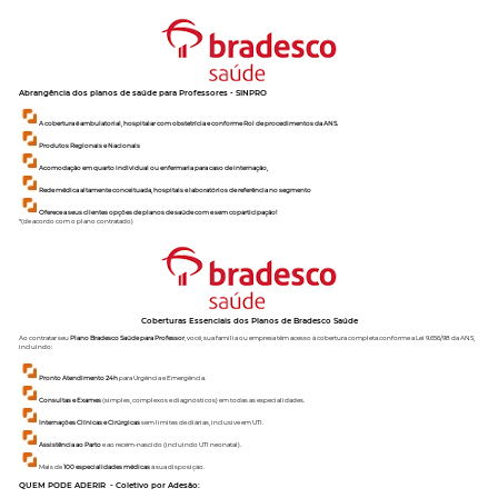
Abrangência dos planos de saúde para
Professores
-
SINPRO
A cobertura é ambulatorial, hospitalar com obstetrícia e conforme Rol de procedimentos da ANS.
Produtos Regionais e Nacionais
Acomodação em quarto individual ou enfermaria para caso de internação,
Rede médica altamente conceituada, hospitais e laboratórios de referência no segmento
Oferece a seus clientes opções de planos de saúde com e sem coparticipação!
*(de acordo com o plano contratado)
Coberturas Essenciais dos Planos de Bradesco Saúde
Ao contratar seu
Plano Bradesco Saúde para Professor
, você, sua família ou empresa têm acesso à cobertura completa conforme a Lei 9.656/98 da ANS,
incluindo:
Pronto Atendimento 24h
para Urgência e Emergência.
Consultas e Exames
(simples, complexos e diagnósticos) em todas as especialidades.
Internações Clínicas e Cirúrgicas
sem limites de diárias, inclusive em UTI.
Assistência ao Parto
e ao recém-nascido (incluindo UTI neonatal).
Mais de
100 especialidades médicas
à sua disposição.
QUEM PODE ADERIR - Coletivo por Adesão: