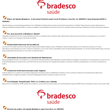
Plano de Saúde Bradesco: A Escolha Premium para Você
Professor
inscrito no
SINPRO
e Sua Empresa (PME e
Adesão)
Garanta acesso a uma saúde de excelência com a Bradesco Saúde, líder em planos de saúde corporativos no Brasil. Descubra a solução ideal para sua
Pequena e Média Empresa (PME) ou para contratação via entidades de classe (Coletivo por Adesão) e tenha a tranquilidade que você e sua equipe merecem.
Por que escolher a Bradesco Saúde?
A Bradesco Saúde é sinônimo de qualidade, solidez e um atendimento diferenciado, desenhado para quem busca mais do que apenas um convênio
médico, mas sim um parceiro de saúde confiável.
Ampla Rede Nacional de Excelência
Conte com uma das maiores e mais qualificadas redes referenciadas do país. A Bradesco Saúde oferece acesso a milhares de hospitais, clínicas e
laboratórios de prestígio em todo o território brasileiro, incluindo centros de referência em diversas especialidades. Ao utilizar a rede credenciada, você não
precisa desembolsar valores no momento do atendimento.
Liberdade de Escolha com Sistema de Reembolso
Se a sua preferência é por um médico ou hospital fora da rede credenciada, a Bradesco Saúde oferece a vantagem do reembolso. Esse benefício proporciona
total liberdade para você escolher o profissional de sua confiança, com a garantia de reaver os valores investidos, respeitando os limites contratuais do
plano.
Cobertura Internacional para suas Viagens
Viaje a negócios ou a lazer com a máxima segurança. Diversos planos da Bradesco Saúde incluem cobertura médica e hospitalar para urgências e
emergências em viagens ao exterior. Tranquilidade garantida em qualquer lugar do mundo.
Contratação Simplificada: PME ou Coletivo por Adesão
Seja você um empresário (PME a partir de 3 vidas) ou um profissional associado a uma entidade de classe (CORECON, por exemplo), temos a solução ideal.
Simule seu plano de saúde Bradesco para inscritos no SINPRO