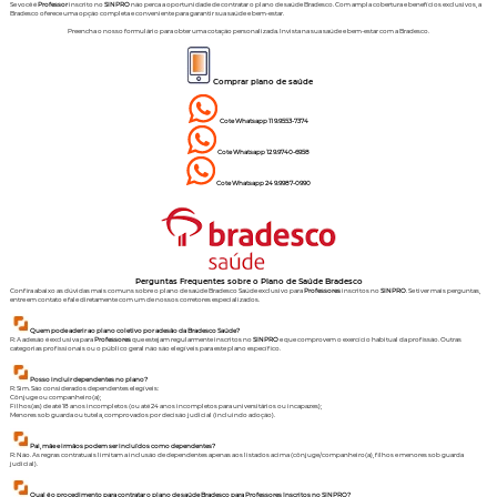
Se você é
Professor
inscrito no
SINPRO
não perca a oportunidade de contratar o plano de saúde Bradesco. Com ampla cobertura e benefícios exclusivos, a
Bradesco oferece uma opção completa e conveniente para garantir sua saúde e bem-estar.
Preencha o nosso formulário para obter uma cotação personalizada. Invista na sua saúde e bem-estar com a Bradesco.
Comprar plano de saúde
Cote Whatsapp 11 9.9553-7374
Cote Whatsapp 12 9.9740-6958
Cote
Whatsapp
24 9.9987-0990
Perguntas Frequentes sobre o Plano de Saúde Bradesco
Confira abaixo as dúvidas mais comuns sobre o plano de saúde Bradesco Saúde exclusivo para
Professores
inscritos no
SINPRO
. Se tiver mais perguntas,
entre em contato e fale diretamente com um de nossos corretores especializados.
Quem pode aderir ao plano coletivo por adesão da Bradesco Saúde?
R: A adesão é exclusiva para
Professores
que estejam regularmente inscritos no
SINPRO
e que comprovem o exercício habitual da profissão. Outras
categorias profissionais ou o público geral não são elegíveis para este plano específico.
Posso incluir dependentes no plano?
R: Sim. São considerados dependentes elegíveis:
Cônjuge ou companheiro(a);
Filhos(as) de até 18 anos incompletos (ou até 24 anos incompletos para universitários ou incapazes);
Menores sob guarda ou tutela, comprovados por decisão judicial (incluindo adoção).
Pai, mãe e irmãos podem ser incluídos como dependentes?
R: Não. As regras contratuais limitam a inclusão de dependentes apenas aos listados acima (cônjuge/companheiro(a), filhos e menores sob guarda
judicial).
Qual é o procedimento para contratar o plano de saúde Bradesco para Professores Inscritos no SINPRO?