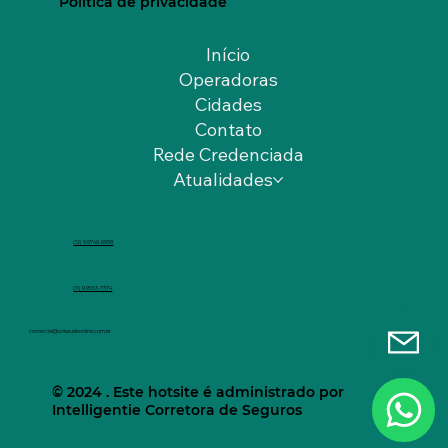
Política de privacidade
Início
Operadoras
Cidades
Contato
Rede Credenciada
Atualidades
(12) 9.9740-6958
(11) 9.9553-7374
comercial@unisaudeonline.com.br
© 2024 . Este hotsite é administrado por
Intelligentie Corretora de Seguros