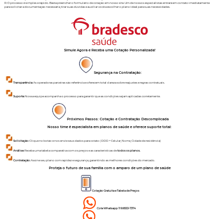
R: O processo é simples e rápido. Basta preencher o formulário de cotação em nosso site. Um de nossos especialistas entrará em contato imediatamente
para solicitar a documentação necessária, tirar suas dúvidas e auxiliar você a escolher o plano ideal para suas necessidades.
Simule Agora e Receba uma Cotação Personalizada!
Segurança na Contratação:
Transparência:
As operadoras parceiras são referência e oferecem total clareza sobre reajustes e regras contratuais.
Suporte:
Nossa equipe acompanha o processo para garantir que as condições sejam aplicadas corretamente.
Próximos Passos: Cotação e Contratação Descomplicada
Nosso time é especialista em planos de saúde e oferece suporte total:
Solicitação:
Clique no botão e nos envie seus dados para cotato ( DDD + Celular, Nome, Cidade de residência)
Análise:
Receba uma tabela comparativa com os preços e as características de
todos os planos.
Contratação:
Assine seu plano com rapidez e segurança, garantindo as melhores condições do mercado.
Proteja o futuro de sua família com o amparo de um plano de saúde
Cotação Gratuita e Tabela de Preços
Cote Whatsapp 11 9.9553-7374