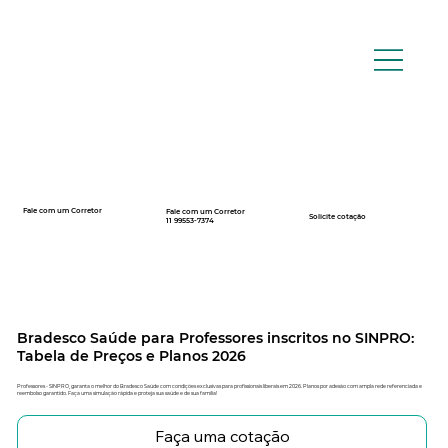
Fale com um Corretor
Fale com um Corretor
12 99740-6958
Solicite cotação
11 99553-7374
Bradesco Saúde para Professores inscritos no SINPRO:
Tabela de Preços e Planos 2026
Professores - SINPRO, garanta o melhor do Bradesco Saúde com condições exclusivas para profissionais liberais em 2026. Planos por adesão com ampla rede referenciada e
reembolso garantido. Faça uma simulação rápida e proteja sua saúde e de sua família!
Faça uma cotação