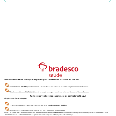
Planos de saúde em condições especiais para Professores inscritos no SINPRO
Você
Professor
-
SINPRO
pode ter uma série de benefícios exclusivos ao contratar um plano de saúde Bradesco.
A Bradesco saúde para
Professores
é a melhor opção em seguro saúde com diferenciais e benefícios exclusivos.
Tudo o que você precisa saber antes de contratar está aqui:
Opções de Contratação
Coletivo por Adesão - planos com desconto especial para
Professores - SINPRO
Para EMPRESAS a partir de 2 vidas. - Através do CNPJ, com condições especiais.
Possui clínica ou MEI? Economize até 40% no Bradesco Saúde para
Professores
. Confira a tabela 2026 para planos empresariais a partir de 2 vidas.
Atendimento nacional nos melhores hospitais e clínicas. Peça sua cotação personalizada hoje