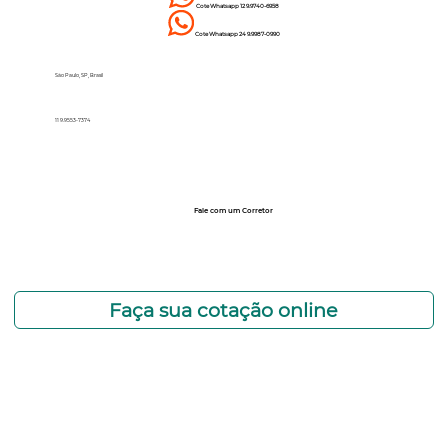
Cote Whatsapp 12 9.9740-6958
Cote
Whatsapp
24 9.9987-0990
São Paulo, SP, Brasil
11 9.9553-7374
Fale com um Corretor
12 99740-6958
Faça sua cotação online