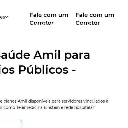
Fale com um
Fale com um
des
Corretor
Corretor
12 99740-6958
11 99553-7374
Saúde Amil para
os Públicos -
e planos Amil disponíveis para servidores vinculados à
os como Telemedicina Einstein e rede hospitalar