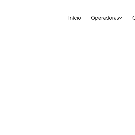
Início
Operadoras
C