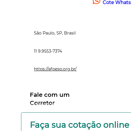
Cote Whatsa
São Paulo, SP, Brasil
11 9.9553-7374
https://afpesp.org.br/
Fale com um
Corretor
12 99740-6958
Faça sua cotação online