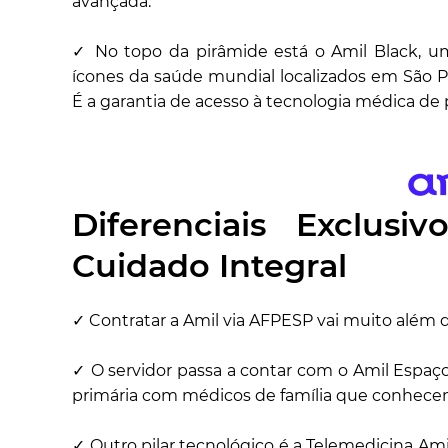
avançada.
✓ No topo da pirâmide está o Amil Black, u
ícones da saúde mundial localizados em São Pau
É a garantia de acesso à tecnologia médica de 
Diferenciais Exclusi
Cuidado Integral
✓ Contratar a Amil via AFPESP vai muito além d
✓ O servidor passa a contar com o Amil Espaç
primária com médicos de família que conhecem
✓ Outro pilar tecnológico é a Telemedicina Am