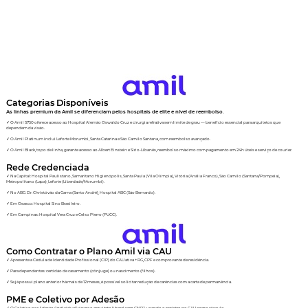
Categorias Disponíveis
As linhas premium da Amil se diferenciam pelos hospitais de elite e nível de reembolso.
✓ O Amil S750 oferece acesso ao Hospital Alemão Oswaldo Cruz e cirurgia refrativa sem limite de grau — benefício essencial para arquitetos que
dependem da visão.
✓ O Amil Platinum inclui Leforte Morumbi, Santa Catarina e São Camilo Santana, com reembolso avançado.
✓ O Amil Black, topo de linha, garante acesso ao Albert Einstein e Sírio-Libanês, reembolso máximo com pagamento em 24h úteis e serviço de courier.
Rede Credenciada
✓ Na Capital: Hospital Paulistano, Samaritano Higienópolis, Santa Paula (Vila Olímpia), Vitória (Anália Franco), São Camilo (Santana/Pompeia),
Metropolitano (Lapa), Leforte (Liberdade/Morumbi).
✓ No ABC: Dr. Christóvão da Gama (Santo André), Hospital ABC (São Bernardo).
✓ Em Osasco: Hospital Sino Brasileiro.
✓ Em Campinas: Hospital Vera Cruz e Celso Pierro (PUCC).
Como Contratar o Plano Amil via CAU
✓ Apresente a Cédula de Identidade Profissional (CIP) do CAU ativa + RG, CPF e comprovante de residência.
✓ Para dependentes: certidão de casamento (cônjuge) ou nascimento (filhos).
✓ Se já possui plano anterior há mais de 12 meses, é possível solicitar redução de carências com a carta de permanência.
PME e Coletivo por Adesão