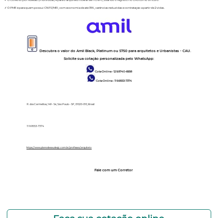
✓ O Coletivo por Adesão (Individual) é para o arquiteto liberal sem CNPJ, usando o registro no CAU como vínculo.
✓ O PME é para quem possui CNPJ/MEI, com economia de até 35%, carências reduzidas e contratação a partir de 2 vidas.
Descubra o valor do Amil Black, Platinum ou S750 para arquitetos e Urbanistas - CAU.
Solicite sua cotação personalizada pelo WhatsApp:
Cote Online - 12 9.9740-6958
Cote Online - 11 9.9553-7374
R. dos Carmelitas, 149 - Sé, São Paulo - SP, 01020-010, Brasil
11 9.9553-7374
https://www.planodesaudesjc.com.br/profissao/arquiteto
Fale com um Corretor
12 99740-6958