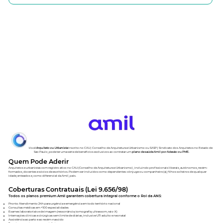
Você
Arquiteto ou Urbanista
inscrito no CAU | Conselho de Arquitetura e Urbanismo ou SASP | Sindicato dos Arquitetos no Estado de
São Paulo, pode ter uma série de benefícios exclusivos ao contratar um
plano de saúde Amil por Adesão ou PME.
Quem Pode Aderir
Arquitetos e urbanistas com registro ativo no CAU (Conselho de Arquitetura e Urbanismo) , incluindo profissionais liberais, autônomos, recém-
formados, docentes e sócios de escritórios. Podem ser incluídos como dependentes: cônjuge ou companheiro(a), filhos solteiros de qualquer
idade, enteados e, como diferencial da Amil, pais.
Coberturas Contratuais (Lei 9.656/98)
Todos os planos premium Amil garantem cobertura integral conforme o Rol da ANS:
Pronto Atendimento 24h para urgência e emergência em todo território nacional
Consultas médicas em +100 especialidades
Exames laboratoriais e de imagem (ressonância, tomografia, ultrassom, raio-X)
Internações clínicas e cirúrgicas sem limite de diárias, inclusive UTI adulto e neonatal
Assistência ao parto e ao recém-nascido