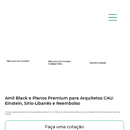
Fale com um Corretor
Fale com um Corretor
12 99740-6958
Solicite cotação
11 99553-7374
Amil Black e Planos Premium para Arquitetos CAU:
Einstein, Sírio-Libanês e Reembolso
Conheça os planos premium da Amil para arquitetos inscritos no CAU. Amil Black com Einstein e Sírio-Libanês, cobertura completa ANS e reembolso máximo. Solicite sua
cotação!
Faça uma cotação